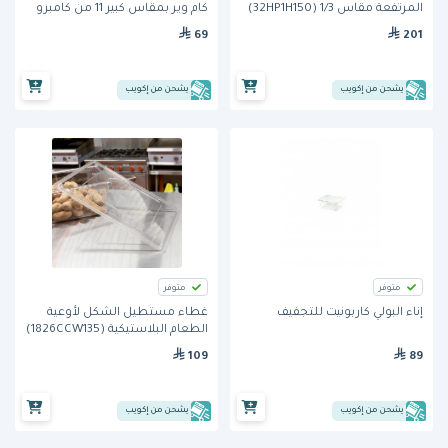
المرتفعة مقاس 1/3 (32HP1H150)
كام وير بمقاس كبير 11 من كامبرو
من كامبرو
69
201
يشحن من إكويب
يشحن من إكويب
متوفر
متوفر
إناء البولي كاربونيت للتجفيف
غطاء مستطيل الشكل لأوعية
الطعام البلاستيكية (1826CCW135)
من كامبرو
109
89
يشحن من إكويب
يشحن من إكويب