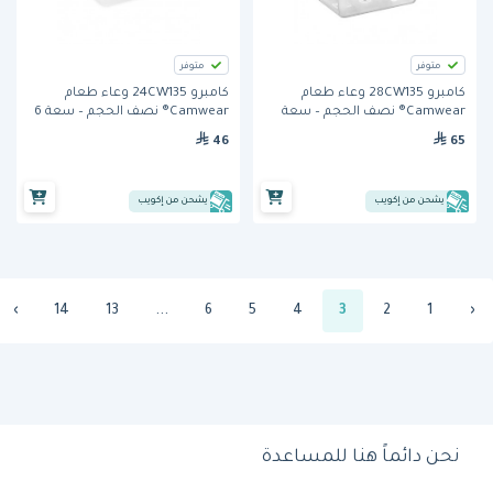
متوفر
متوفر
كامبرو 28CW135 وعاء طعام
كامبرو 24CW135 وعاء طعام
Camwear® نصف الحجم – سعة
Camwear® نصف الحجم – سعة 6
11.7 لتر، عمق 200 مم
لتر، عمق 100 مم
46
65
يشحن من إكويب
يشحن من إكويب
›
14
13
...
6
5
4
3
2
1
‹
نحن دائماً هنا للمساعدة