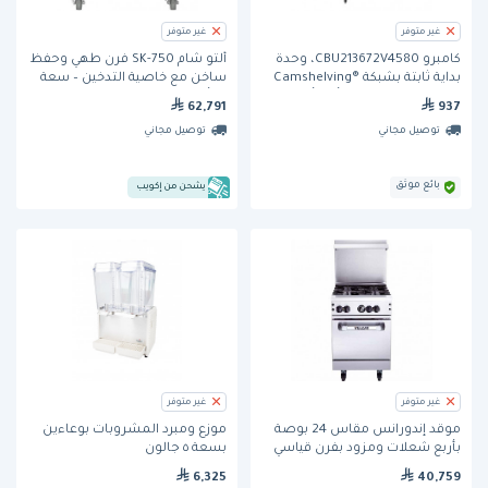
غير متوفر
غير متوفر
كامبرو CBU213672V4580، وحدة
ألتو شام 750-SK فرن طهي وحفظ
بداية ثابتة بشبكة Camshelving®
ساخن مع خاصية التدخين – سعة
Basics Plus مهواة، بأربع أرفف
10 أوعية GN 1/1
62,791
937
توصيل مجاني
توصيل مجاني
بائع موثق
يشحن من إكويب
غير متوفر
غير متوفر
موقد إندورانس مقاس 24 بوصة
موزع ومبرد المشروبات بوعاءين
بأربع شعلات ومزود بفرن قياسي
بسعة ٥ جالون
(24S-4B) من فولكان
6,325
40,759