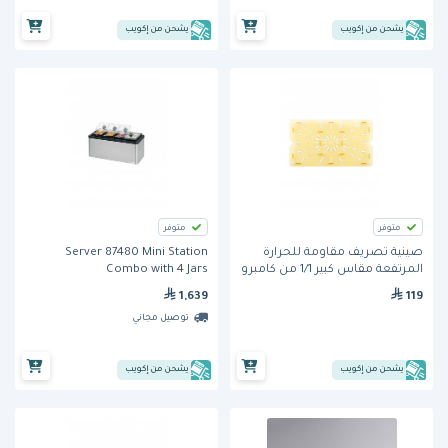
يشحن من إكويب
يشحن من إكويب
متوفر
متوفر
صينية تصريف مقاومة للحرارة
Server 87480 Mini Station
المرتفعة مقاس كبير 1/1 من كامبرو
Combo with 4 Jars
1,639
119
توصيل مجاني
يشحن من إكويب
يشحن من إكويب