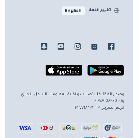
English
تغيير اللغة
وصول الغذائية للاتصالات و تقنية المعلومات
السجل التجاري
رقم 2052002870
الرقم الضريبي ٣٠٠٧٧٤٨٦٣٢٠٠٠٠٣