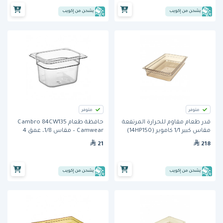
يشحن من إكويب
يشحن من إكويب
متوفر
متوفر
قدر طعام مقاوم للحرارة المرتفعة
حافظة طعام Cambro 84CW135
مقاس كبير 1/1 كاموير (14HP150)
Camwear – مقاس 1/8، عمق 4
من كامبرو
إنش
21
218
يشحن من إكويب
يشحن من إكويب