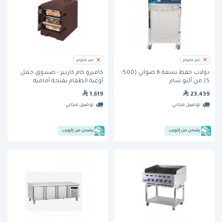
غير متوفر
غير متوفر
دولاب حفظ بسعة 6 صواني (500-
كامبرو كام كاريير - صندوق حمل
S) من ألتو شام
أوعية الطعام بفتحة أمامية
1,619
23,439
توصيل مجاني
توصيل مجاني
يشحن من إكويب
يشحن من إكويب