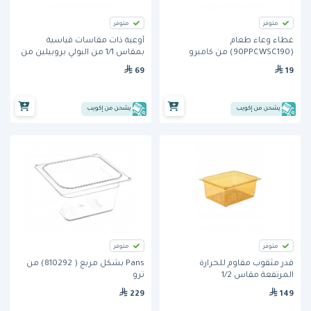
متوفر
متوفر
غطاء وعاء طعام
أوعية ذات مقاسات قياسية
(90PPCWSC190) من كامبرو
بمقاس 1/1 من البولي بروبيلين من
كامبرو
69
19
يشحن من إكويب
يشحن من إكويب
متوفر
متوفر
قدر مثقوب مقاوم للحرارة
Pans بشكل مربع ( 810292) من
المرتفعة مقاس 1/2
ترو
(25CLRHP150) من كامبرو
229
149