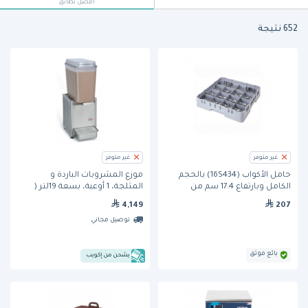
أفضل تطابق
652 نتيجة
غير متوفر
غير متوفر
حامل الأكواب (16S434) بالحجم
موزع المشروبات الباردة و
الكامل وبارتفاع 17.4 سم من
المثلجة، 1 أوعية، بسعة 19لتر (
كامبرو
D156-4) من كراثكو
4,149
207
توصيل مجاني
بائع موثق
يشحن من إكويب