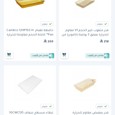
متوفر
متوفر
قدر مثقوب كبير الحجم 1/1 مقاوم
حافظة طعام Cambro 12HP150 H-
للحرارة بعمق 3 بوصة (كاموير) من
Pan™ كاملة الحجم مقاومة للحرارة
كامبرو
– سعة 8.4 لتر، عمق 65 مم
200
218
يشحن من إكويب
يشحن من إكويب
متوفر
متوفر
قدر بمقبض مقاوم للحرارة
غطاء مسطح شفاف 10CWC135