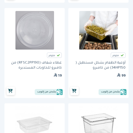
متوفر
متوفر
أوعية الطعام بشكل مستطيل (
غطاء شفاف (RFSC2PP190) من
34HP150) من كامبرو
كامبرو للحاويات المستديرة
الشفافة سعة 2 و4 كوارت من
19
99
كامبرو
يشحن من إكويب
يشحن من إكويب