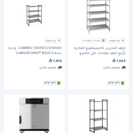
غير متوفر
خيارات متعددة
غير متوفر
أرفف التخزين كامشيلفينغ الفاخرة
CAMBRO CBU187272V4580، وحدة
بأربع أرفف بفتحات من كامبرو
بداية CAMSHELVING® BASICS
PLUS مقاس 18×72×72، تحتوي
1,976
1,603
على 4 رفوف
توصيل مجاني
توصيل مجاني
بائع موثق
بائع موثق