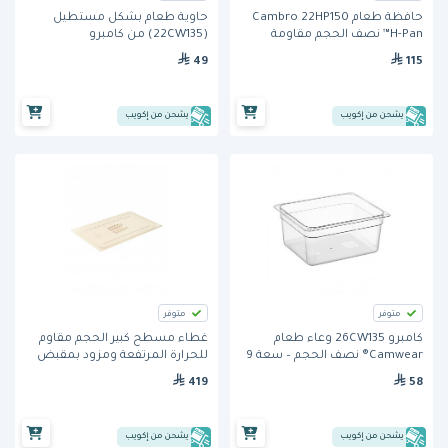
حافظة طعام Cambro 22HP150
حاوية طعام بشكل مستطيل
H-Pan™ نصف الحجم مقاومة
(22CW135) من كامبرو
للحرارة – سعة 3.9 لتر، عمق 65 مم
49
115
يشحن من إكويب
يشحن من إكويب
متوفر
متوفر
كامبرو 26CW135 وعاء طعام
غطاء مسطح كبير الحجم مقاوم
Camwear® نصف الحجم – سعة 9
للحرارة المرتفعة ومزود بمقبض
لتر، عمق 150 مم
(10HPCH150) من كامبرو
419
58
يشحن من إكويب
يشحن من إكويب