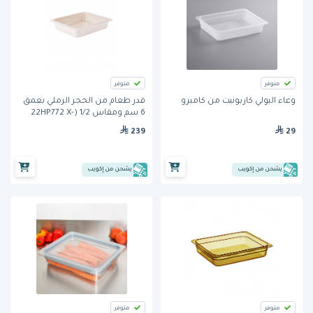
متوفر
متوفر
وعاء البولي كاربونيت من كامبرو
قدر طعام من الحجر الرملي بعمق
6 سم ومقاس 1/2 (22HP772 X-
Pan) من كامبرو
239
29
يشحن من إكويب
يشحن من إكويب
متوفر
متوفر