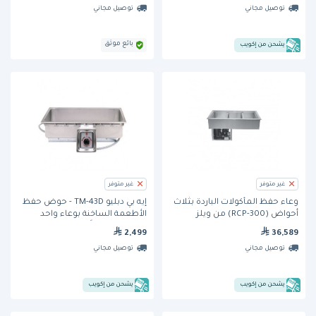
توصيل مجاني
توصيل مجاني
بائع موثق
يشحن من إكويب
غير متوفر
غير متوفر
وعاء حفظ المأكولات الباردة بثلاث
إيه بي دبليو TM-43D - حوض حفظ
أحواض (RCP-300) من ويلز
الأطعمة الساخنة بوعاء واحد
وبتصميم مُسْقَط في السطح
2,499
36,589
وبفتحة تصريف
توصيل مجاني
توصيل مجاني
يشحن من إكويب
يشحن من إكويب