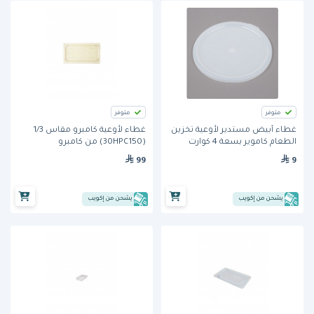
متوفر
متوفر
غطاء أبيض مستدير لأوعية تخزين
غطاء لأوعية كامبرو مقاس 1/3
الطعام كاموير بسعة 4 كوارت
(30HPC150) من كامبرو
(RFSC2148) من كامبرو
99
9
يشحن من إكويب
يشحن من إكويب