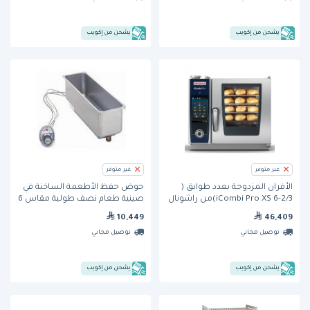
يشحن من إكويب
يشحن من إكويب
غير متوفر
غير متوفر
الأفران المزدوجة بعدد طوابق (
حوض حفظ الأطعمة الساخنة في
iCombi Pro XS 6-2/3)من راشونال
صينية طعام نصف طولية مقاس 6
بوصة × 20 بوصة (HMP6T-230)
10,449
46,409
من ويلز
توصيل مجاني
توصيل مجاني
يشحن من إكويب
يشحن من إكويب