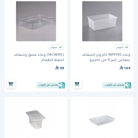
متوفر
متوفر
وعاء 18PP190 كام وير الشفاف
(14CW135) وعاء عميق وشفاف
بمقاس كبير 11 من كامبرو
لحفظ الطعام
99
149
يشحن من إكويب
يشحن من إكويب