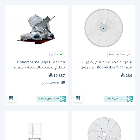
كمية محدودة
متوفر
شفرة محضرة الطعام بطول 2
قطاعة اللحوم Hobart SL350
ملم (Rob-disk-27577) من روبو
بنظام التغذية بالجاذبية – شفرة
كوب
350 مم
19,857
239
توصيل مجاني
يشحن من إكويب
يشحن من إكويب