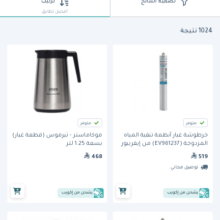
تصفية النتائج
ترتيب
أفضل تطابق
1024 نتيجة
متوفر
متوفر
خرطوشة غيار أنظمة تنقية المياه
موكاماستر - ثيرموس (قطعة غيار)
المزدوجة (EV961237) من إيفربيور
بسعة 1.25 لتر
468
519
توصيل مجاني
يشحن من إكويب
يشحن من إكويب