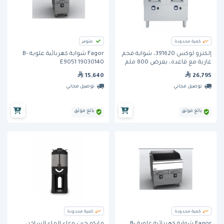
كمية محدودة
متوفر
إلكترو لوكس 391620، شواية فحم
Fagor شواية كهربائية علوية B-
غازية مع قاعدة، بعرض 800 ملم
E9051 19030140
15,640
26,795
توصيل مجاني
توصيل مجاني
بائع موثق
بائع موثق
كمية محدودة
كمية محدودة