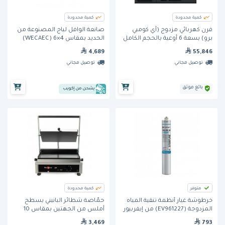
كمية محدودة
كمية محدودة
فرن كهربائي مزدوج (آي كومبي
صانعة الوافل لياج المصنوعة من
برو) بسعة 6 أوعية بالحجم الكامل
الحديد بمقاس 4×6 (WECAEC)
من راشونال
من كرامبوز
4,689
55,846
توصيل مجاني
توصيل مجاني
بائع موثق
يشحن من إكويب
متوفر
كمية محدودة
خرطوشة غيار أنظمة تنقية المياه
حمَّاصة شطائر البانيني بسطح
المزدوجة (EV961227) من إيفربيور
أملس من الجهتين بمقاس 10
بوصة (GECID3CO) من كرامبوز
3,469
793