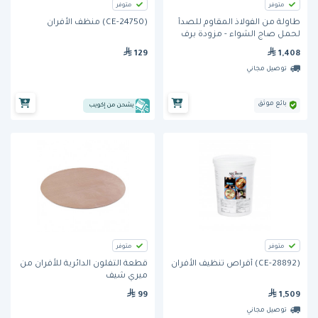
متوفر
متوفر
طاولة من الفولاذ المقاوم للصدأ
(CE-24750) منظف الأفران
لحمل صاج الشواء - مزودة برف
سفلي من مِران
129
1,408
توصيل مجاني
بائع موثق
يشحن من إكويب
متوفر
متوفر
(CE-28892) أقراص تنظيف الأفران
قطعة التفلون الدائرية للأفران من
ميري شيف
99
1,509
توصيل مجاني