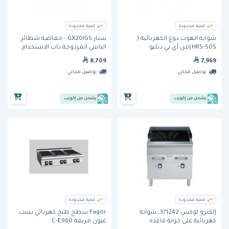
كمية محدودة
كمية محدودة
شواية الهوت دوغ الكهربائية (
ستار GX20IGS - حماصة شطائر
HRS-50S)من أي بي دبليو
البانيني المزدوجة ذات الاستخدام
الثقيل
8,709
7,969
توصيل مجاني
توصيل مجاني
يشحن من إكويب
يشحن من إكويب
كمية محدودة
كمية محدودة
إلكترو لوكس 371242، شواية
Fagor سطح طبخ كهربائي بست
كهربائية على خزانة قاعدة
عيون مربعة C-E960