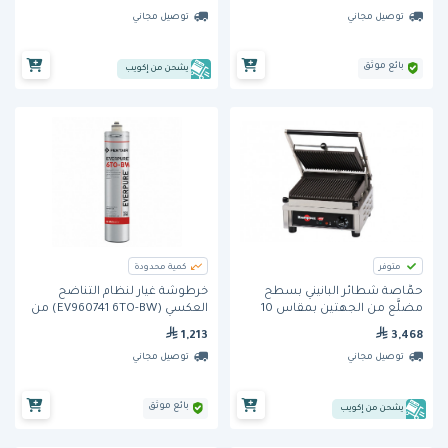
توصيل مجاني
توصيل مجاني
بائع موثق
يشحن من إكويب
متوفر
كمية محدودة
حمَّاصة شطائر البانيني بسطح
خرطوشة غيار لنظام التناضح
مضلَّع من الجهتين بمقاس 10
العكسي (EV960741 6TO-BW) من
بوصة (GECID3AO) من كرامبوز
إيفربيور
1,213
3,468
توصيل مجاني
توصيل مجاني
بائع موثق
يشحن من إكويب