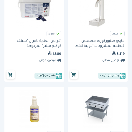
متوفر
متوفر
ماركو صنبور توزيع مخصص
أقراص العناية بأفران "سيلف
لأنظمة المشروبات أنبوبية الخط
كوكنج سنتر" المزدوجة
للغلايات التي توضع تحت الأسطح
(56.00.562) من راشنال
1,380
3,119
1000585
توصيل مجاني
توصيل مجاني
يشحن من إكويب
يشحن من إكويب