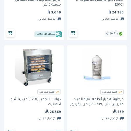
Fagor شواية كهربائية علوية B-
ماركو جيت وعاء الماء الساخن
E9101
بسعة 6 لتر
3,049
24,380
توصيل مجاني
توصيل مجاني
بائع موثق
يشحن من إكويب
كمية محدودة
كمية محدودة
خرطوشة غيار أنظمة تنقية المياه
دولاب التخمير (TZ-6) من بيلشاو
كلاريس الترا (4339-12) من إيفربيور
اداماتيك
26,369
739
توصيل مجاني
توصيل مجاني