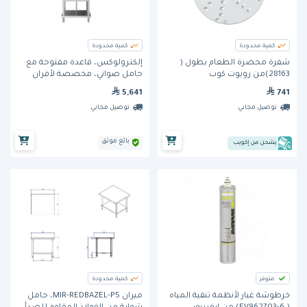
كمية محدودة
كمية محدودة
شفرة محضرة الطعام بطول (
إلكترولوكس، قاعدة مفتوحة مع
28163)من روبوت كوب
حامل صواني، مخصصة لأفران
كومبي 6 و10 × GN 1/1.
5,641
741
توصيل مجاني
توصيل مجاني
بائع موثق
يشحن من إكويب
متوفر
كمية محدودة
خرطوشة غيار لأنظمة تنقية المياه
ميران MIR-REDBAZEL-P5، حامل