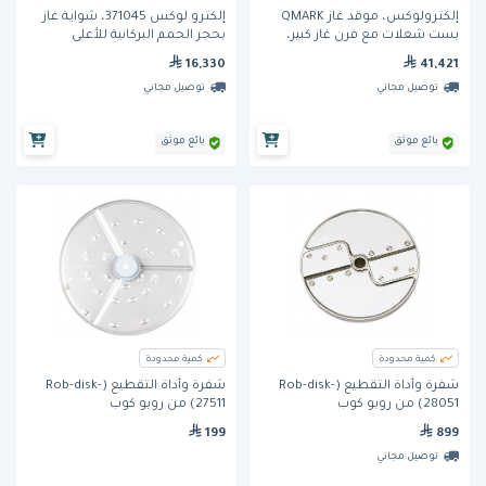
إلكترولوكس، موقد غاز QMARK
إلكترو لوكس 371045، شواية غاز
بست شعلات مع فرن غاز كبير،
بحجر الحمم البركانية للأعلى
عرض 1200 مم.
16,330
41,421
توصيل مجاني
توصيل مجاني
بائع موثق
بائع موثق
كمية محدودة
كمية محدودة
شفرة وأداة التقطيع (Rob-disk-
شفرة وأداة التقطيع (Rob-disk-
28051) من روبو كوب
27511) من روبو كوب
199
899
توصيل مجاني