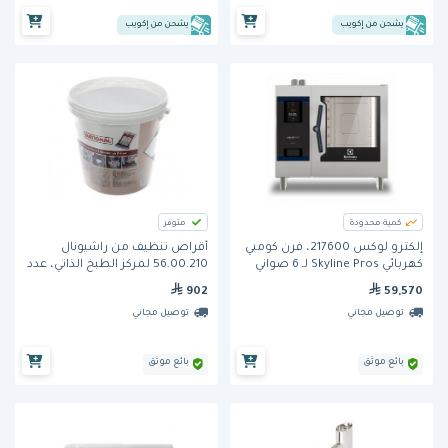
يشحن من إكويب
يشحن من إكويب
كمية محدودة
متوفر
إلكترو لوكس 217600، فرن كومبي
أقراص تنظيف من راشيونال
كهربائي Skyline Pros لـ 6 صواني
56.00.210 لمركز الطبخ الذاتي، عدد
100
GN 1/1
902
59,570
توصيل مجاني
توصيل مجاني
بائع موثق
بائع موثق