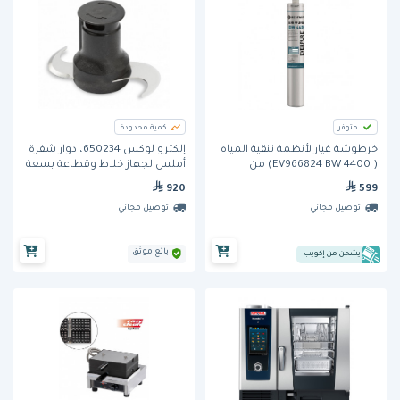
متوفر
كمية محدودة
خرطوشة غيار لأنظمة تنقية المياه
إلكترو لوكس 650234، دوار شفرة
( EV966824 BW 4400) من
أملس لجهاز خلاط وقطاعة بسعة
ايفربيور
3.6 لتر
920
599
توصيل مجاني
توصيل مجاني
بائع موثق
يشحن من إكويب