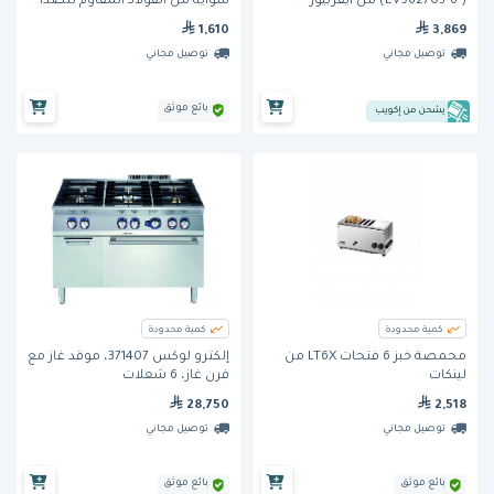
( 6-EV962703) من ايفربيور
شواية من الفولاذ المقاوم للصدأ
1,610
3,869
توصيل مجاني
توصيل مجاني
بائع موثق
يشحن من إكويب
كمية محدودة
كمية محدودة
محمصة خبز 6 فتحات LT6X من
إلكترو لوكس 371407، موقد غاز مع
لينكات
فرن غاز، 6 شعلات
28,750
2,518
توصيل مجاني
توصيل مجاني
بائع موثق
بائع موثق