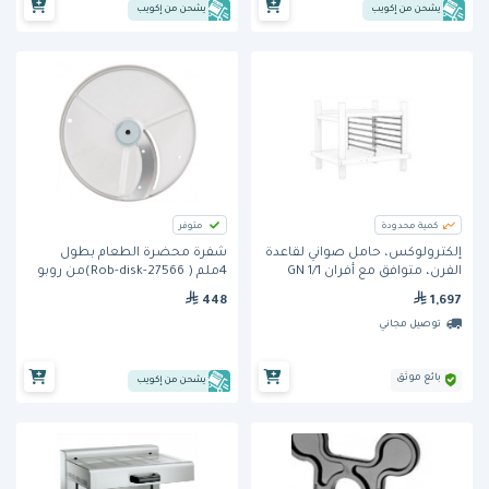
يشحن من إكويب
يشحن من إكويب
كمية محدودة
متوفر
إلكترولوكس، حامل صواني لقاعدة
شفرة محضرة الطعام بطول
الفرن، متوافق مع أفران GN 1/1
4ملم ( Rob-disk-27566)من روبو
بحجم 6 و10.
كوب
448
1,697
توصيل مجاني
بائع موثق
يشحن من إكويب