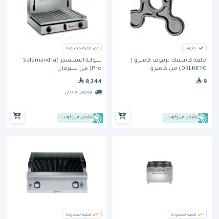
متوفر
كمية محدودة
حلقة كاملينك لرفوف كامبرو (
شواية السلمندر (Salamandra
DRLNK110) من كامبرو
Pro) من سيرمان
8,244
9
توصيل مجاني
يشحن من إكويب
يشحن من إكويب
كمية محدودة
كمية محدودة