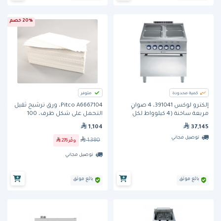
20% خصم
كمية محدودة
متوفر
إلكترو لوكس 391041، 4 صوانٍ
Pitco A6667104، ورق ترشيح ثقيل
مربعة ساخنة (4 كيلوواط لكل
التحمل على شكل ظرف، 100
صحن) كهربائية على فرن كهربائي
قطعة لكل صندوق، 10 × 20.5
1,104
37,145
(6 كيلوواط)
بوصة
توصيل مجاني
1,380
وفّر
276
توصيل مجاني
بائع موثق
بائع موثق