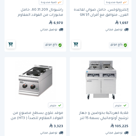
كمية محدودة
كمية محدودة
إلكترولوكس، حامل صواني لقاعدة
راشيونال 60.31.209، حامل
الفرن، متوافق مع أفران GN 1/1
مخبوزات من الفولاذ المقاوم
بحجم 6 و10.
للصدأ، مقاسات 6-1/1 و10-1/1
6,970
1,697
توصيل مجاني
توصيل مجاني
بائع موثق
بائع موثق
متوفر
متوفر
قلاية كهربائية بحوضين و جهاز
موقد علوي بسطح مصنوع من
ترشيح أوتوماتيكي بسعة 15 لتر
الفولاذ المقاوم للصدأ ( HT3) من
(2FQE30U) من فراي ماستر
لينكات
3,323
105,225
توصيل مجاني
توصيل مجاني