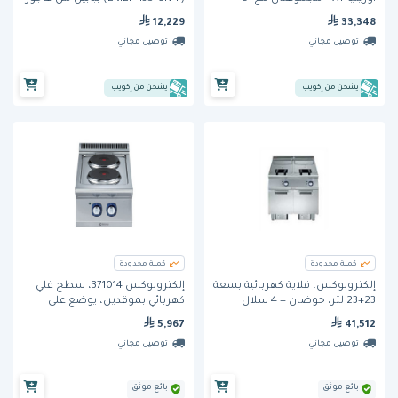
Automation
12,229
33,348
توصيل مجاني
توصيل مجاني
يشحن من إكويب
يشحن من إكويب
كمية محدودة
كمية محدودة
إلكترولوكس، قلاية كهربائية بسعة
إلكترولوكس 371014، سطح غلي
23+23 لتر، حوضان + 4 سلال
كهربائي بموقدين، يوضع على
نصفية الحجم.
سطح العمل
5,967
41,512
توصيل مجاني
توصيل مجاني
بائع موثق
بائع موثق