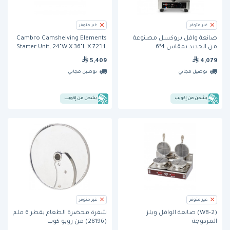
غير متوفر
غير متوفر
صانعة وافل بروكسل مصنوعة
Cambro Camshelving Elements
من الحديد بمقاس 4*6
Starter Unit, 24"W X 36"L X 72"H,
(WECABCCO) من كرامبوز
With
5,409
4,079
توصيل مجاني
توصيل مجاني
يشحن من إكويب
يشحن من إكويب
غير متوفر
غير متوفر
(WB-2) صانعة الوافل ويلز
شفرة محضرة الطعام بقطر 6 ملم
المزدوجة
(28196) من روبو كوب