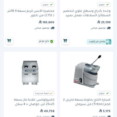
متوفر
متوفر
وحدة بأدراج وسطح علوي لتحضير
محضّرة الآيس كريم بسعة 18.9لتر
الشطائر/ السلاطات تعمل بمبرد
( C712) من تايلور
هيدروكربوني (TSSU-48-12D-2-HC)
165,600
25,199
من ترو
توصيل مجاني
توصيل مجاني
بائع موثق
يشحن من إكويب
متوفر
كمية محدودة
كسارة الثلج بحاوية،بسعة تخزين 2
إلكترولوكس، قلاية غاز بسعة
كجم (Triton) من سيرمان
23+23 لتر، حوضان + 4 سلال
نصفية الحجم.
40,758
5,175