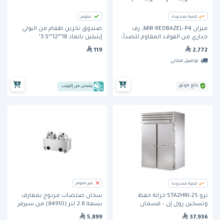
كمية محدودة
متوفر
ميران MIR-REDBAZEL-P4، رف
صندوق تخزين طعام من البولي
جداري من الفولاذ المقاوم للصدأ،
إيثيلين بابعاد 18"*12"*3.5"
بطبقتين، على شكل حرف L
(12183P148) من كامبرو
119
2,772
توصيل مجاني
بائع موثق
يشحن من إكويب
غير متوفر
كمية محدودة
ترو STA2HRI-2S خزانة حفظ
سخان صلصات مزدوج بمغارف
وتسخين رول إن – قسمان
بسعة 2.8 لتر (84910) من سيرفر
37,936
5,899