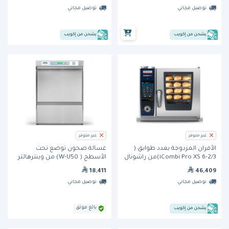
توصيل مجاني
توصيل مجاني
يشحن من إكويب
يشحن من إكويب
غير متوفر
غير متوفر
الأفران المزدوجة بعدد طوابق (
غسالة صحون توضع تحت
iCombi Pro XS 6-2/3)من راشونال
الأسطح ( W-U50) من وينترهالتر
18,411
46,409
توصيل مجاني
توصيل مجاني
بائع موثق
يشحن من إكويب