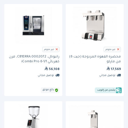
غير متوفر
غير متوفر
محضرة القهوة المزدوجة (جيت 6)
راتيونال، CB1ERRA.0002072، فرن
من ماركو
كهربائي iCombi Pro 6-1/1
56,108
17,569
توصيل مجاني
توصيل مجاني
بائع موثق
يشحن من إكويب