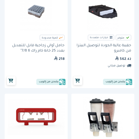
خيارات متعددة
متوفر
كمية محدودة
حامل أواني زجاجية قابل للتعديل
حقيبة عالية الجودة لتوصيل البيتزا
بعدد 25 خانة كام راك 6 7/8"
من كامبرو
(25S63167) من كامبرو – اللون
218
562
.42
البني
توصيل مجاني
يشحن من إكويب
يشحن من إكويب