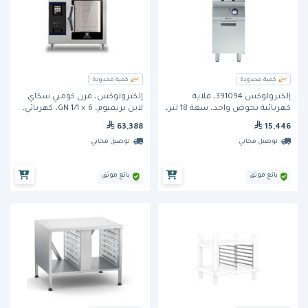
كمية محدودة
كمية محدودة
إلكترولوكس 391094، قلاية
إلكترولوكس، فرن كومبي سكاي
كهربائية بحوض واحد، سعة 18 لتر،
لاين بريميوم، 6 × GN 1/1، كهربائي،
مع سلتين نصف الحجم
مزوّد بغلاية بخار من الفولاذ
63,388
15,446
المقاوم للصدأ AISI 316.
توصيل مجاني
توصيل مجاني
بائع موثق
بائع موثق