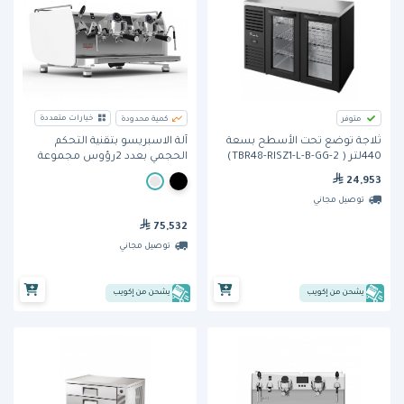
خيارات متعددة
متوفر
كمية محدودة
ثلاجة توضع تحت الأسطح بسعة
آلة الاسبريسو بتقنية التحكم
440لتر ( TBR48-RISZ1-L-B-GG-2)
الحجمي بعدد 2رؤوس مجموعة
من ترو
بلاك إيجل مافريك من فيكتوريا
24,953
أردوينو
توصيل مجاني
75,532
توصيل مجاني
يشحن من إكويب
يشحن من إكويب