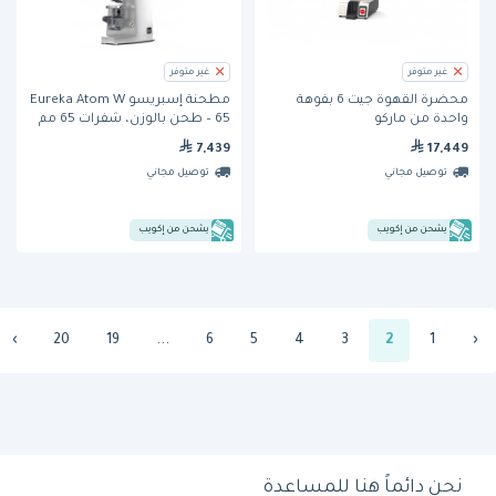
غير متوفر
غير متوفر
محضرة القهوة جيت 6 بفوهة
مطحنة إسبريسو Eureka Atom W
واحدة من ماركو
65 – طحن بالوزن، شفرات 65 مم
7,439
17,449
توصيل مجاني
توصيل مجاني
يشحن من إكويب
يشحن من إكويب
›
20
19
...
6
5
4
3
2
1
‹
نحن دائماً هنا للمساعدة