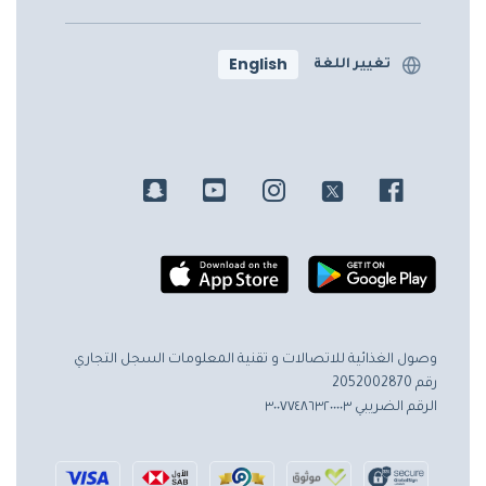
English
تغيير اللغة
وصول الغذائية للاتصالات و تقنية المعلومات
السجل التجاري
رقم 2052002870
الرقم الضريبي ٣٠٠٧٧٤٨٦٣٢٠٠٠٠٣