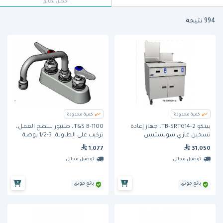
أفضل تطابق
994 نتيجة
كمية محدودة
كمية محدودة
بيتكو TB-SRTG14-2، جهاز إعادة
T&S B-1100، صنبور سطح العمل،
تسخين غازي سولستيس
تركيب على الطاولة، 3-1/2 بوصة
1,077
31,050
توصيل مجاني
توصيل مجاني
بائع موثق
بائع موثق