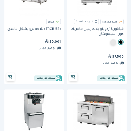
خيارات متعددة
كمية محدودة
متوفر
(TRCB-52) ثلاجة ترو بشكل قاعدي
فيكتوريا أردوينو بلاك إيجل مافريك
كور – مجموعتان
30,001
توصيل مجاني
57,500
توصيل مجاني
يشحن من إكويب
يشحن من إكويب