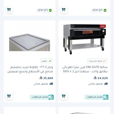
بائع موثق
بائع موثق
كمية محدودة
متوفر
سالفا EM-20/13 فرن بيتزا كهربائي
ويلز FT-2 - طاولة تبريد بتصميم
بطابق واحد – سطحا خبز 2 × 600
مدمج في الأسطح وتسع صينيتين
× 400 مم
35,669
34,029
توصيل مجاني
توصيل مجاني
يشحن من إكويب
يشحن من إكويب