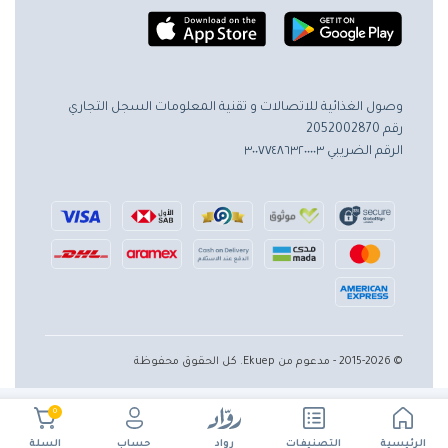
وصول الغذائية للاتصالات و تقنية المعلومات
السجل التجاري
رقم 2052002870
الرقم الضريبي ٣٠٠٧٧٤٨٦٣٢٠٠٠٠٣
© 2015-2026 - مدعوم من Ekuep. كل الحقوق محفوظة
0
الرئيسية
حساب
التصنيفات
رواد
السلة