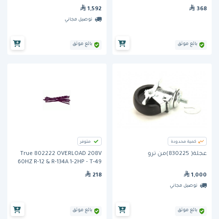
TPP-60
1,592
368
توصيل مجاني
بائع موثق
بائع موثق
كمية محدودة
متوفر
عجلة( 830225)من ترو
True 802222 OVERLOAD 208V
60HZ R-12 & R-134A 1-2HP - T-49
TR2R-2S
218
1,000
توصيل مجاني
بائع موثق
بائع موثق