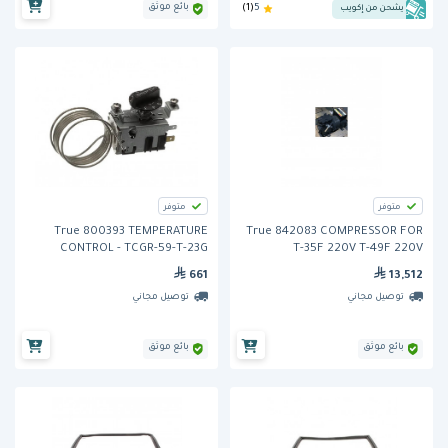
بائع موثق
يشحن من إكويب
5
(1)
متوفر
متوفر
True 800393 TEMPERATURE
True 842083 COMPRESSOR FOR
CONTROL - TCGR-59-T-23G
T-35F 220V T-49F 220V
661
13,512
توصيل مجاني
توصيل مجاني
بائع موثق
بائع موثق