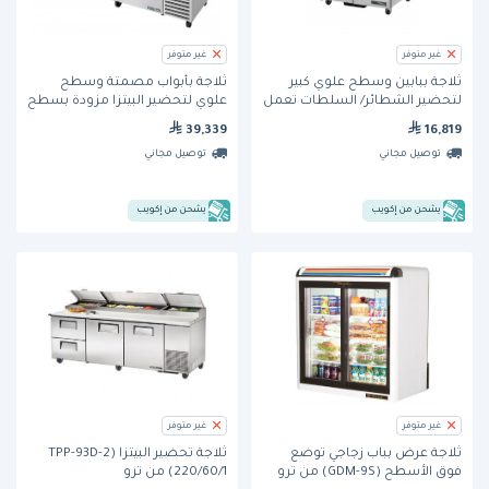
غير متوفر
غير متوفر
ثلاجة ببابين وسطح علوي كبير
ثلاجة بأبواب مصمتة وسطح
لتحضير الشطائر/ السلطات تعمل
علوي لتحضير البيتزا مزودة بسطح
بمبرد هيدروكربوني (TSSU-36-12M-
إضافي وتعمل بمبرد هيدروكربوني
39,339
16,819
B-HC) من ترو
(TPP-AT-93-HC) من ترو
توصيل مجاني
توصيل مجاني
يشحن من إكويب
يشحن من إكويب
غير متوفر
غير متوفر
ثلاجة عرض بباب زجاجي توضع
ثلاجة تحضير البيتزا (TPP-93D-2
فوق الأسطح (GDM-9S) من ترو
220/60/1) من ترو