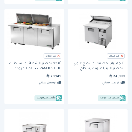
غير متوفر
غير متوفر
ثلاجة بباب مصمت وسطح علوي
ثلاجة تحضير الشطائر والسلطات
لتحضير البيتزا مزودة بسطح
TSSU-72-24M-B-ST-HC مزودة
إضافي وتعمل بمبرد هيدروكربوني
بثلاثة أبواب من ترو
28,149
24,899
(TPP-AT-44-HC) من ترو
توصيل مجاني
توصيل مجاني
يشحن من إكويب
يشحن من إكويب