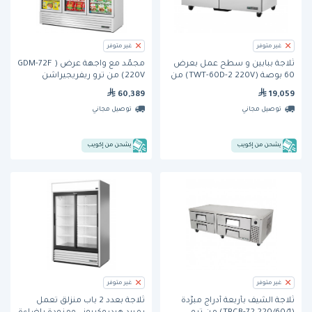
غير متوفر
غير متوفر
ثلاجة ببابين و سطح عمل بعرض
مجمّد مع واجهة عرض ( GDM-72F
60 بوصة (TWT-60D-2 220V) من
220V) من ترو ريفريجيراشن
ترو
60,389
19,059
توصيل مجاني
توصيل مجاني
يشحن من إكويب
يشحن من إكويب
غير متوفر
غير متوفر
ثلاجة الشيف بأربعة أدراج مبرَّدة
ثلاجة بعدد 2 باب منزلق تعمل