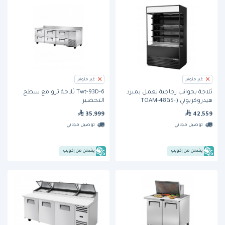
غير متوفر
غير متوفر
ثلاجة بجوانب زجاجية تعمل بمبرد
Twt-93D-6 ثلاجة ترو مع سطح
هيدروكربوني (TOAM-48GS-
التحضير
HC~TSL01) من ترو
35,999
42,559
توصيل مجاني
توصيل مجاني
يشحن من إكويب
يشحن من إكويب