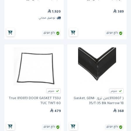
1,920
389
توصيل مجاني
بائع موثق
بائع موثق
متوفر
متوفر
( 810807)من ترو, Gasket, GDM-
True 810813 DOOR GASKET TSSU
TUC TWT-60
35/T-35 Blk Narrow 18
479
368
بائع موثق
بائع موثق