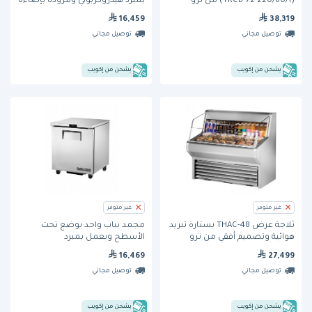
(TRCB-72 220/60/1) من ترو
بمبرد هيدروكربوني ومزودة بإضاءة
ليد (GDM-45-HC-LD) من ترو
16,459
38,319
توصيل مجاني
توصيل مجاني
يشحن من إكويب
يشحن من إكويب
غير متوفر
غير متوفر
ثلاجة عرض THAC-48 بستارة تبريد
مجمد بباب واحد يوضع تحت
هوائية وتصميم أفقي من ترو
الأسطح ويعمل بمبرد
هيدروكربوني (TUC-27F-HC) من
16,469
27,499
ترو
توصيل مجاني
توصيل مجاني
يشحن من إكويب
يشحن من إكويب