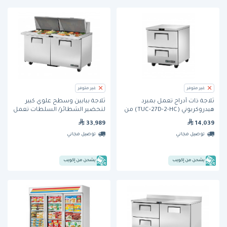
غير متوفر
غير متوفر
ثلاجة ذات أدراج تعمل بمبرد
ثلاجة ببابين وسطح علوي كبير
هيدروكربوني (TUC-27D-2-HC) من
لتحضير الشطائر/ السلطات تعمل
ترو
بمبرد هيدروكربوني (TSSU-60-24M-
33,989
14,039
B-ST-HC) من ترو
توصيل مجاني
توصيل مجاني
يشحن من إكويب
يشحن من إكويب