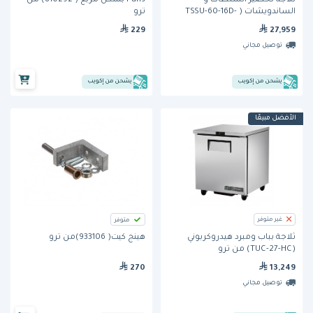
Pans بشكل مربع ( 810292) من
ثلاجة تحضير السلطات و
ترو
الساندويشات ( TSSU-60-16D-
4)من ترو
229
27,959
توصيل مجاني
يشحن من إكويب
يشحن من إكويب
الأفضل مبيعًا
غير متوفر
متوفر
هينج كيت( 933106)من ترو
ثلاجة بباب ومبرد هيدروكربوني
(TUC-27-HC) من ترو
270
13,249
توصيل مجاني