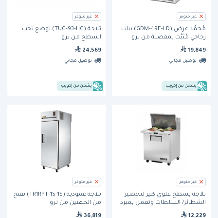
غير متوفر
غير متوفر
مُجمِّد عرض (GDM-49F-LD) بباب
ثلاجة (TUC-93-HC) تُوضع تحت
زجاجي مُثبَّت بمفصلة من ترو
السطح من ترو
24,569
19,849
توصيل مجاني
توصيل مجاني
يشحن من إكويب
يشحن من إكويب
غير متوفر
غير متوفر
ثلاجة بسطح علوي كبير لتحضير
ثلاجة عمودية (TR1RPT-1S-1S) تُفتح
الشطائر/ السلطات وتعمل بمبرد
من الجهتين من ترو
هيدروكربوني (TSSU-27-12M-C-HC)
36,819
12,229