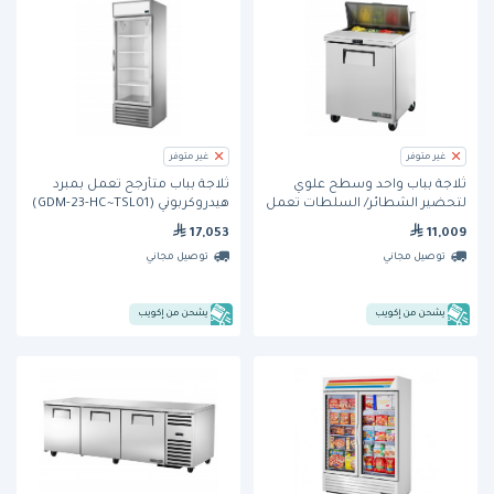
غير متوفر
غير متوفر
ثلاجة بباب واحد وسطح علوي
ثلاجة بباب متأرجح تعمل بمبرد
لتحضير الشطائر/ السلطات تعمل
هيدروكربوني (GDM-23-HC~TSL01)
بمبرد هيدروكربوني (TSSU-27-08-
من ترو
17,053
11,009
HC) من ترو
توصيل مجاني
توصيل مجاني
يشحن من إكويب
يشحن من إكويب