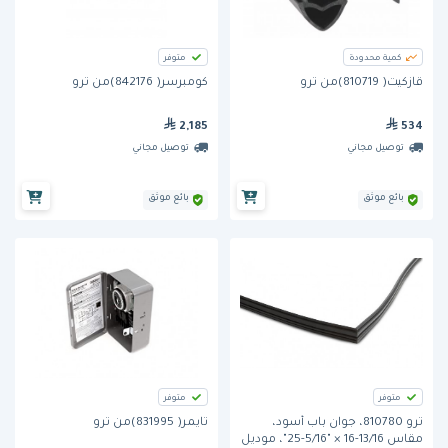
كمية محدودة
متوفر
قازكيت( 810719)من ترو
كومبرسر( 842176)من ترو
2,185
534
توصيل مجاني
توصيل مجاني
بائع موثق
بائع موثق
متوفر
متوفر
ترو 810780، جوان باب أسود،
تايمر( 831995)من ترو
مقاس ‎25-5/16" × ‎16-13/16"، موديل