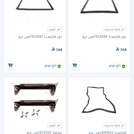
كمية محدودة
متوفر
دور قازكيت( 932588)من ترو
دور قازكيت( 932587)من ترو
368
368
بائع موثق
بائع موثق
كمية محدودة
متوفر
قازكيت( 810862)من ترو
عجلة( 872010)من ترو