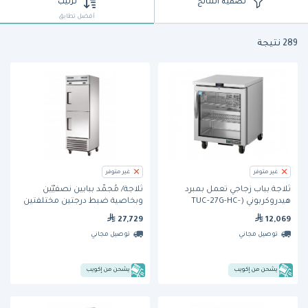
تصفية النتائج
ترتيب
أفضل تطابق
289 نتيجة
غير متوفر
غير متوفر
ثلاجة بباب زجاجي تعمل بمبرد
ثلاجة/ مُجمِّد ببابين نصفيَّيْن
هيدروكربوني (TUC-27G-HC-
وبخاصية ضبط درجتين مختلفتين
FGD01)) من ترو
من الحرارة وتعمل بمبرد
27,729
12,069
هيدروكربوني (T-23DT-HC) من ترو
توصيل مجاني
توصيل مجاني
يشحن من إكويب
يشحن من إكويب