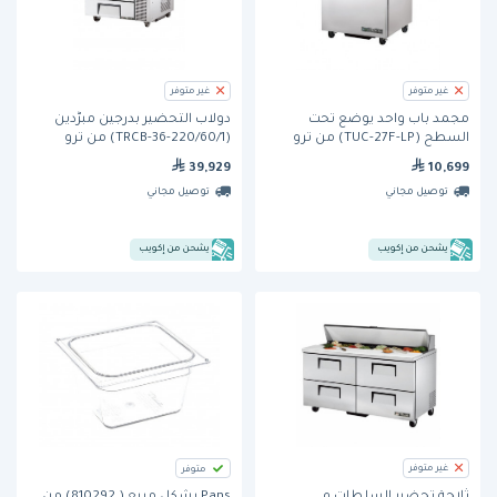
غير متوفر
غير متوفر
مجمد باب واحد يوضع تحت
دولاب التحضير بدرجين مبرَّدين
السطح (TUC-27F-LP) من ترو
(TRCB-36-220/60/1) من ترو
39,929
10,699
توصيل مجاني
توصيل مجاني
يشحن من إكويب
يشحن من إكويب
غير متوفر
متوفر