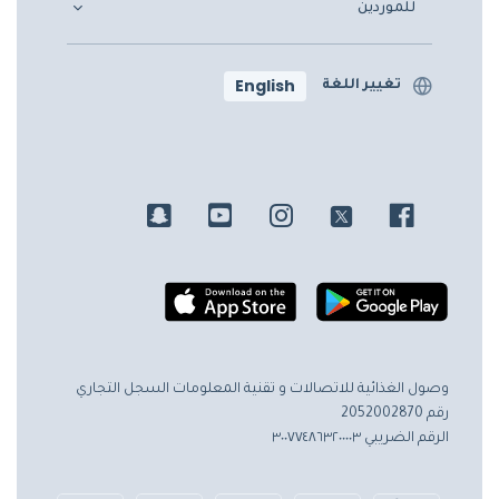
للموردين
English
تغيير اللغة
وصول الغذائية للاتصالات و تقنية المعلومات
السجل التجاري
رقم 2052002870
الرقم الضريبي ٣٠٠٧٧٤٨٦٣٢٠٠٠٠٣