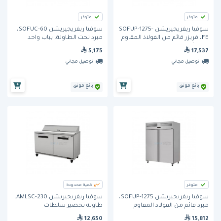
متوفر
متوفر
سوفيا ريفريجيريشن SOFUP-1275-
سوفيا ريفريجيريشن SOFUC-60،
FE، فريزر قائم من الفولاذ المقاوم
مبرد تحت الطاولة، بباب واحد
للصدأ، ببابين
5,175
17,537
توصيل مجاني
توصيل مجاني
بائع موثق
بائع موثق
متوفر
كمية محدودة
سوفيا ريفريجيريشن SOFUP-1275،
سوفيا ريفريجيريشن AMLSC-230،
مبرد قائم من الفولاذ المقاوم
طاولة تحضير سلطات
للصدأ، ببابين
وسندويتشات، ببابين
12,650
15,812