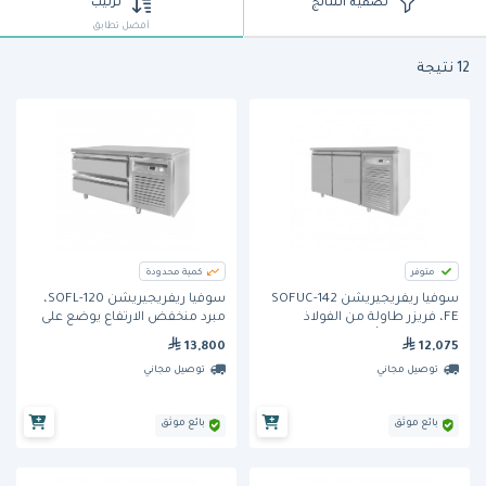
تصفية النتائج
ترتيب
أفضل تطابق
12 نتيجة
متوفر
كمية محدودة
سوفيا ريفريجيريشن SOFUC-142
سوفيا ريفريجيريشن SOFL-120،
FE، فريزر طاولة من الفولاذ
مبرد منخفض الارتفاع يوضع على
المقاوم للصدأ، ببابين
الطاولة، ببابين
13,800
12,075
توصيل مجاني
توصيل مجاني
بائع موثق
بائع موثق