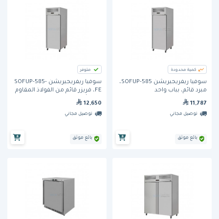
كمية محدودة
متوفر
سوفيا ريفريجيريشن SOFUP-585،
سوفيا ريفريجيريشن SOFUP-585-
مبرد قائم، بباب واحد
FE، فريزر قائم من الفولاذ المقاوم
للصدأ، بباب واحد
12,650
11,787
توصيل مجاني
توصيل مجاني
بائع موثق
بائع موثق