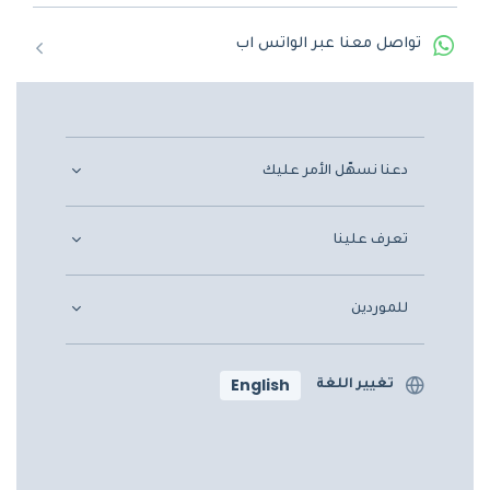
تواصل معنا عبر الواتس اب
دعنا نسهّل الأمر عليك
تعرف علينا
للموردين
English
تغيير اللغة