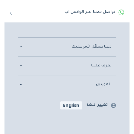
تواصل معنا عبر الواتس اب
دعنا نسهّل الأمر عليك
تعرف علينا
للموردين
English
تغيير اللغة