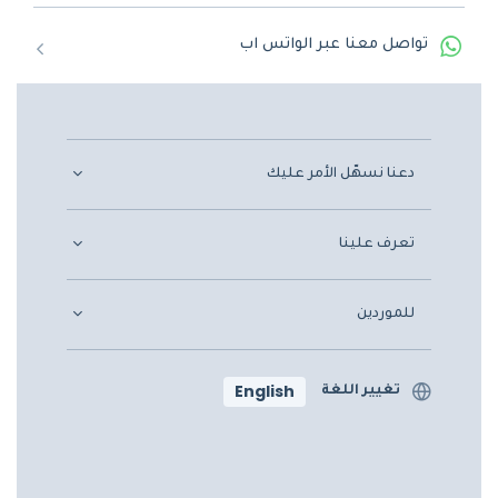
تواصل معنا عبر الواتس اب
دعنا نسهّل الأمر عليك
تعرف علينا
للموردين
English
تغيير اللغة