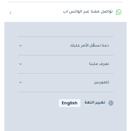
تواصل معنا عبر الواتس اب
دعنا نسهّل الأمر عليك
تعرف علينا
للموردين
English
تغيير اللغة