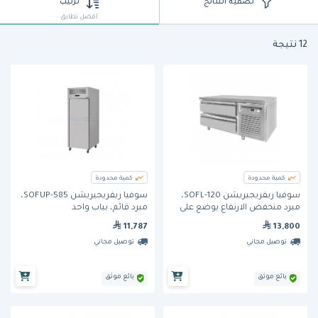
تصفية النتائج
ترتيب
أفضل تطابق
12 نتيجة
كمية محدودة
كمية محدودة
سوفيا ريفريجيريشن SOFL-120،
سوفيا ريفريجيريشن SOFUP-585،
مبرد منخفض الارتفاع يوضع على
مبرد قائم، بباب واحد
الطاولة، ببابين
11,787
13,800
توصيل مجاني
توصيل مجاني
بائع موثق
بائع موثق