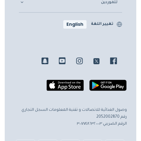
للموردين
English
تغيير اللغة
وصول الغذائية للاتصالات و تقنية المعلومات
السجل التجاري
رقم 2052002870
الرقم الضريبي ٣٠٠٧٧٤٨٦٣٢٠٠٠٠٣