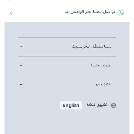
تواصل معنا عبر الواتس اب
دعنا نسهّل الأمر عليك
تعرف علينا
للموردين
English
تغيير اللغة