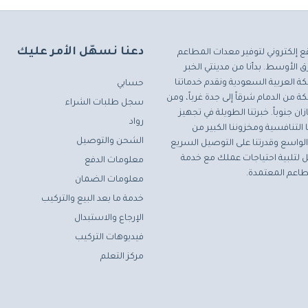
دعنا نسهّل الأمر عليك
ع إلكتروني لتوفير معدات المطاعم
 الأوسط. بدأنا من مدينتي الخبر
ة العربية السعودية ونقدم خدماتنا
حسابي
ة من الدمام شرقاً إلى جدة غرباً، ومن
سجل طلبات الشراء
ان جنوباً. خبرتنا الطويلة في تجهيز
رواد
التنافسية ومخزوننا الكبير من
الشحن والتوصيل
لواسع وقدرتنا على التوصيل السريع
مثل لتلبية احتياجات عملك مع خدمة
معلومات الدفع
اعم المعتمدة.
معلومات الضمان
خدمة ما بعد البيع والتركيب
الإرجاع والاستبدال
فيديوهات التركيب
مركز التعلم