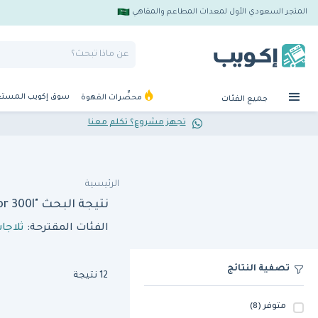
المتجر السعودي الأول لمعدات المطاعم والمقاهي
سوق إكويب المست
محضِّرات القهوة
جميع الفئات
تجهز مشروع؟ تكلم معنا
الرئيسية
نتيجة البحث "sofia refrigeration sof bb300c bs undercounter refrigerator 300l"
الفئات المقترحة:
ثلاجا
تصفية النتائج
12 نتيجة
متوفر
(8)