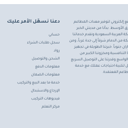
دعنا نسهّل الأمر عليك
ع إلكتروني لتوفير معدات المطاعم
 الأوسط. بدأنا من مدينتي الخبر
ة العربية السعودية ونقدم خدماتنا
حسابي
ة من الدمام شرقاً إلى جدة غرباً، ومن
سجل طلبات الشراء
ان جنوباً. خبرتنا الطويلة في تجهيز
رواد
التنافسية ومخزوننا الكبير من
الشحن والتوصيل
لواسع وقدرتنا على التوصيل السريع
مثل لتلبية احتياجات عملك مع خدمة
معلومات الدفع
اعم المعتمدة.
معلومات الضمان
خدمة ما بعد البيع والتركيب
الإرجاع والاستبدال
فيديوهات التركيب
مركز التعلم