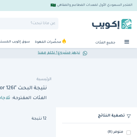
المتجر السعودي الأول لمعدات المطاعم والمقاهي
سوق إكويب المست
محضِّرات القهوة
جميع الفئات
تجهز مشروع؟ تكلم معنا
الرئيسية
نتيجة البحث "sofia refrigeration sof bb126c ss undercounter refrigerator 126l"
الفئات المقترحة:
ثلاجا
تصفية النتائج
12 نتيجة
متوفر
(8)