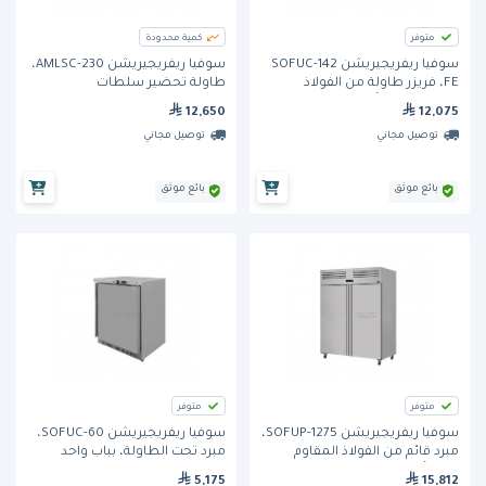
متوفر
كمية محدودة
سوفيا ريفريجيريشن SOFUC-142
سوفيا ريفريجيريشن AMLSC-230،
FE، فريزر طاولة من الفولاذ
طاولة تحضير سلطات
المقاوم للصدأ، ببابين
وسندويتشات، ببابين
12,650
12,075
توصيل مجاني
توصيل مجاني
بائع موثق
بائع موثق
متوفر
متوفر
سوفيا ريفريجيريشن SOFUP-1275،
سوفيا ريفريجيريشن SOFUC-60،
مبرد قائم من الفولاذ المقاوم
مبرد تحت الطاولة، بباب واحد
للصدأ، ببابين
5,175
15,812