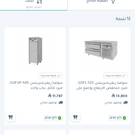
تصفية النتائج
ترتيب
أفضل تطابق
12 نتيجة
كمية محدودة
كمية محدودة
سوفيا ريفريجيريشن SOFL-120،
سوفيا ريفريجيريشن SOFUP-585،
مبرد منخفض الارتفاع يوضع على
مبرد قائم، بباب واحد
الطاولة، ببابين
11,787
13,800
توصيل مجاني
توصيل مجاني
بائع موثق
بائع موثق