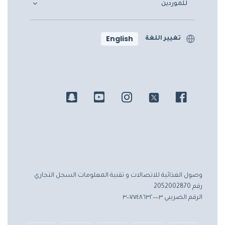
للموردين
English
تغيير اللغة
وصول الغذائية للاتصالات و تقنية المعلومات
السجل التجاري
رقم 2052002870
الرقم الضريبي ٣٠٠٧٧٤٨٦٣٢٠٠٠٠٣