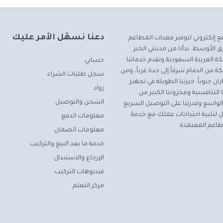
دعنا نسهّل الأمر عليك
ع إلكتروني لتوفير معدات المطاعم
 الأوسط. بدأنا من مدينتي الخبر
ة العربية السعودية ونقدم خدماتنا
حسابي
ة من الدمام شرقاً إلى جدة غرباً، ومن
سجل طلبات الشراء
ان جنوباً. خبرتنا الطويلة في تجهيز
رواد
التنافسية ومخزوننا الكبير من
الشحن والتوصيل
لواسع وقدرتنا على التوصيل السريع
مثل لتلبية احتياجات عملك مع خدمة
معلومات الدفع
اعم المعتمدة.
معلومات الضمان
خدمة ما بعد البيع والتركيب
الإرجاع والاستبدال
فيديوهات التركيب
مركز التعلم