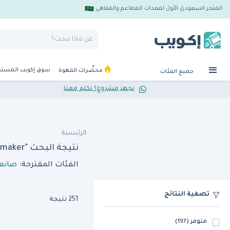
المتجر السعودي الأول لمعدات المطاعم والمقاهي
سوق إكويب المست
محضِّرات القهوة
جميع الفئات
تجهز مشروع؟ تكلم معنا
الرئيسية
نتيجة البحث "scotsman ecm86 as 50hz 39kg self contained ice maker"
الفئات المقترحة:
صانعا
تصفية النتائج
251 نتيجة
متوفر
(197)