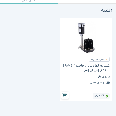
أفضل تطابق
1 نتيجة
كمية محدودة
غسالة الكؤوس الزجاجية ( SFAMS-
01) من إس اي إس
3,139
توصيل مجاني
بائع موثق