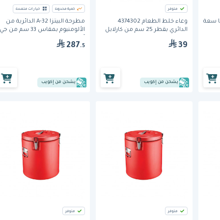
متوفر
كمية محدودة
خيارات متعددة
ا سعة
وعاء خلط الطعام 4374302
مطرحة البيتزا A-32 الدائرية من
الدائري بقطر 25 سم من كارلايل
الألومنيوم بمقاس 33 سم من جي
آي ميتال
287
39
.5
يشحن من إكويب
يشحن من إكويب
متوفر
متوفر