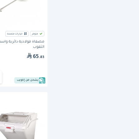
متوفر
خيارات متعددة
مصفاة فولاذية دائرية واس
الثقوب
65
.83
يشحن من إكويب