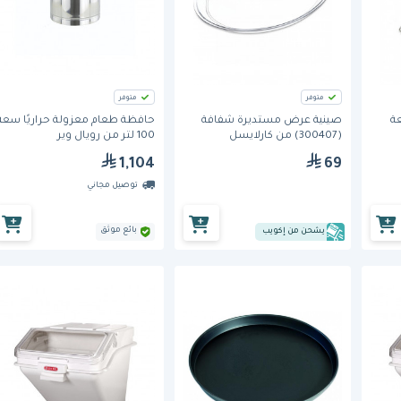
متوفر
متوفر
عة
صينية عرض مستديرة شفافة
حافظة طعام معزولة حراريًا سعة
(300407) من كارلايسل
100 لتر من رويال وير
1,104
69
توصيل مجاني
بائع موثق
يشحن من إكويب