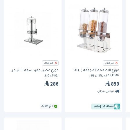
غير متوفر
غير متوفر
موزع الاطعمة المجففة ( U13-
موزع عصير مفرد سعة 8 لتر من
1300) من رويال وير
رويال وير
286
839
توصيل مجاني
بائع موثق
يشحن من إكويب