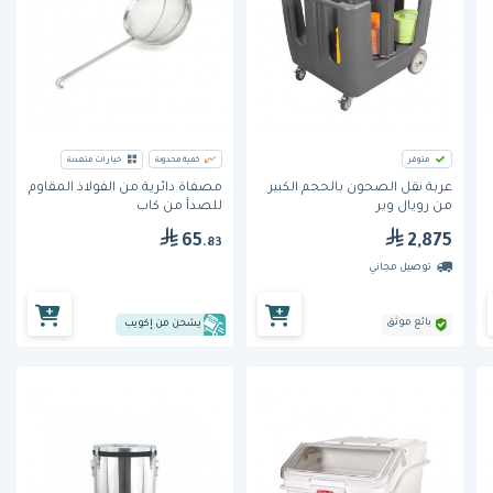
متوفر
كمية محدودة
خيارات متعددة
عربة نقل الصحون بالحجم الكبير
مصفاة دائرية من الفولاذ المقاوم
من رويال وير
للصدأ من كاب
65
2,875
.83
توصيل مجاني
بائع موثق
يشحن من إكويب