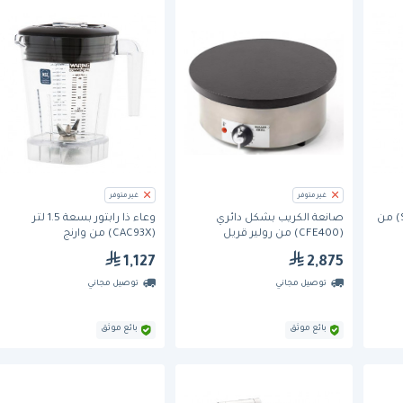
غير متوفر
غير متوفر
محضّرة الآيس كريم (ST16E) من
صانعة الكريب بشكل دائري
وعاء ذا رابتور بسعة 1.5 لتر
(CFE400) من رولير قريل
(CAC93X) من وارنج
1,127
2,875
توصيل مجاني
توصيل مجاني
بائع موثق
بائع موثق