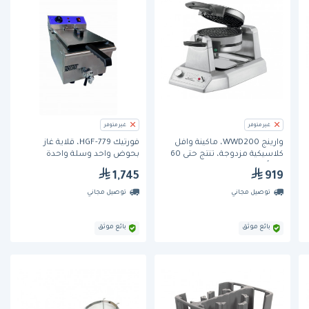
غير متوفر
غير متوفر
وارينج WWD200، ماكينة وافل
فورتيك HGF-779، قلاية غاز
كلاسيكية مزدوجة، تنتج حتى 60
بحوض واحد وسلة واحدة
وافلاً في الساعة
1,745
919
توصيل مجاني
توصيل مجاني
بائع موثق
بائع موثق