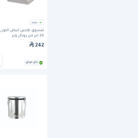
متوفر
صندوق طحين أبيض اللون
20 لتر من رويال وير
242
بائع موثق