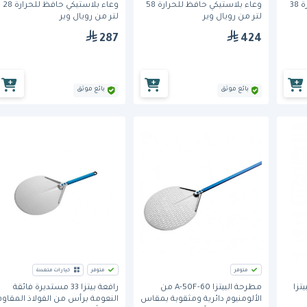
وعاء بلاستيكي حافظ للحرارة 38
وعاء بلاستيكي حافظ للحرارة 58
وعاء بلاستيكي حافظ للحرارة 28
لتر من رويال وير
لتر من رويال وير
287
424
بائع موثق
بائع موثق
متوفر
متوفر
خيارات متعددة
البيتزا
مطرحة البيتزا A-50F-60 من
رافعة بيتزا 33 مستديرة فائقة
الألومنيوم دائرية ومثقوبة بمقاس
النعومة برأس من الفولاذ المقاوم