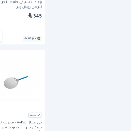
لتر من رويال وير
345
بائع موثق
متوفر
جي ميتال A-45C - مجرفة 
بشكل دائري مصنوعة من