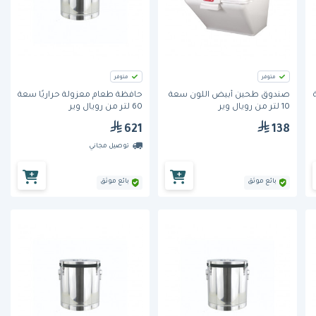
متوفر
متوفر
صندوق طحين أبيض اللون سعة
حافظة طعام معزولة حراريًا سعة
10 لتر من رويال وير
60 لتر من رويال وير
621
138
توصيل مجاني
بائع موثق
بائع موثق