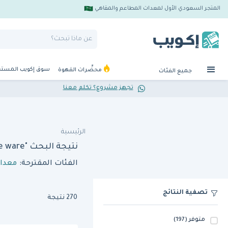
المتجر السعودي الأول لمعدات المطاعم والمقاهي
سوق إكويب المست
محضِّرات القهوة
جميع الفئات
تجهز مشروع؟ تكلم معنا
الرئيسية
نتيجة البحث "round basket serve ware"
الفئات المقترحة:
معدا
تصفية النتائج
270 نتيجة
متوفر
(197)