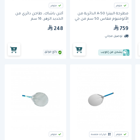
متوفر
متوفر
مطرحة البيتزا A-50 الدائرية من
ألتن باشاك، طاجن دائري من
الألومنيوم مقاس 50 سم من جي
الحديد الزهر، 16 سم
آي ميتال
248
759
توصيل مجاني
بائع موثق
يشحن من إكويب
متوفر
خيارات متعددة
متوفر