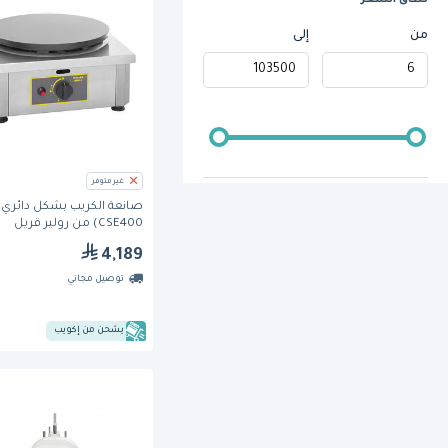
نطاق السعر
من
إلى
غير متوفر
صانعة الكريب بشكل دائري 
CSE400) من رولير قريل
4,189
توصيل مجاني
يشحن من إكويب