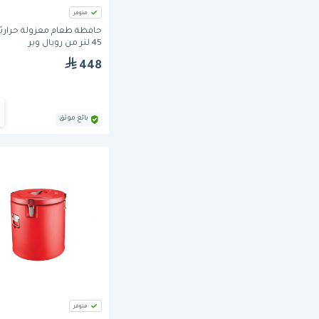
متوفر
حافظة طعام معزولة حراريً
45 لتر من رويال وير
448
بائع موثق
متوفر