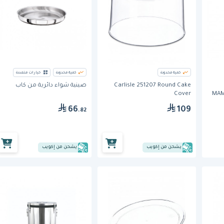
كمية محدودة
كمية محدودة
خيارات متعددة
Carlisle 251207 Round Cake
صينية شواء دائرية من كاب
Cover
MAM
66
109
.82
يشحن من إكويب
يشحن من إكويب