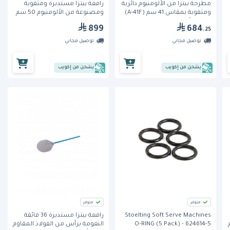
مطرحة بيتزا من الألومنيوم دائرية
رافعة بيتزا مستديرة ومثقوبة
ومثقوبة بمقاس 41 سم (A-41F)
ومصنوعة من الألومنيوم 50 سم
من جي آي ميتال
(A-50F) من جي ميتال
899
684
.25
توصيل مجاني
توصيل مجاني
يشحن من إكويب
يشحن من إكويب
متوفر
متوفر
Stoelting Soft Serve Machines
رافعة بيتزا مستديرة 36 فائقة
O-RING (5 Pack) - 624614-5
النعومة برأس من الفولاذ المقاوم