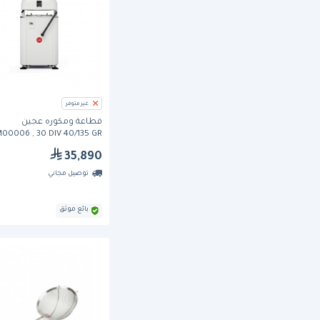
غير متوفر
قطاعة ومكوره عجين
00006 , 30 DIV 40/135 GR
من فيتلا
35,890
توصيل مجاني
بائع موثق