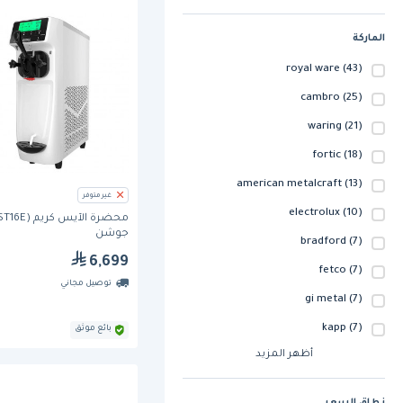
الماركة
royal ware
(43)
cambro
(25)
waring
(21)
fortic
(18)
american metalcraft
(13)
غير متوفر
electrolux
(10)
جوشن
bradford
(7)
6,699
fetco
(7)
توصيل مجاني
gi metal
(7)
kapp
(7)
بائع موثق
أظهر المزيد