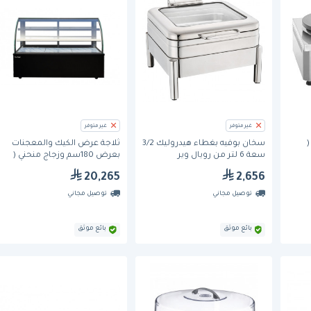
غير متوفر
غير متوفر
(
سخان بوفيه بغطاء هيدروليك 3/2
ثلاجة عرض الكيك والمعجنات
سعة 6 لتر من رويال وير
بعرض 180سم وزجاج منحني (
BF180-RX) من برادفورد
20,265
2,656
توصيل مجاني
توصيل مجاني
بائع موثق
بائع موثق