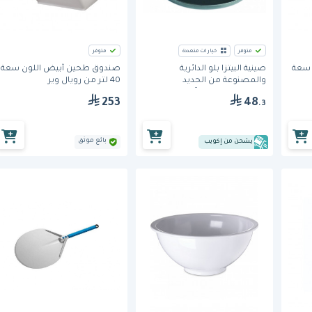
متوفر
خيارات متعددة
متوفر
 سعة
صينية البيتزا بلو الدائرية
صندوق طحين أبيض اللون سعة
والمصنوعة من الحديد
40 لتر من رويال وير
(TLN1625) من جي آي ميتال
253
48
.3
بائع موثق
يشحن من إكويب