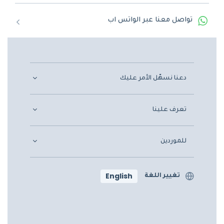
تواصل معنا عبر الواتس اب
دعنا نسهّل الأمر عليك
تعرف علينا
للموردين
English
تغيير اللغة