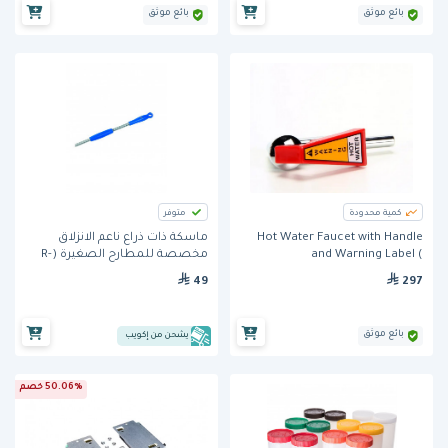
بائع موثق
بائع موثق
كمية محدودة
متوفر
Hot Water Faucet with Handle
ماسكة ذات ذراع ناعم الانزلاق
and Warning Label (
مخصصة للمطارح الصغيرة (R-
29075.0000)من بّن
PA) من جي آي ميتال
49
297
بائع موثق
يشحن من إكويب
50.06% خصم