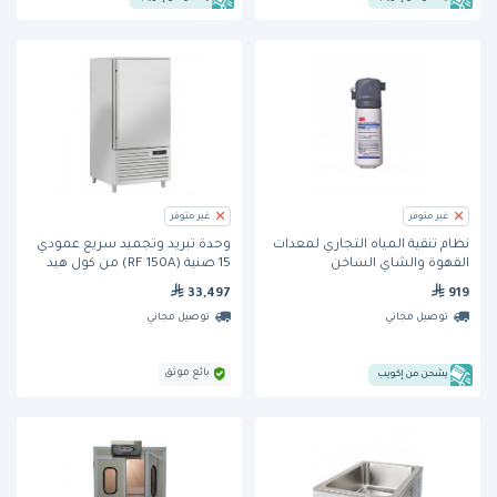
غير متوفر
غير متوفر
نظام تنقية المياه التجاري لمعدات
وحدة تبريد وتجميد سريع عمودي
القهوة والشاي الساخن
15 صنية (RF 150A) من كول هيد
(BREW110-MS) من ثري إم
33,497
919
توصيل مجاني
توصيل مجاني
بائع موثق
يشحن من إكويب