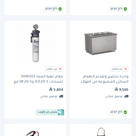
بائع موثق
بائع موثق
غير متوفر
غير متوفر
وحدة تحضير وتقديم الطعام
نظام تنقية المياه 5616003
الساخن المصنوعة من الفولاذ
لمنتجات ICE20-S وHF20-S مع
المقاوم للصدأ بسعة 4 أوعية مع
رأس VH3 John Guest من ثري إم
5,809
9,565
حاجز حماية وطاولة للصواني
توصيل مجاني
توصيل مجاني
(EMP.BEH.30) من إيمب
بائع موثق
يشحن من إكويب