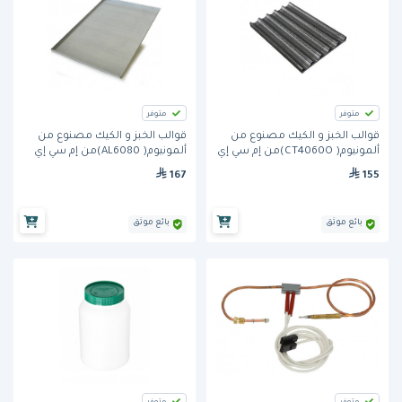
متوفر
متوفر
قوالب الخبز و الكيك مصنوع من
قوالب الخبز و الكيك مصنوع من
ألمونيوم( CT4060O)من إم سي إي
ألمونيوم( AL6080)من إم سي إي
167
155
بائع موثق
بائع موثق