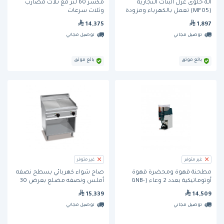
آلة حلوى غزل البنات التجارية
مكسر 60 لتر مع ثلاث مضارب
(MF05) تعمل بالكهرباء ومزودة
وثلاث سرعات
بغطاء وعربة متحركة من تو سي
14,375
1,897
جروب
توصيل مجاني
توصيل مجاني
بائع موثق
بائع موثق
غير متوفر
غير متوفر
مطحنة قهوة ومحضرة قهوة
صاج شواء كهربائي بسطح نصفه
أوتوماتيكية بعدد 2 وعاء (GNB-
أملس ونصفه مضلع بعرض 30
21HE) من جرايند ماستر
بوصة و يعمل بقوة 380 فولت
15,339
14,509
(E9FM8M-2) من بيرتوس
توصيل مجاني
توصيل مجاني