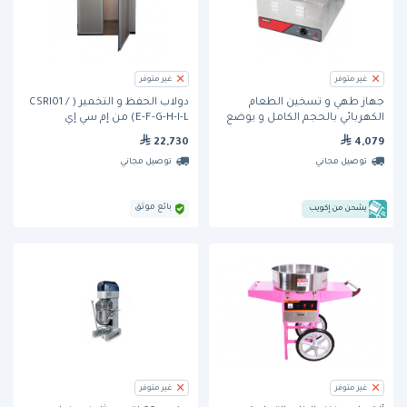
غير متوفر
غير متوفر
جهاز طهي و تسخين الطعام
دولاب الحفظ و التخمير ( CSRI01 /
الكهربائي بالحجم الكامل و يوضع
E-F-G-H-I-L) من إم سي إي
فوق الأسطح (6055A) من نيمكو
22,730
4,079
توصيل مجاني
توصيل مجاني
بائع موثق
يشحن من إكويب
غير متوفر
غير متوفر