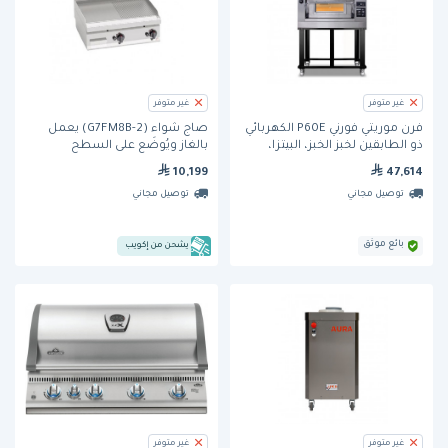
غير متوفر
غير متوفر
فرن موريتّي فورني P60E الكهربائي
صاج شواء (G7FM8B-2) يعمل
ذو الطابقين لخبز الخبز، البيتزا،
بالغاز ويُوضَع على السطح
والمعجنات على الطاولة
وبسطح نصفه مستوي ونصفه
10,199
47,614
مضلع مقاس 31 بوصة من بيرتوز
توصيل مجاني
توصيل مجاني
بائع موثق
يشحن من إكويب
غير متوفر
غير متوفر