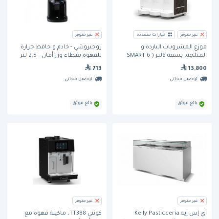
غير متوفر
خيارات متعددة
غير متوفر
موزع المشروبات الباردة و
زوجيروشي - خادم و حافظ حرارة
المثلجة، بسعة 6لتر ( SMART 6
للقهوة بغطاء وزر أمان - 2.5 لتر
Liter) من Bras
713
13,800
توصيل مجاني
توصيل مجاني
بائع موثق
بائع موثق
غير متوفر
غير متوفر
آي إس إيه Kelly Pasticceria
كونتي TT388، ماكينة قهوة مع