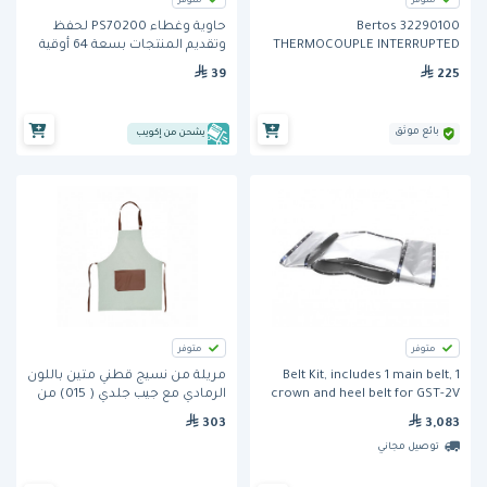
متوفر
متوفر
Bertos 32290100
حاوية وغطاء PS70200 لحفظ
THERMOCOUPLE INTERRUPTED
وتقديم المنتجات بسعة 64 أوقية
CONNECTION AND LEADS
من كارلايل
39
225
بائع موثق
يشحن من إكويب
متوفر
متوفر
Belt Kit, includes 1 main belt, 1
مريلة من نسيج قطني متين باللون
crown and heel belt for GST-2V
الرمادي مع جيب جلدي ( 015) من
and GST-2H ( 7001054)من
سبشل ابرون
303
3,083
أنتونيس
توصيل مجاني