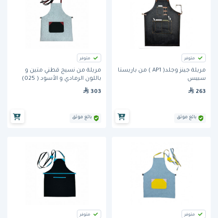
متوفر
متوفر
مريلة جينز وجلد( AP1 ) من باريستا
مريلة من نسيج قطني متين و
سبيس
باللون الرمادي و الأسود ( 025)
من سبشل ابرون
303
263
بائع موثق
بائع موثق
متوفر
متوفر