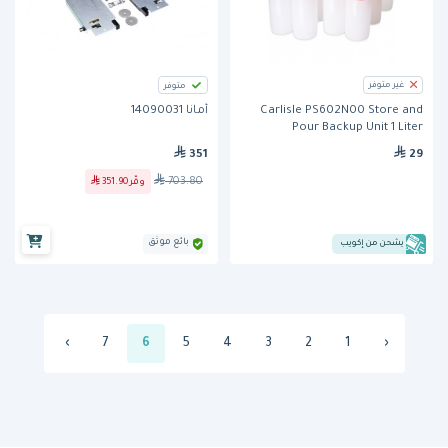
غير متوفر
متوفر
أمانا 14090031
Carlisle PS602N00 Store and
Pour Backup Unit 1 Liter
351
29
703.80
وفّر
351.90
بائع موثق
يشحن من إكويب
›
7
6
5
4
3
2
1
‹