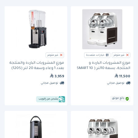
غير متوفر
خيارات متعددة
غير متوفر
موزع المشروبات الباردة و
موزع المشروبات الباردة والمثلجة
المثلجة، بسعة 10لتر ( SMART 10
بعدد 1 وعاء وسعة 20 لتر (120S)
Liter) من Bras
من كونفريمل
3,959
11,500
توصيل مجاني
توصيل مجاني
بائع موثق
يشحن من إكويب