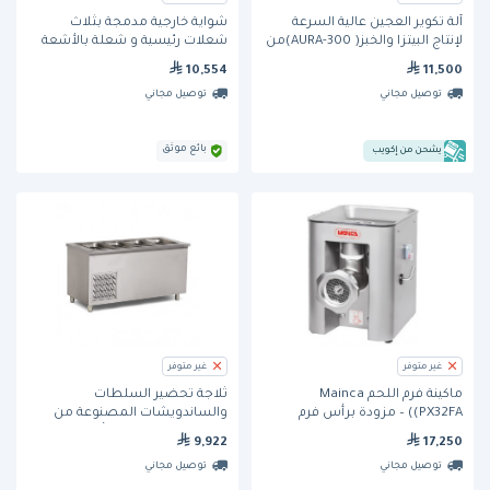
آلة تكوير العجين عالية السرعة
شواية خارجية مدمجة بثلاث
لإنتاج البيتزا والخبز( AURA-300)من
شعلات رئيسية و شعلة بالأشعة
بي إي بي ماشينيري
تحت الحمراء (LEX 605 RBI) من
10,554
11,500
نابليون
توصيل مجاني
توصيل مجاني
بائع موثق
يشحن من إكويب
غير متوفر
غير متوفر
ماكينة فرم اللحم Mainca
ثلاجة تحضير السلطات
(PX32FA) – مزودة برأس فرم
والساندويشات المصنوعة من
بتصميم Uniblock، مصنوعة من
الفولاذ المقاوم للصدأ بسعة 4
9,922
17,250
الفولاذ المقاوم للصدأ والألمنيوم.
أوعية مع حاجز حماية و طاولة
توصيل مجاني
توصيل مجاني
للصواني (EMP.BSS.40) من إي