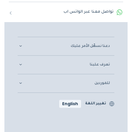
تواصل معنا عبر الواتس اب
دعنا نسهّل الأمر عليك
تعرف علينا
للموردين
English
تغيير اللغة