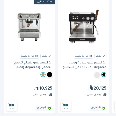
إستخدام منزلي
متوفر
خيارات متعددة
متوفر
خيارات متعددة
آلة الاسبريسو بعدد 1رؤوس
آلة الإسبريسو بنظام التحكم
مجموعة ( BT.206) من اسكاسو
الحجمي وبمجموعة واحدة
(Undici) من كاساديو – اللون
الأسود
10,925
20,125
توصيل مجاني
توصيل مجاني
بائع موثق
بائع موثق