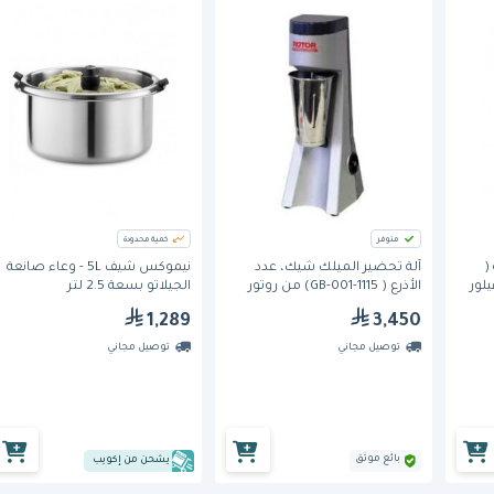
متوفر
كمية محدودة
(
آلة تحضير الميلك شيك، عدد
نيموكس شيف 5L - وعاء صانعة
برافيلور
الأذرع ( 1115-001-GB) من روتور
الجيلاتو بسعة 2.5 لتر
1,289
3,450
توصيل مجاني
توصيل مجاني
بائع موثق
يشحن من إكويب