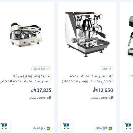
متوفر
كمية محدودة
و بي إم كي دي 270
آلة الاسبريسو بتقنية التحكم
سانريمو فيرونا ار إس آلة
الحجمي بعدد 1 رؤوس مجموعة (
الإسبريسو بتقنية التحكم الحجمي
رأس مجموعة
CREM8093UK) من كريم
برأسين مجموعة اللون الأبيض
37,835
12,650
توصيل مجاني
توصيل مجاني
بائع موثق
بائع موثق