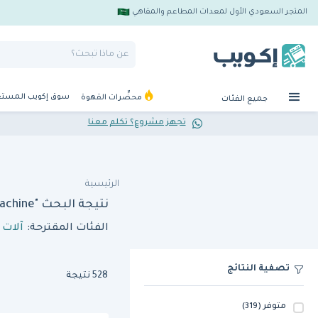
المتجر السعودي الأول لمعدات المطاعم والمقاهي
سوق إكويب المست
محضِّرات القهوة
جميع الفئات
تجهز مشروع؟ تكلم معنا
الرئيسية
نتيجة البحث "hotmix pro easy giaz pacotizing machine"
الفئات المقترحة:
آلات 
تصفية النتائج
528 نتيجة
متوفر
(319)