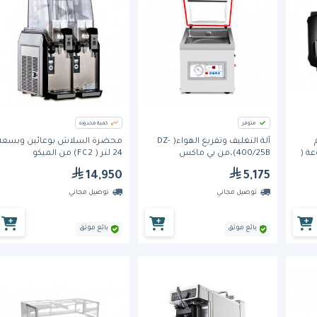
متوفر
كمية محدودة
آلة التغليف وتفريغ الهواء( DZ-
محضرة السلاش بوعائين وبسعة
ة (
400/25B)،من بي ماكس
24 لتر ( FC2) من الميكو
14,950
5,175
توصيل مجاني
توصيل مجاني
بائع موثق
بائع موثق