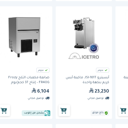
متوفر
متوفر
TR، ماكينة
آيسيترو ISI-161T، ماكينة آيس
صانعة مكعبات الثلج Frozy
كريم بنكهة واحدة
FR40G – إنتاج 37 كجم/يوم
6,104
23,230
توصيل مجاني
توصيل مجاني
بائع موثق
يشحن من إكويب