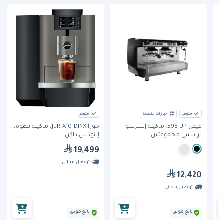
متوفر
خيارات متعددة
متوفر
فيمي E98 UP، ماكينة إسبرسو
جورا JUR-X10-DINX، ماكينة قهوة،
برأسيتي مجموعتين
إينوكس داكن
19,499
توصيل مجاني
12,420
توصيل مجاني
بائع موثق
بائع موثق