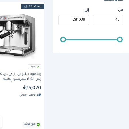
نطاق السعر
إستخدام منزلي
من
إلى
متوفر
ويلهوم دبلي
إس آلة الاسبريسو الشبه
أوتوماتيكية بعدد 1 
5,020
(KD270s)
توصيل مجاني
بائع موثق