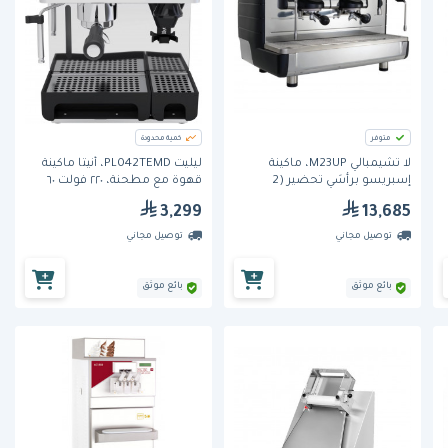
متوفر
كمية محدودة
لا تشيمبالي M23UP، ماكينة
ليليت PL042TEMD، أنيتا ماكينة
إسبريسو برأسَي تحضير (2
قهوة مع مطحنة، ٢٢٠ فولت ٦٠
مجموعة)
هرتز
3,299
13,685
توصيل مجاني
توصيل مجاني
بائع موثق
بائع موثق