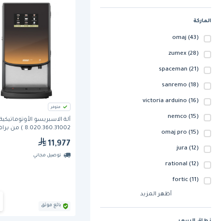
الماركة
omaj
(43)
zumex
(28)
spaceman
(21)
sanremo
(18)
victoria arduino
(16)
متوفر
nemco
(15)
آلة الاسبريسو الأوتوماتيكية 
8.020.360.31002 ) من 
omaj pro
(15)
بونامات
11,977
jura
(12)
توصيل مجاني
rational
(12)
fortic
(11)
أظهر المزيد
بائع موثق