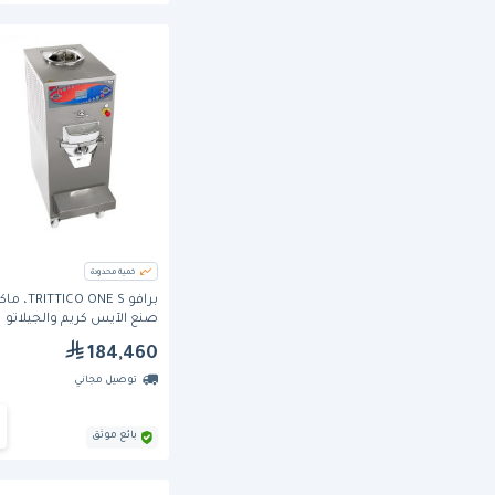
كمية محدودة
برافو ITTICO ONE S
صنع الآيس كريم والجيلاتو
184,460
توصيل مجاني
بائع موثق