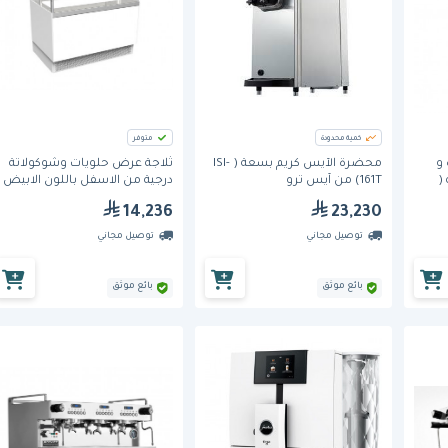
كمية محدودة
متوفر
 و
محضّرة الآيس كريم بسعة ( ISI-
ثلاجة عرض حلويات وشوكولاتة
عة (
161T) من آيس ترو
درجية من الاسفل باللون الابيض
90 سم (DICS900) من اوماج برو
14,236
23,230
توصيل مجاني
توصيل مجاني
بائع موثق
بائع موثق