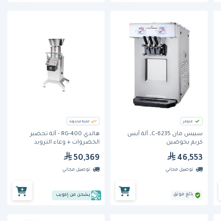
متوفر
كمية محدودة
سبيس مان 6235-C، آلة آيس
هالدي RG-400 - آلة تحضير
كريم بحوضين
الخضروات + وعاء التزويد
50,369
46,553
توصيل مجاني
توصيل مجاني
بائع موثق
يشحن من إكويب