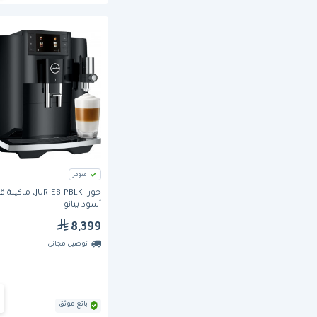
متوفر
جورا JUR-E8-PBLK، ما
أسود بيانو
8,399
توصيل مجاني
بائع موثق