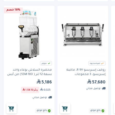
18% خصم
كمية محدودة
متوفر
روكيت إسبريسو R 9V، ماكينة
محضرة السلاش بوعاء واحد
إسبريسو، 3 مجموعات
بسعة 12 لتر ( SSM-180) من آيس
ترو
5,186
57,680
توصيل مجاني
6,325
وفّر
1,138.50
توصيل مجاني
بائع موثق
بائع موثق