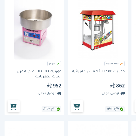
كمية محدودة
متوفر
فورتيك HP-6B، آلة فشار كهربائية
فورتيك HEC-03، ماكينة غزل
البنات الكهربائية
952
862
توصيل مجاني
توصيل مجاني
بائع موثق
بائع موثق