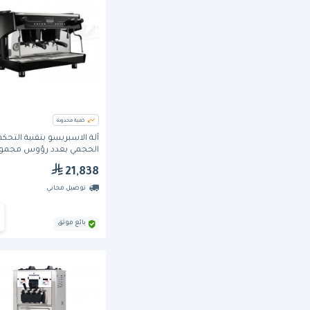
كمية محدودة
آلة الاسبريسو بتقنية التحكم
الحجمي بعدد رؤوس مجموع
9S0102) من جاجيا
21,838
توصيل مجاني
بائع موثق