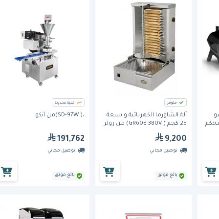
متوفر
كمية محدودة
يسو
آلة الشاورما الكهربائية و بسعة
،( SD-97W)من أنكو
تحكم
25 كجم ( GR60E 380V) من رولر
قريل
191,762
9,200
توصيل مجاني
توصيل مجاني
بائع موثق
بائع موثق