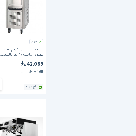
متوفر
محضرّة الآيس كريم بقاعدة
بقدرة إنتاجية 47 لتر بالسا
6250)من سبيس مان
42,089
توصيل مجاني
بائع موثق