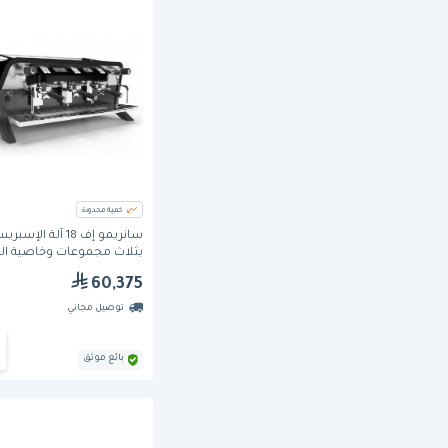
كمية محدودة
سانريمو إف 18 آلة الإسبر
بثلاث مجموعات وخاصية ال
الحجمي
60,375
توصيل مجاني
بائع موثق