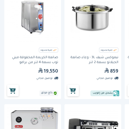
كمية محدودة
كمية محدودة
نيموكس شيف 3L - وعاء صانعة
صانعة الكريمة المخفوقة ميني
الجيلاتو بسعة 2 لتر
توب بسعة 4 لتر من برافو
19,550
859
توصيل مجاني
توصيل مجاني
بائع موثق
يشحن من إكويب