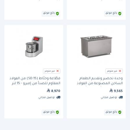
بائع موثق
بائع موثق
غير متوفر
غير متوفر
وحدة تحضير وتقديم الطعام
قطَّاعة وخلَّاط (SD.15) من الفولاذ
الساخن المصنوعة من الفولاذ
المقاوم للصدأ من إمبرو - 15 لتر
المقاوم للصدأ بسعة 4 أوعية مع
8,970
9,565
حاجز حماية وطاولة للصواني
توصيل مجاني
توصيل مجاني
(EMP.BEH.30) من إيمب
بائع موثق
بائع موثق