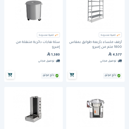
كمية محدودة
كمية محدودة
أرفف ملساء بأربعة طوابق بمقاس
سلة نفايات دائرية متنقلة من
1800 ملم من إمبرو
إمبرو
1,380
4,577
توصيل مجاني
توصيل مجاني
بائع موثق
بائع موثق