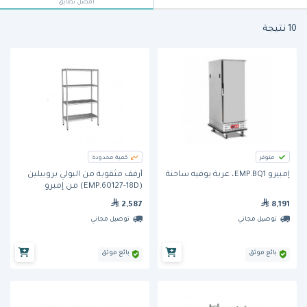
أفضل تطابق
10 نتيجة
متوفر
كمية محدودة
إمبيرو EMP.BQ1، عربة بوفيه ساخنة
أرفف مثقوبة من البولي بروبيلين
(EMP.60127-18D) من إمبرو
2,587
8,191
توصيل مجاني
توصيل مجاني
بائع موثق
بائع موثق