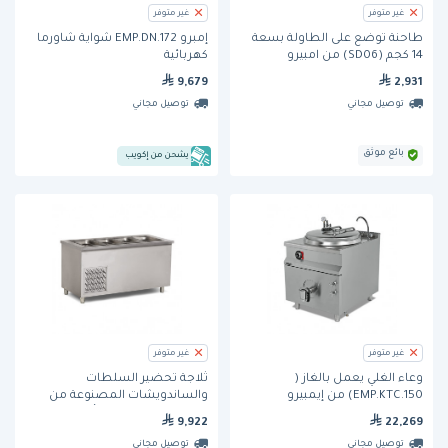
غير متوفر
غير متوفر
طاحنة توضع على الطاولة بسعة
إمبرو EMP.DN.172 شواية شاورما
14 كجم (SD06) من امبيرو
كهربائية
9,679
2,931
توصيل مجاني
توصيل مجاني
بائع موثق
يشحن من إكويب
غير متوفر
غير متوفر
وعاء الغلي يعمل بالغاز (
ثلاجة تحضير السلطات
EMP.KTC.150) من إيمبيرو
والساندويشات المصنوعة من
الفولاذ المقاوم للصدأ بسعة 4
9,922
22,269
أوعية مع حاجز حماية و طاولة
توصيل مجاني
توصيل مجاني
للصواني (EMP.BSS.40) من إي