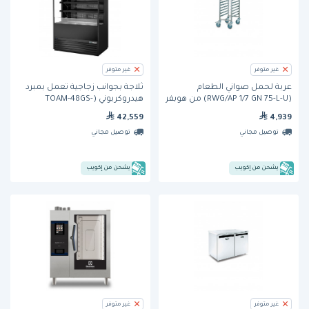
غير متوفر
غير متوفر
عربة لحمل صواني الطعام
ثلاجة بجوانب زجاجية تعمل بمبرد
(RWG/AP 1/7 GN 75-L-U) من هوبفر
هيدروكربوني (TOAM-48GS-
HC~TSL01) من ترو
42,559
4,939
توصيل مجاني
توصيل مجاني
يشحن من إكويب
يشحن من إكويب
غير متوفر
غير متوفر