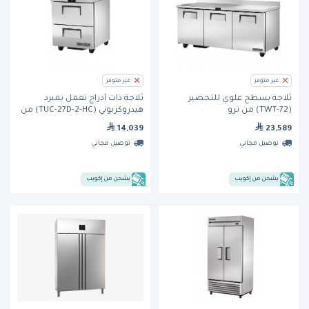
غير متوفر
غير متوفر
ثلاجة بسطح علوي للتحضير
ثلاجة ذات أدراج تعمل بمبرد
(TWT-72) من ترو
هيدروكربوني (TUC-27D-2-HC) من
ترو
14,039
23,589
توصيل مجاني
توصيل مجاني
يشحن من إكويب
يشحن من إكويب