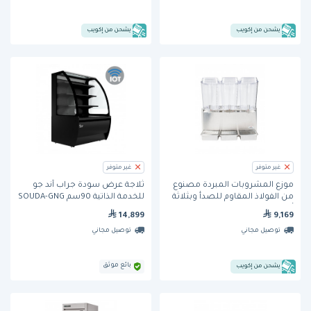
يشحن من إكويب
يشحن من إكويب
غير متوفر
غير متوفر
موزع المشروبات المبردة مصنوع
ثلاجة عرض سودة جراب آند جو
من الفولاذ المقاوم للصدأ وبثلاثة
للخدمة الذاتية 90سم SOUDA-GNG
أوعية بسعة 5 جالون (D356-3) من
تصميم منحني من برودان - الاصدار
14,899
9,169
كراثكو
الذكي مع نظام IoT - اللون الأسود
توصيل مجاني
توصيل مجاني
بائع موثق
يشحن من إكويب