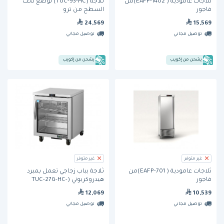
ثلاجات عامودية ( EAFP-1402)من
ثلاجة (TUC-93-HC) تُوضع تحت
فاجور
السطح من ترو
24,569
15,569
توصيل مجاني
توصيل مجاني
يشحن من إكويب
يشحن من إكويب
غير متوفر
غير متوفر
ثلاجات عامودية ( EAFP-701)من
ثلاجة بباب زجاجي تعمل بمبرد
فاجور
هيدروكربوني (TUC-27G-HC-
FGD01)) من ترو
12,069
10,539
توصيل مجاني
توصيل مجاني