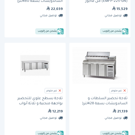
(EMFP-225-GN) من فاجور
الساندويشات بسعة 460لتر(
CMFP-180-GN GR + MIT-180)من
22,039
15,529
فاجور
توصيل مجاني
توصيل مجاني
يشحن من إكويب
يشحن من إكويب
غير متوفر
غير متوفر
ثلاجة تحضير السلطات و
ثلاجة بسطح علوي للتحضير
الساندويشات بسعة 428لتر(
بواجهة منحنية و ثلاثة أبواب
EMFP-180-GN GR + EMIT-180)من
(CMFP-180-BP) من فاجور
12,219
21,139
فاجور
توصيل مجاني
توصيل مجاني
يشحن من إكويب
يشحن من إكويب