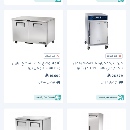
غير متوفر
غير متوفر
فرن بدرجة حرارة منخفضة يعمل
ثلاجة تُوضع تحت السطح ببابين
بتحكم ذاتي 500-TH/III من آلتو
(TUC-48-HC) من ترو
شام
16,609
26,579
توصيل مجاني
توصيل مجاني
يشحن من إكويب
يشحن من إكويب