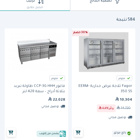
تصفية النتائج
ترتيب
أفضل تطابق
584 نتيجة
30% خصم
متوفر
متوفر
Fagor ثلاجة عرض جدارية EERM-
فاغور CCP-3G HHH طاولة تبريد
350 SS
بثلاثة أدراج – سعة 428 لتر
22,028
10,304
توصيل مجاني
14,720
وفّر
4,416
توصيل مجاني
بائع موثق
يشحن من إكويب