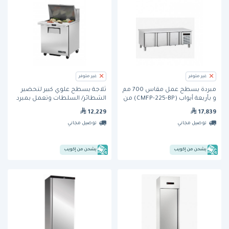
غير متوفر
غير متوفر
مبردة بسطح عمل مقاس 700 مم
ثلاجة بسطح علوي كبير لتحضير
و بأربعة أبواب (CMFP-225-BP) من
الشطائر/ السلطات وتعمل بمبرد
فاجور
هيدروكربوني (TSSU-27-12M-C-HC)
12,229
17,839
من ترو
توصيل مجاني
توصيل مجاني
يشحن من إكويب
يشحن من إكويب