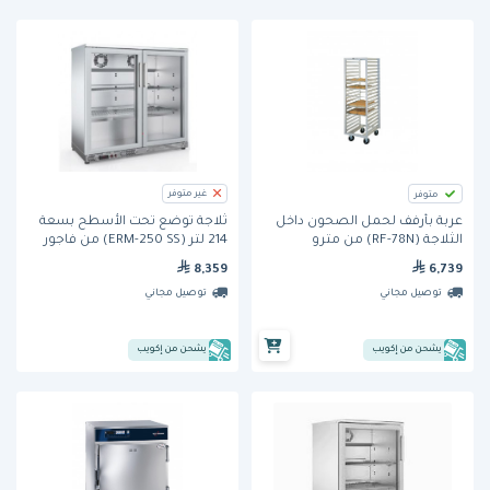
غير متوفر
متوفر
عربة بأرفف لحمل الصحون داخل
ثلاجة توضع تحت الأسطح بسعة
الثلاجة (RF-78N) من مترو
214 لتر (ERM-250 SS) من فاجور
6,739
8,359
توصيل مجاني
توصيل مجاني
يشحن من إكويب
يشحن من إكويب