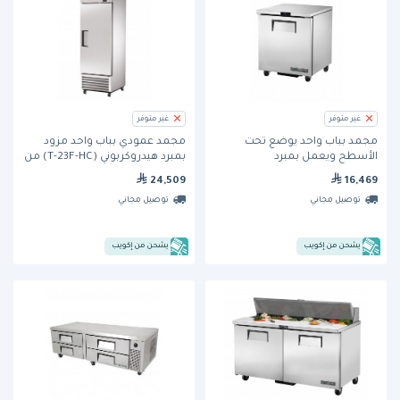
غير متوفر
غير متوفر
مجمد بباب واحد يوضع تحت
مجمد عمودي بباب واحد مزود
الأسطح ويعمل بمبرد
بمبرد هيدروكربوني (T-23F-HC) من
هيدروكربوني (TUC-27F-HC) من
ترو
24,509
16,469
ترو
توصيل مجاني
توصيل مجاني
يشحن من إكويب
يشحن من إكويب