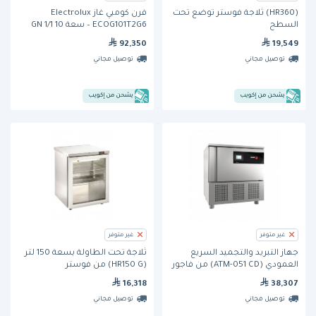
(HR360) ثلاجة فوستر توضع تحت
فرن كومبي غاز Electrolux
السطح
ECOG101T2G6 – سعة 10 GN 1/1
92,350
19,549
توصيل مجاني
توصيل مجاني
يشحن من إكويب
يشحن من إكويب
غير متوفر
غير متوفر
جهاز التبريد والتجميد السريع
ثلاجة تحت الطاولة بسعة 150 لتر
العمودي (ATM-051 CD) من فاجور
(HR150 G) من فوستر
-5 ارفف مقاس 1/1 GN
16,318
38,307
توصيل مجاني
توصيل مجاني