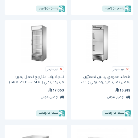
يشحن من إكويب
يشحن من إكويب
غير متوفر
غير متوفر
مُجمِّد عمودي ببابين نصفيَّيْن
ثلاجة بباب متأرجح تعمل بمبرد
يعمل بمبرد هيدروكربوني (T-23F-
هيدروكربوني (GDM-23-HC~TSL01)
2-HC) من ترو
من ترو
17,053
16,919
توصيل مجاني
توصيل مجاني
يشحن من إكويب
يشحن من إكويب