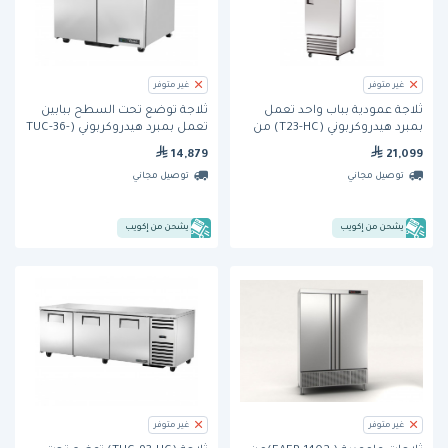
غير متوفر
غير متوفر
ثلاجة عمودية بباب واحد تعمل
ثلاجة تُوضع تحت السطح ببابين
بمبرد هيدروكربوني (T23-HC) من
تعمل بمبرد هيدروكربوني (TUC-36-
ترو
HC) من ترو
14,879
21,099
توصيل مجاني
توصيل مجاني
يشحن من إكويب
يشحن من إكويب
غير متوفر
غير متوفر