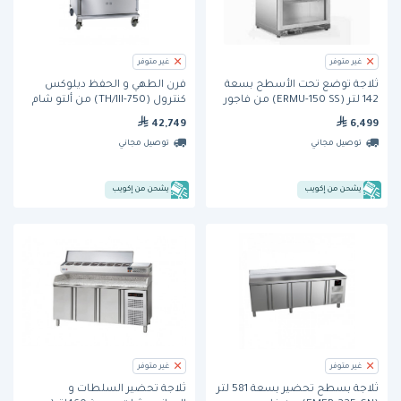
غير متوفر
غير متوفر
ثلاجة توضع تحت الأسطح بسعة
فرن الطهي و الحفظ ديلوكس
142 لتر (ERMU-150 SS) من فاجور
كنترول (750-TH/III) من ألتو شام
42,749
6,499
توصيل مجاني
توصيل مجاني
يشحن من إكويب
يشحن من إكويب
غير متوفر
غير متوفر
ثلاجة بسطح تحضير بسعة 581 لتر
ثلاجة تحضير السلطات و