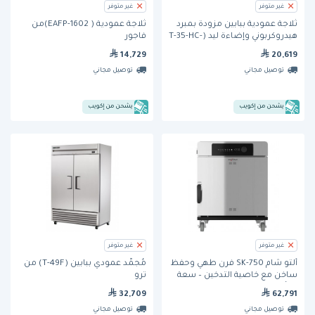
غير متوفر
غير متوفر
ثلاجة عمودية ببابين مزودة بمبرد
ثلاجة عمودية ( EAFP-1602)من
هيدروكربوني وإضاءة ليد (T-35-HC-
فاجور
LD) من ترو
14,729
20,619
توصيل مجاني
توصيل مجاني
يشحن من إكويب
يشحن من إكويب
غير متوفر
غير متوفر
ألتو شام 750-SK فرن طهي وحفظ
مُجمِّد عمودي ببابين (T-49F) من
ساخن مع خاصية التدخين – سعة
ترو
10 أوعية GN 1/1
32,709
62,791
توصيل مجاني
توصيل مجاني