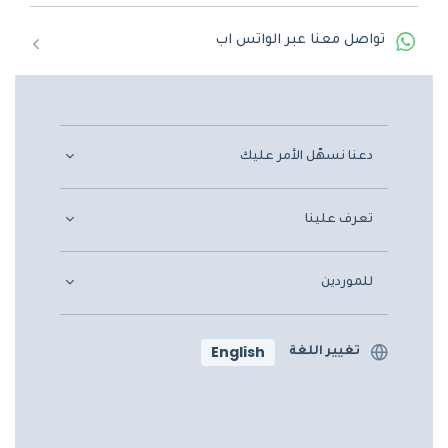
تواصل معنا عبر الواتس اب
دعنا نسهّل الأمر عليك
تعرف علينا
للموردين
English
تغيير اللغة