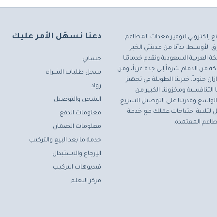
دعنا نسهّل الأمر عليك
ع إلكتروني لتوفير معدات المطاعم
 الأوسط. بدأنا من مدينتي الخبر
ة العربية السعودية ونقدم خدماتنا
حسابي
ة من الدمام شرقاً إلى جدة غرباً، ومن
سجل طلبات الشراء
ان جنوباً. خبرتنا الطويلة في تجهيز
رواد
التنافسية ومخزوننا الكبير من
الشحن والتوصيل
لواسع وقدرتنا على التوصيل السريع
مثل لتلبية احتياجات عملك مع خدمة
معلومات الدفع
اعم المعتمدة.
معلومات الضمان
خدمة ما بعد البيع والتركيب
الإرجاع والاستبدال
فيديوهات التركيب
مركز التعلم