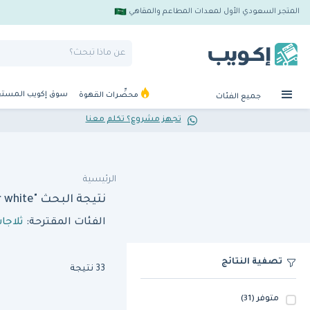
المتجر السعودي الأول لمعدات المطاعم والمقاهي
سوق إكويب المست
محضِّرات القهوة
جميع الفئات
تجهز مشروع؟ تكلم معنا
الرئيسية
نتيجة البحث "brodan souda gng grab and go 60cm refrigerated curved merchandiser white"
الفئات المقترحة:
ثلاجا
تصفية النتائج
33 نتيجة
متوفر
(31)