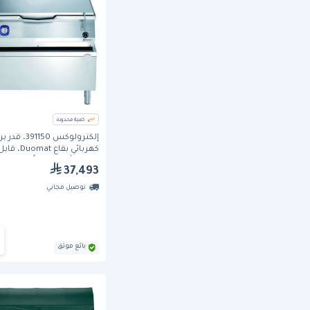
كمية محدودة
إلكترولوكس 391150، 
كهربائي بقاع Duomat، قا
للإمالة أوتوماتيكياً، سعة 100 لتر
37,493
توصيل مجاني
بائع موثق