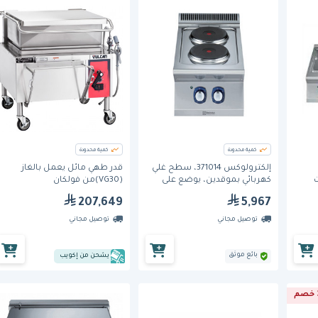
كمية محدودة
كمية محدودة
إلكترولوكس 371014، سطح غلي
قدر طهي مائل يعمل بالغاز
ات
كهربائي بموقدين، يوضع على
(VG30)من فولكان
سطح العمل
207,649
5,967
توصيل مجاني
توصيل مجاني
بائع موثق
يشحن من إكويب