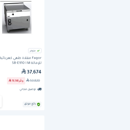
متوفر
Fagor مقلاة طهي كهربائية
للإمالة SB-E910 I M
37,674
53,820
وفّر
16,146
توصيل مجاني
بائع موثق