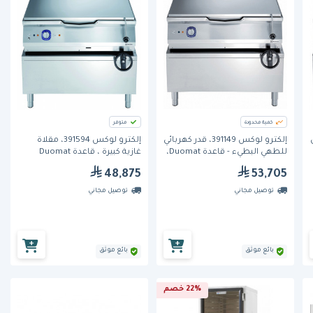
كمية محدودة
متوفر
ي
إلكترو لوكس 391149، قدر كهربائي
إلكترو لوكس 391594، مقلاة
للطهي البطيء - قاعدة Duomat،
غازية كبيرة ، قاعدة Duomat
بسعة 100 لتر
48,875
53,705
توصيل مجاني
توصيل مجاني
بائع موثق
بائع موثق
22% خصم