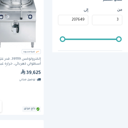
نطاق السعر
من
إلى
كمية محدودة
إلكترولوكس 391119، قدر 
أسطواني كهربائي، حرارة غير
مباشرة، سعة 100 لتر، أوتوماتيكي
39,625
توصيل مجاني
بائع موثق