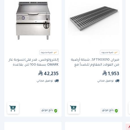
كمية محدودة
كمية محدودة
ميران SFT903010، شبكة أرضية
إلكترولوكس، قدر قلي/تسوية غاز
من الفولاذ المقاوم للصدأ مع
QMARK بسعة 100 لتر، بقاعدة
تصريف سفلي، 900 × 300 مم
Duomat.
42,235
1,953
توصيل مجاني
توصيل مجاني
بائع موثق
بائع موثق