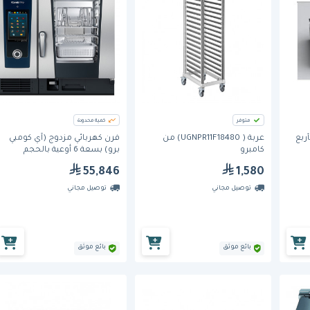
متوفر
كمية محدودة
أربع
عربة ( UGNPR11F18480) من
فرن كهربائي مزدوج (آي كومبي
كامبرو
برو) بسعة 6 أوعية بالحجم
الكامل من راشونال
55,846
1,580
توصيل مجاني
توصيل مجاني
بائع موثق
بائع موثق