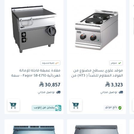
متوفر
كمية محدودة
موقد علوي بسطح مصنوع من
مقلاة عميقة قابلة للإمالة
الفولاذ المقاوم للصدأ ( HT3) من
كهربائية Fagor SB-E710 – سعة
لينكات
60 لتر
30,857
3,323
توصيل مجاني
توصيل مجاني
بائع موثق
يشحن من إكويب