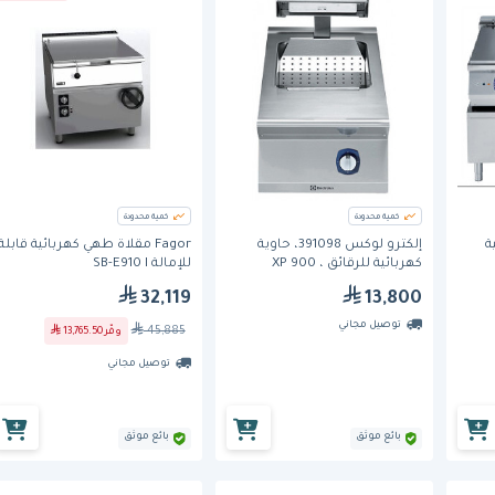
كمية محدودة
كمية محدودة
ة
إلكترو لوكس 391098، حاوية
Fagor مقلاة طهي كهربائية قابلة
كهربائية للرقائق ، 900 XP
للإمالة SB-E910 I
32,119
13,800
توصيل مجاني
45,885
وفّر
13,765.50
توصيل مجاني
بائع موثق
بائع موثق