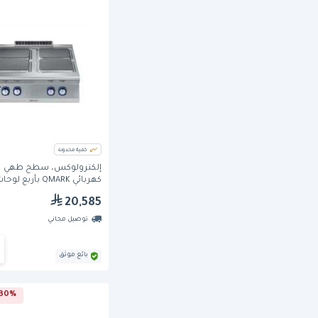
كمية محدودة
إلكترولوكس، سطح طهي
كهربائي QMARK بأربع لوح
تسخين مربعة، عرض 800 مم.
20,585
توصيل مجاني
بائع موثق
30% خصم