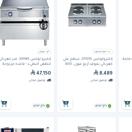
كمية محدودة
متوفر
 قابلة
إلكترولوكس 371015، سطح غلي
إلكترو لوكس 391145، قدر كهربائ
كهربائي بموقد أربع عيون، 800
للطهي البطيء - قاعدة مزدوجة
مم، يوضع على سطح العمل
Duomat، بسعة 80 لتر
47,150
8,489
توصيل مجاني
توصيل مجاني
بائع موثق
بائع موثق