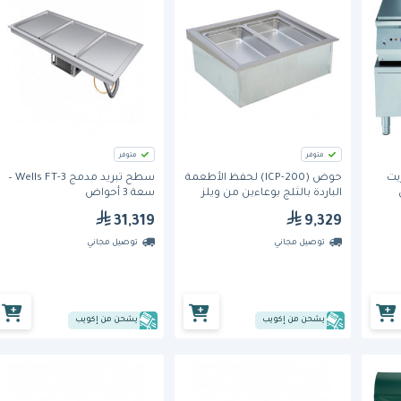
متوفر
متوفر
قدر بريت
حوض (ICP-200) لحفظ الأطعمة
سطح تبريد مدمج Wells FT-3 –
بل
الباردة بالثلج بوعاءين من ويلز
سعة 3 أحواض
31,319
9,329
توصيل مجاني
توصيل مجاني
يشحن من إكويب
يشحن من إكويب