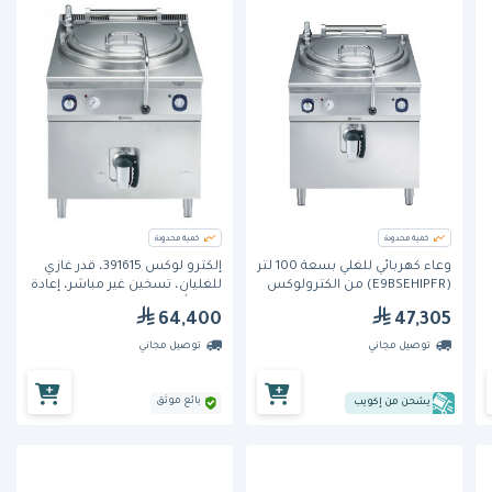
كمية محدودة
كمية محدودة
وعاء كهربائي للغلي بسعة 100 لتر
إلكترو لوكس 391615، قدر غازي
(E9BSEHIPFR) من الكترولوكس
للغليان، تسخين غير مباشر، إعادة
تعبئة أوتوماتيكية، بسعة 150 لتر
64,400
47,305
توصيل مجاني
توصيل مجاني
بائع موثق
يشحن من إكويب