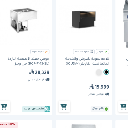
متوفر
خيارات متعددة
كمية محدودة
غلي
ثلاجة سودة للعرض والخدمة
حوض حفظ الأطعمة الباردة
الذاتية تحت الكاونتر (SOUDA-
(RCP-7143-SL) من ويلز
UCG-900)، بتقنية الستارة
28,329
الهوائية وبعرض 900 مم وعمق
890 مم من برودان
توصيل مجاني
15,999
توصيل مجاني
بائع موثق
يشحن من إكويب
30% خصم