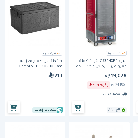
كمية محدودة
كمية محدودة
مترو C539HXFC، خزانة تدفئة
حافظة نقل طعام معزولة
معزولة بباب زجاجي واحد، سعة 18
Cambro EPP180S110 Cam
صينية
GoBox – مقاس GN 1/1
213
19,078
24,150
وفّر
5,071.50
توصيل مجاني
بائع موثق
يشحن من إكويب