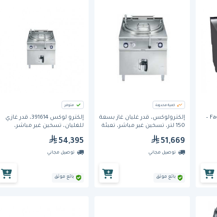
كمية محدودة
متوفر
قدر طهي غازي Fagor M-G910 –
إلكترولوكس، قدر غليان غاز بسعة
إلكترو لوكس 391614، قدر غازي
150 لتر، تسخين غير مباشر، تعبئة
للغليان، تسخين غير مباشر،
ماء تلقائية.
بسعة 150 لتر
54,395
51,669
توصيل مجاني
توصيل مجاني
بائع موثق
بائع موثق