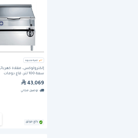
كمية محدودة
إلكترولوكس، مقلاة كهربائي
سعة 100 لتر، قاع دومات
43,069
توصيل مجاني
بائع موثق