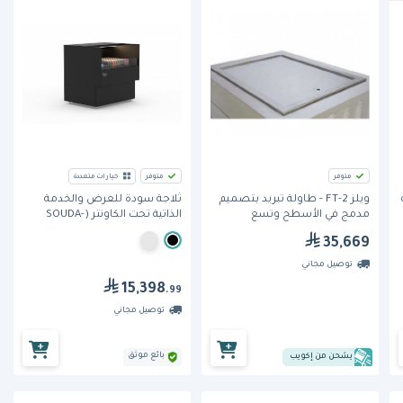
متوفر
متوفر
خيارات متعددة
ويلز FT-2 - طاولة تبريد بتصميم
ثلاجة سودة للعرض والخدمة
مدمج في الأسطح وتسع
الذاتية تحت الكاونتر (SOUDA-
صينيتين
NUCG-900)، بتقنية الستارة
35,669
الهوائية وبعرض 900 مم وعمق
750 مم من برودان
توصيل مجاني
15,398
.99
توصيل مجاني
بائع موثق
يشحن من إكويب