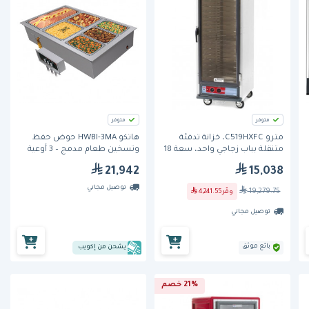
متوفر
متوفر
مترو C519HXFC، خزانة تدفئة
هاتكو HWBI-3MA حوض حفظ
متنقلة بباب زجاجي واحد، سعة 18
وتسخين طعام مدمج – 3 أوعية
صينية
GN كاملة الحجم
21,942
15,038
توصيل مجاني
19,279.75
وفّر
4,241.55
توصيل مجاني
بائع موثق
يشحن من إكويب
21% خصم