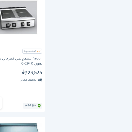
كمية محدودة
Fagor سطح غلي كهربائي ب
عيون C-E940
23,575
توصيل مجاني
بائع موثق