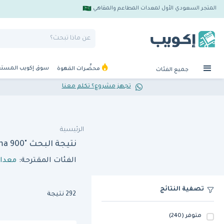
المتجر السعودي الأول لمعدات المطاعم والمقاهي
سوق إكويب المست
محضِّرات القهوة
جميع الفئات
تجهز مشروع؟ تكلم معنا
الرئيسية
نتيجة البحث "boiling pan maxima 900"
الفئات المقترحة:
معدا
تصفية النتائج
292 نتيجة
متوفر
(240)