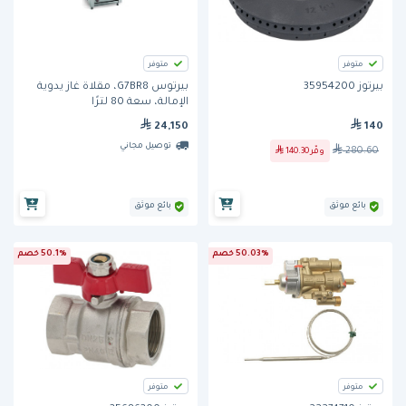
متوفر
متوفر
بيرتوز 35954200
بيرتوس G7BR8، مقلاة غاز يدوية
الإمالة، سعة 80 لترًا
24,150
140
توصيل مجاني
280.60
وفّر
140.30
بائع موثق
بائع موثق
50.03% خصم
50.1% خصم
متوفر
متوفر