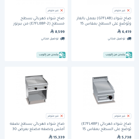
غير متوفر
غير متوفر
صاج شواء (G7FL4B) يعمل بالغاز
صاج شواء كهربائي بسطح
ويُوضَع على السطح بمقاس 15
مسطح (E7FL8BP-2) من بيرتوز
بوصة من بيرتوز
8,599
6,419
توصيل مجاني
توصيل مجاني
يشحن من إكويب
يشحن من إكويب
غير متوفر
غير متوفر
صاج شواء كهربائي (E7FL4BP)
صاج شواء كهربائي بسطح نصفه
يُوضَع على السطح بمقاس 15
أملس ونصفه مضلع بعرض 30
بوصة من بيرتوز
بوصة و يعمل بقوة 380 فولت
15,339
5,738