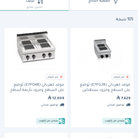
تصفية النتائج
ترتيب
أفضل تطابق
105 نتيجة
غير متوفر
غير متوفر
موقد كهربائي (E7PQ2B) يُوضع
موقد كهربائي (E7PQ4B) يُوضع
على السطح ومزود بسطحَيْن
على السطح ومزود بأربعة أسطح
طهي من بيرتوز
طهي من بيرتوز
12,009
7,629
توصيل مجاني
توصيل مجاني
يشحن من إكويب
يشحن من إكويب