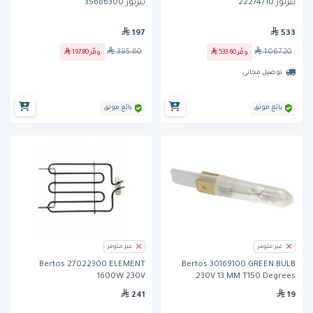
بيرتوز 22274710
بيرتوز 35686300
197
533
395.60
1,067.20
وفّر
533.60
وفّر
197.80
توصيل مجاني
بائع موثق
بائع موثق
غير متوفر
غير متوفر
Bertos 27022300 ELEMENT
Bertos 30169100 GREEN BULB
1600W 230V
230V 13 MM T150 Degrees
241
19