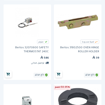
كمية محدودة
متوفر
Bertos 32070600 SAFETY
Bertos 31802500 OVEN HINGE
THERMOSTAT 240C
ROLLER HOLDER
586
39
توصيل مجاني
بائع موثق
بائع موثق
50.05% خصم