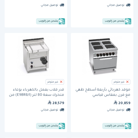
(E9FM8M-2) من بيرتوس
توصيل مجاني
توصيل مجاني
يشحن من إكويب
يشحن من إكويب
غير متوفر
غير متوفر
موقد كهربائي بأربعة أسطح طهي
قدر قلاب يعمل بالكهرباء بوعاء
مع فرن بمقاس قياسي
متحرك سعة 80 لتر (E9BR8/I) من
1/2(E9PQ4+FE) من بيرتوس
بيرتوس
28,579
20,859
توصيل مجاني
توصيل مجاني
يشحن من إكويب
يشحن من إكويب