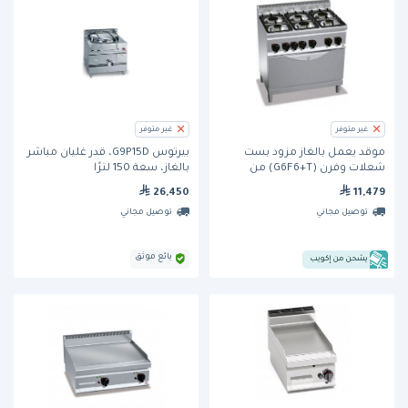
غير متوفر
غير متوفر
موقد يعمل بالغاز مزود بست
بيرتوس G9P15D، قدر غليان مباشر
شعلات وفرن (G6F6+T) من
بالغاز، سعة 150 لترًا
بيرتوس
26,450
11,479
توصيل مجاني
توصيل مجاني
بائع موثق
يشحن من إكويب