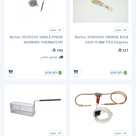
متوفر
متوفر
Bertos 35301200 SINGLE-PHASE
Bertos 30169000 ORANGE BULB
WORKING THERMOSTAT
230V 13 MM T150 Degrees
782
127
توصيل مجاني
بائع موثق
بائع موثق
متوفر
متوفر