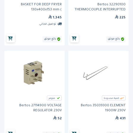
BASKET FOR DEEP FRYER
Bertos 32290100
130x400x153 mm (
THERMOCOUPLE INTERRUPTED
CONNECTION AND LEADS
35520800)من بيرتوز
1,345
225
توصيل مجاني
بائع موثق
بائع موثق
كمية محدودة
متوفر
Bertos 27114900 VOLTAGE
Bertos 35039300 ELEMENT
REGULATOR 230V
1900W 230V
52
431