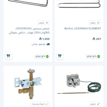
متوفر
متوفر
Bertos 22039400 ELEMENT
عنصر تسخين (35039500)،
160وات/230 فولت، خاص بمقالي
برات من بيرتوس
1,205
257
توصيل مجاني
بائع موثق
بائع موثق
متوفر
كمية محدودة