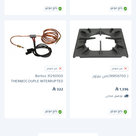
بائع موثق
بائع موثق
غير متوفر
غير متوفر
( 38856700)من بيرتوز
Bertos 31290100
THERMOCOUPLE INTERRUPTED
CIRCUIT 1500 MM
322
1,396
توصيل مجاني
بائع موثق
بائع موثق