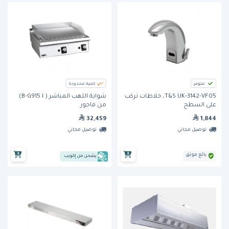
متوفر
كمية محدودة
T&S UK-3142-VF05، خلاطات تُركب
شواية اللهب المباشر ( B-G915 I)
على السطح
من فاجور
32,459
1,844
توصيل مجاني
توصيل مجاني
بائع موثق
يشحن من إكويب