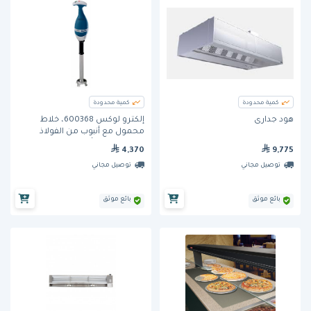
كمية محدودة
كمية محدودة
هود جدارى
إلكترو لوكس 600368، خلاط
محمول مع أنبوب من الفولاذ
المقاوم للصدأ، 453 ملم
4,370
9,775
توصيل مجاني
توصيل مجاني
بائع موثق
بائع موثق