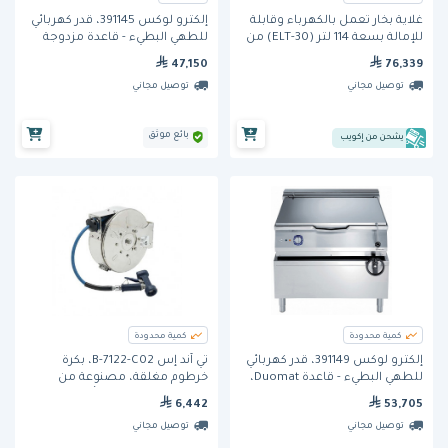
غلاية بخار تعمل بالكهرباء وقابلة
إلكترو لوكس 391145، قدر كهربائي
للإمالة بسعة 114 لتر (ELT-30) من
للطهي البطيء - قاعدة مزدوجة
كراون
Duomat، بسعة 80 لتر
47,150
76,339
توصيل مجاني
توصيل مجاني
بائع موثق
يشحن من إكويب
كمية محدودة
كمية محدودة
إلكترو لوكس 391149، قدر كهربائي
تي آند إس B-7122-C02، بكرة
للطهي البطيء - قاعدة Duomat،
خرطوم مغلقة، مصنوعة من
بسعة 100 لتر
الفولاذ المقاوم للصدأ (ستانلس
6,442
53,705
ستيل)
توصيل مجاني
توصيل مجاني