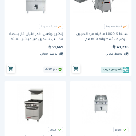
كمية محدودة
كمية محدودة
سالفا L600-S ماكينة فرد العجين
إلكترولوكس، قدر غليان غاز بسعة
الأرضية – أسطوانة 600 مم
150 لتر، تسخين غير مباشر، تعبئة
ماء تلقائية.
51,669
43,236
توصيل مجاني
توصيل مجاني
بائع موثق
يشحن من إكويب
متوفر
متوفر