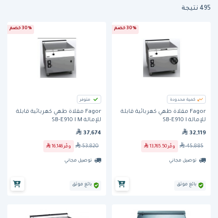
495 نتيجة
30% خصم
30% خصم
كمية محدودة
متوفر
Fagor مقلاة طهي كهربائية قابلة
Fagor مقلاة طهي كهربائية قابلة
للإمالة SB-E910 I
للإمالة SB-E910 I M
37,674
32,119
53,820
45,885
وفّر
13,765.50
وفّر
16,146
توصيل مجاني
توصيل مجاني
بائع موثق
بائع موثق