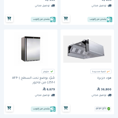
999
699
توصيل مجاني
توصيل مجاني
يشحن من إكويب
يشحن من إكويب
كمية محدودة
متوفر
هود جزيرة
مُبرّد يوضع تحت السطح (AFP-
251-I) من فاجور
6,679
36,800
توصيل مجاني
توصيل مجاني
بائع موثق
يشحن من إكويب