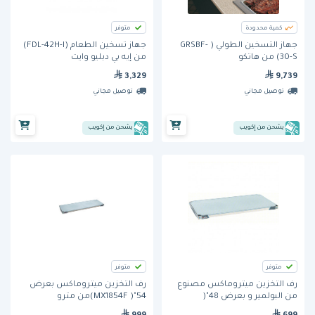
كمية محدودة
متوفر
جهاز التسخين الطولي ( GRSBF-
جهاز تسخين الطعام (FDL-42H-I)
30-S) من هاتكو
من إيه بي دبليو وايت
3,329
9,739
توصيل مجاني
توصيل مجاني
يشحن من إكويب
يشحن من إكويب
متوفر
متوفر
رف التخزين ميتروماكس مصنوع
رف التخزين ميتروماكس بعرض
من البولمير و بعرض 48"(
54"( MX1854F)من مترو
MX1848F)من مترو