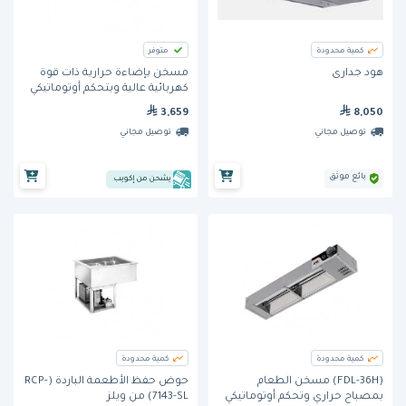
كمية محدودة
متوفر
هود جدارى
مسخن بإضاءة حرارية ذات قوة
كهربائية عالية وبتحكم أوتوماتيكي
3,659
8,050
توصيل مجاني
توصيل مجاني
بائع موثق
يشحن من إكويب
كمية محدودة
كمية محدودة
(FDL-36H) مسخن الطعام
حوض حفظ الأطعمة الباردة (RCP-
بمصباح حراري وتحكم أوتوماتيكي
7143-SL) من ويلز