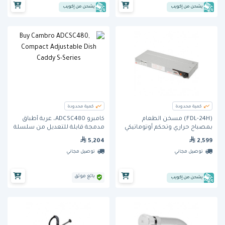
يشحن من إكويب
يشحن من إكويب
كمية محدودة
كمية محدودة
(FDL-24H) مسخن الطعام
كامبرو ADCSC480، عربة أطباق
بمصباح حراري وتحكم أوتوماتيكي
مدمجة قابلة للتعديل من سلسلة
S
5,204
2,599
توصيل مجاني
توصيل مجاني
بائع موثق
يشحن من إكويب