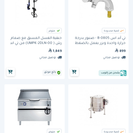
كمية محدودة
متوفر
تي آند اس B-0805 - صنبور بدرجة
حنفية الغسل المسبق مع صمام
حرارة واحدة وبزر يعمل بالضغط
رش ( UMPK-2DLN-00) من تي اند
اس
1,849
899
توصيل مجاني
توصيل مجاني
بائع موثق
يشحن من إكويب
كمية محدودة
متوفر