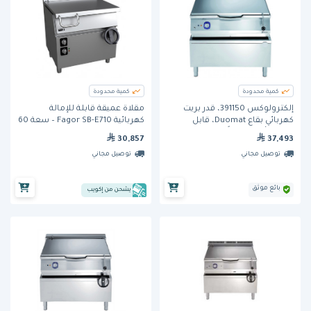
كمية محدودة
كمية محدودة
إلكترولوكس 391150، قدر بريت
مقلاة عميقة قابلة للإمالة
كهربائي بقاع Duomat، قابل
كهربائية Fagor SB-E710 – سعة 60
للإمالة أوتوماتيكياً، سعة 100 لتر
لتر
30,857
37,493
توصيل مجاني
توصيل مجاني
بائع موثق
يشحن من إكويب