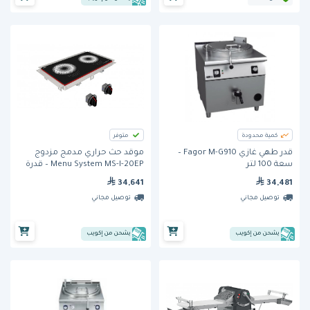
كمية محدودة
متوفر
قدر طهي غازي Fagor M-G910 –
موقد حث حراري مدمج مزدوج
سعة 100 لتر
Menu System MS-I-20EP – قدرة
12,000 واط
34,641
34,481
توصيل مجاني
توصيل مجاني
يشحن من إكويب
يشحن من إكويب