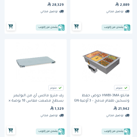
28,329
2,889
توصيل مجاني
توصيل مجاني
يشحن من إكويب
يشحن من إكويب
متوفر
متوفر
هاتكو HWBI-3MA حوض حفظ
رف مترو ماكس آي من البوليمر
وتسخين طعام مدمج – 3 أوعية GN
بسطح مصمت مقاس 18 بوصة ×
كاملة الحجم
36 بوصة (MX1836F) من مترو
1,329
21,942
توصيل مجاني
توصيل مجاني
يشحن من إكويب
يشحن من إكويب