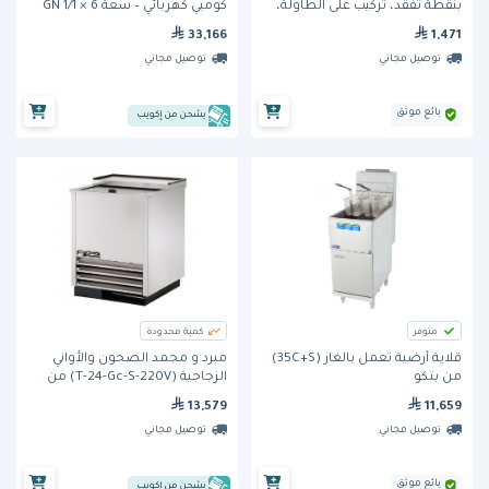
بنقطة تفقد، تركيب على الطاولة،
كومبي كهربائي – سعة 6 × GN 1/1
فوهة مصبوبة
33,166
1,471
توصيل مجاني
توصيل مجاني
بائع موثق
يشحن من إكويب
متوفر
كمية محدودة
قلاية أرضية تعمل بالغاز (35C+S)
مبرد و مجمد الصحون والأواني
من بتكو
الزجاجية (T-24-Gc-S-220V) من
ترو
13,579
11,659
توصيل مجاني
توصيل مجاني
بائع موثق
يشحن من إكويب