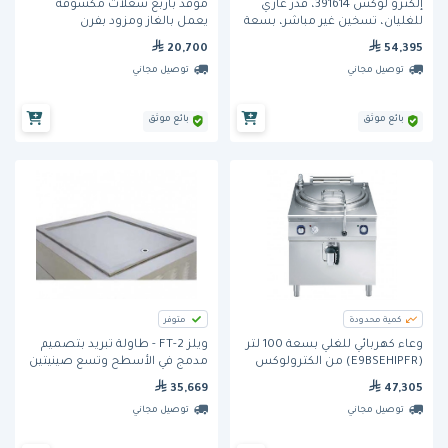
إلكترو لوكس 391614، قدر غازي
موقد بأربع شعلات مكشوفة
للغليان، تسخين غير مباشر، بسعة
يعمل بالغاز ومزود بفرن
150 لتر
بالمواصفات القياسية (S24E فئة
20,700
54,395
S) من ساوثبند
توصيل مجاني
توصيل مجاني
بائع موثق
بائع موثق
كمية محدودة
متوفر
وعاء كهربائي للغلي بسعة 100 لتر
ويلز FT-2 - طاولة تبريد بتصميم
(E9BSEHIPFR) من الكترولوكس
مدمج في الأسطح وتسع صينيتين
35,669
47,305
توصيل مجاني
توصيل مجاني