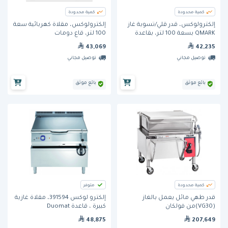
كمية محدودة
كمية محدودة
إلكترولوكس، قدر قلي/تسوية غاز
إلكترولوكس، مقلاة كهربائية سعة
QMARK بسعة 100 لتر، بقاعدة
100 لتر، قاع دومات
Duomat.
43,069
42,235
توصيل مجاني
توصيل مجاني
بائع موثق
بائع موثق
كمية محدودة
متوفر
قدر طهي مائل يعمل بالغاز
إلكترو لوكس 391594، مقلاة غازية
(VG30)من فولكان
كبيرة ، قاعدة Duomat
48,875
207,649