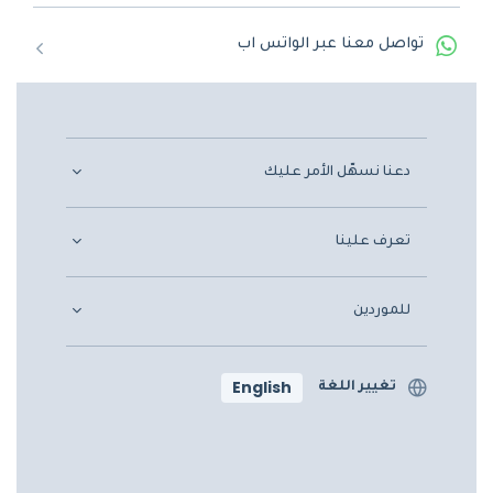
تواصل معنا عبر الواتس اب
دعنا نسهّل الأمر عليك
تعرف علينا
للموردين
English
تغيير اللغة