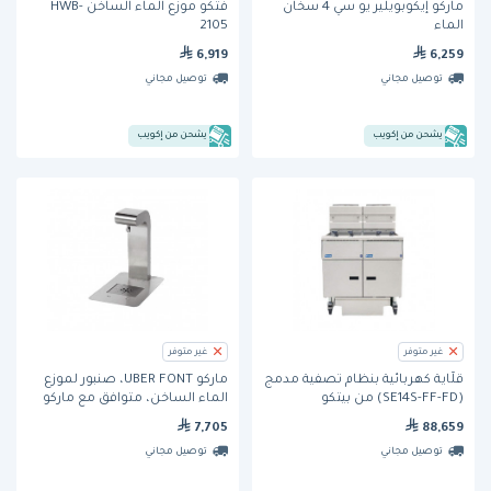
ماركو إيكوبويلير يو سي 4 سخان
فتكو موزع الماء الساخن HWB-
الماء
2105
6,919
6,259
توصيل مجاني
توصيل مجاني
يشحن من إكويب
يشحن من إكويب
غير متوفر
غير متوفر
قلَّاية كهربائية بنظام تصفية مدمج
ماركو UBER FONT، صنبور لموزّع
(SE14S-FF-FD) من بيتكو
الماء الساخن، متوافق مع ماركو
Ecosmart UC45
7,705
88,659
توصيل مجاني
توصيل مجاني