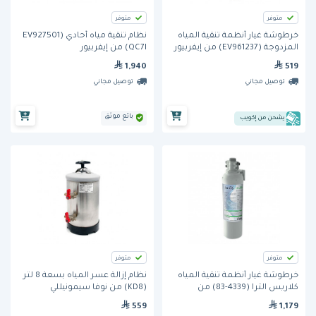
متوفر
متوفر
خرطوشة غيار أنظمة تنقية المياه
نظام تنقية مياه أحادي (EV927501
المزدوجة (EV961237) من إيفربيور
QC7I) من إيفربيور
1,940
519
توصيل مجاني
توصيل مجاني
بائع موثق
يشحن من إكويب
متوفر
متوفر
خرطوشة غيار أنظمة تنقية المياه
نظام إزالة عسر المياه بسعة 8 لتر
كلاريس الترا (4339-83) من
(KD8) من نوفا سيمونيللي
إيفربيور
559
1,179