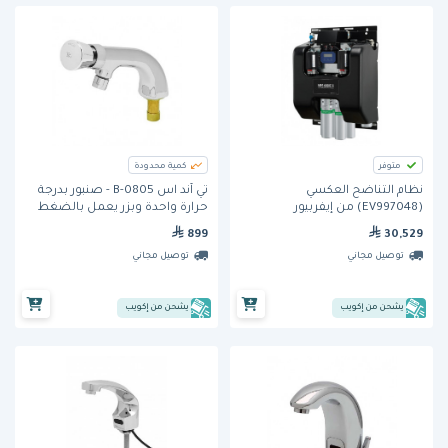
متوفر
كمية محدودة
نظام التناضح العكسي
تي آند اس B-0805 - صنبور بدرجة
(EV997048) من إيفربيور
حرارة واحدة وبزر يعمل بالضغط
899
30,529
توصيل مجاني
توصيل مجاني
يشحن من إكويب
يشحن من إكويب