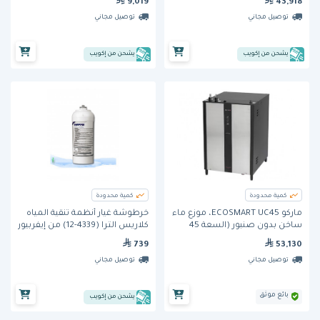
9,019
43,918
توصيل مجاني
توصيل مجاني
يشحن من إكويب
يشحن من إكويب
كمية محدودة
كمية محدودة
ماركو ECOSMART UC45، موزّع ماء
خرطوشة غيار أنظمة تنقية المياه
ساخن بدون صنبور (السعة 45
كلاريس الترا (4339-12) من إيفربيور
لترًا)
739
53,130
توصيل مجاني
توصيل مجاني
بائع موثق
يشحن من إكويب