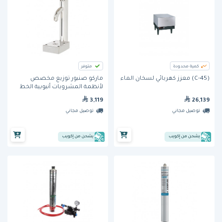
كمية محدودة
متوفر
(C-45) معزز كهربائي لسخان الماء
ماركو صنبور توزيع مخصص
لأنظمة المشروبات أنبوبية الخط
للغلايات التي توضع تحت الأسطح
3,119
26,139
1000585
توصيل مجاني
توصيل مجاني
يشحن من إكويب
يشحن من إكويب