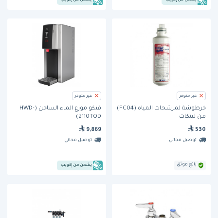
غير متوفر
غير متوفر
خرطوشة لمرشحات المياه (FC04)
فتكو موزع الماء الساخن (HWD-
من لينكات
2110TOD)
9,869
530
توصيل مجاني
توصيل مجاني
بائع موثق
يشحن من إكويب