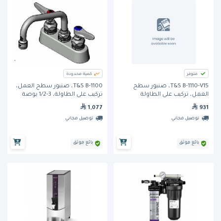
متوفر
كمية محدودة
T&S B-1110-V15، صنبور سطح
T&S B-1100، صنبور سطح العمل،
العمل، تركيب على الطاولة
تركيب على الطاولة، 3-1/2 بوصة
1,077
931
توصيل مجاني
توصيل مجاني
بائع موثق
بائع موثق