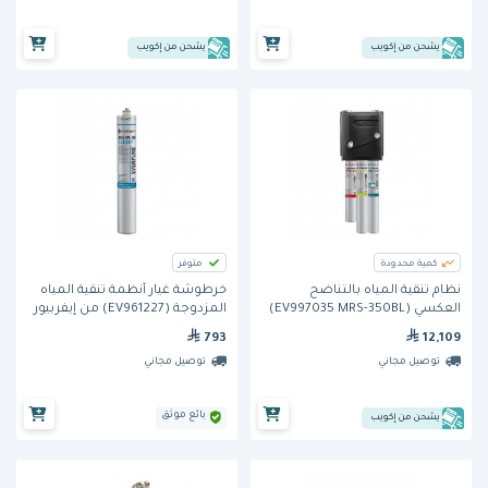
يشحن من إكويب
يشحن من إكويب
كمية محدودة
متوفر
نظام تنقية المياه بالتناضح
خرطوشة غيار أنظمة تنقية المياه
العكسي (EV997035 MRS-350BL)
المزدوجة (EV961227) من إيفربيور
من إيفر بيور
793
12,109
توصيل مجاني
توصيل مجاني
بائع موثق
يشحن من إكويب