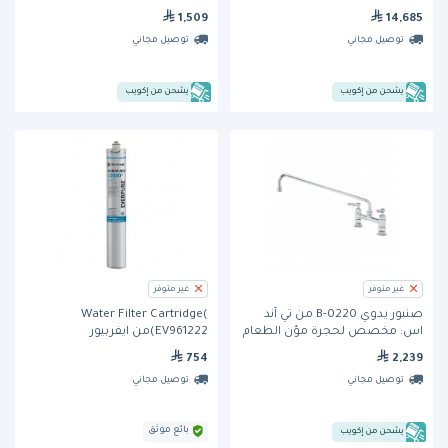
1,509
14,685
توصيل مجاني
توصيل مجاني
يشحن من إكويب
يشحن من إكويب
غير متوفر
غير متوفر
صنبور يدوي B-0220 من تي آند
Water Filter Cartridge(
اس: مخصص لحجرة مؤن الطعام
EV961222)من ايفربيور
754
2,239
توصيل مجاني
توصيل مجاني
بائع موثق
يشحن من إكويب