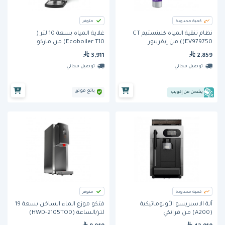
كمية محدودة
متوفر
نظام تنقية المياه كلينستيم CT
غلاية المياه بسعة 10 لتر (
(EV979750) من إيفربيور
Ecoboiler T10) من ماركو
3,911
2,859
توصيل مجاني
توصيل مجاني
بائع موثق
يشحن من إكويب
كمية محدودة
متوفر
آلة الاسبريسو الأوتوماتيكية
فتكو موزع الماء الساخن بسعة 19
(A200) من فرانكي
لتر/الساعة (HWD-2105TOD)