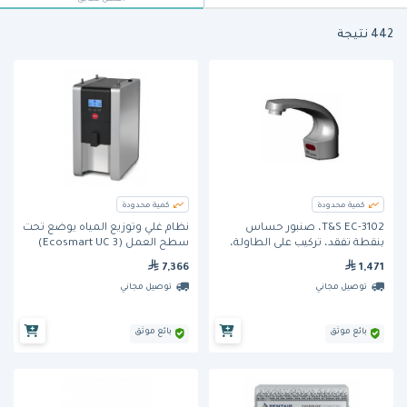
442 نتيجة
كمية محدودة
كمية محدودة
T&S EC-3102، صنبور حساس
نظام غلي وتوزيع المياه يوضع تحت
بنقطة تفقد، تركيب على الطاولة،
سطح العمل (Ecosmart UC 3)
فوهة مصبوبة
من ماركو - 3 لتر
7,366
1,471
توصيل مجاني
توصيل مجاني
بائع موثق
بائع موثق