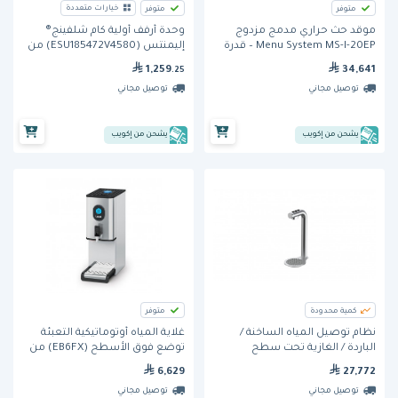
خيارات متعددة
متوفر
متوفر
موقد حث حراري مدمج مزدوج
وحدة أرفف أولية كام شلفينج®
Menu System MS-I-20EP – قدرة
إليمنتس (ESU185472V4580) من
12,000 واط
كامبرو
34,641
1,259
.25
توصيل مجاني
توصيل مجاني
يشحن من إكويب
يشحن من إكويب
كمية محدودة
متوفر
نظام توصيل المياه الساخنة /
غلاية المياه أوتوماتيكية التعبئة
الباردة / الغازية تحت سطح
توضع فوق الأسطح (EB6FX) من
الطاولة FRIIA HCS ( 1000865) من
لينكات – سعة 22 لتر
6,629
27,772
ماركو
توصيل مجاني
توصيل مجاني