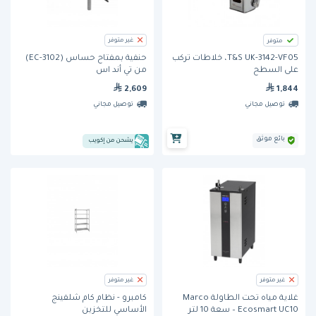
غير متوفر
متوفر
T&S UK-3142-VF05، خلاطات تُركب
حنفية بمفتاح حساس (EC-3102)
على السطح
من تي أند اس
1,844
2,609
توصيل مجاني
توصيل مجاني
بائع موثق
يشحن من إكويب
غير متوفر
غير متوفر
غلاية مياه تحت الطاولة Marco
كامبرو - نظام كام شلفينج
Ecosmart UC10 – سعة 10 لتر
الأساسي للتخزين