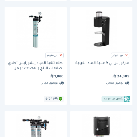
غير متوفر
غير متوفر
ماركو إس بي 9 غلاية الماء الفردية
نظام تنقية المياه إنشورآيس أحادي
لصانعات الثلج (EV932401) من
إيفربيور
1,880
24,309
توصيل مجاني
توصيل مجاني
بائع موثق
يشحن من إكويب