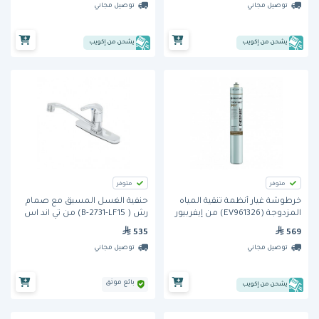
توصيل مجاني
توصيل مجاني
يشحن من إكويب
يشحن من إكويب
متوفر
متوفر
خرطوشة غيار أنظمة تنقية المياه
حنفية الغسل المسبق مع صمام
المزدوجة (EV961326) من إيفربيور
رش ( B-2731-LF15) من تي اند اس
535
569
توصيل مجاني
توصيل مجاني
بائع موثق
يشحن من إكويب