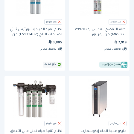
غير متوفر
غير متوفر
نظام التناضح العكسي (EV997027
نظام تنقية المياه إنشورآيس ثنائي
MRS 225) من إيفربيور
لصانعات الثلج (EV932402) من
إيفربيور
3,805
7,919
توصيل مجاني
توصيل مجاني
بائع موثق
يشحن من إكويب
غير متوفر
غير متوفر
ماركو غلاية الماء إيكوسمارت
نظام تنقية مياه ثلاثي عالي التدفق