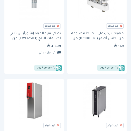
غير متوفر
غير متوفر
حنفيات تركب على الحائط مصنوعة
نظام تنقية المياه إنشورآيس ثلاثي
من نحاس أصفر ( B-1100-LN) من
لصانعات الثلج (EV932503) من
تي اند اس
إيفربيور
4,609
169
توصيل مجاني
يشحن من إكويب
يشحن من إكويب
غير متوفر
غير متوفر