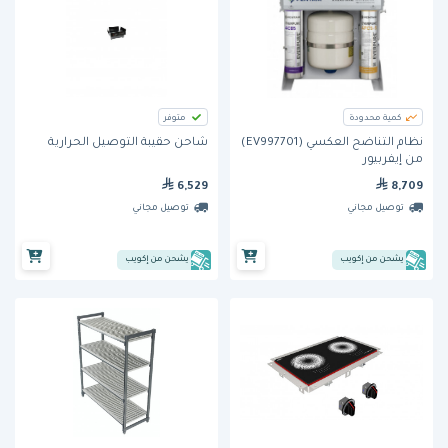
كمية محدودة
متوفر
نظام التناضح العكسي (EV997701)
شاحن حقيبة التوصيل الحرارية
من إيفربيور
6,529
8,709
توصيل مجاني
توصيل مجاني
يشحن من إكويب
يشحن من إكويب