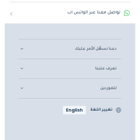
تواصل معنا عبر الواتس اب
دعنا نسهّل الأمر عليك
تعرف علينا
للموردين
English
تغيير اللغة