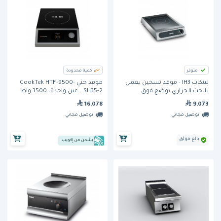
متوفر
كمية محدودة
لينكات IH3 - موقد تسخين يعمل
موقد حثي CookTek HTF-9500-
بالحث الحراري يوضع فوق
SH35-2 – عين واحدة، 3500 واط
الأسطح
16,078
9,073
توصيل مجاني
توصيل مجاني
بائع موثق
يشحن من إكويب