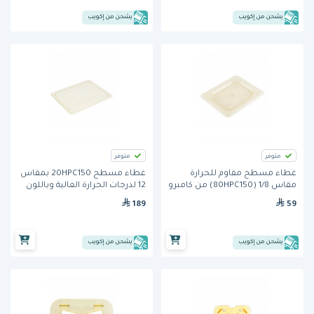
يشحن من إكويب
يشحن من إكويب
متوفر
متوفر
غطاء مسطح مقاوم للحرارة
غطاء مسطح 20HPC150 بمقاس
مقاس 1/8 (80HPC150) من كامبرو
12 لدرجات الحرارة العالية وباللون
الكهرماني من كامبرو
189
59
يشحن من إكويب
يشحن من إكويب