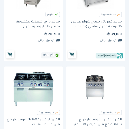
كمية محدودة
متوفر
موقد كهربائي بصاج شواء بعرض
موقد بأربع شعلات مكشوفة
36 بوصة وفرن قياسي (SE36D-
يعمل بالغاز ومزود بفرن
TTT) من ساوثبند
بالمواصفات القياسية (S24E فئة
20,700
39,100
S) من ساوثبند
توصيل مجاني
توصيل مجاني
بائع موثق
يشحن من إكويب
كمية محدودة
كمية محدودة
إلكترولوكس، موقد غاز بأربع
إلكترو لوكس 371407، موقد غاز مع
شعلات مع فرن، عرض 800 مم.
فرن غاز، 6 شعلات