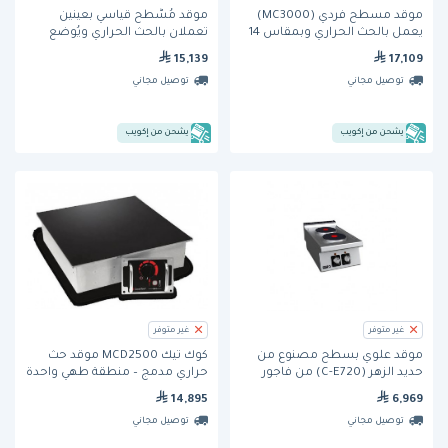
موقد مسطح فردي (MC3000)
موقد مُسَّطح قياسي بعينين
يعمل بالحث الحراري وبمقاس 14
تعملان بالحث الحراري ويُوضع
بوصة ويُوضع فوق السطح من
فوق السطح (MC3502S) من
15,139
17,109
كوكتيك
كوكتيك
توصيل مجاني
توصيل مجاني
يشحن من إكويب
يشحن من إكويب
غير متوفر
غير متوفر
موقد علوي بسطح مصنوع من
كوك تيك MCD2500 موقد حث
حديد الزهر (C-E720) من فاجور
حراري مدمج – منطقة طهي واحدة
14,895
6,969
توصيل مجاني
توصيل مجاني