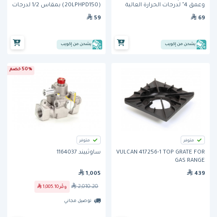
وعمق 4" لدرجات الحرارة العالية
(20LPHPD150) بمقاس 1/2 لدرجات
باللون الكهرماني من كامبرو
الحرارة العالية وباللون الكهرماني
59
69
من كامبرو
يشحن من إكويب
يشحن من إكويب
50% خصم
متوفر
متوفر
VULCAN 417256-1 TOP GRATE FOR
ساوثبيند 1164037
GAS RANGE
1,005
439
2,010.20
وفّر
1,005.10
توصيل مجاني