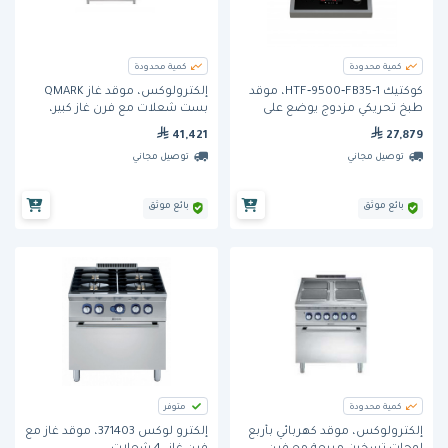
كمية محدودة
كمية محدودة
كوكتيك HTF‐9500‐FB35‐1، موقد
إلكترولوكس، موقد غاز QMARK
طبخ تحريكي مزدوج يوضع على
بست شعلات مع فرن غاز كبير،
سطح الطاولة
عرض 1200 مم.
41,421
27,879
توصيل مجاني
توصيل مجاني
بائع موثق
بائع موثق
كمية محدودة
متوفر
إلكترولوكس، موقد كهربائي بأربع
إلكترو لوكس 371403، موقد غاز مع