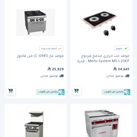
متوفر
كمية محدودة
موقد حث حراري مدمج مزدوج
موقد غاز (C-G941) من فاجور
Menu System MS-I-20EP – قدرة
12,000 واط
25,929
34,641
توصيل مجاني
توصيل مجاني
يشحن من إكويب
يشحن من إكويب