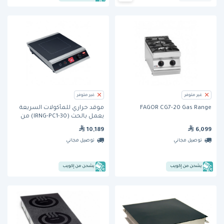
غير متوفر
غير متوفر
FAGOR CG7-20 Gas Range
موقد حراري للمأكولات السريعة
يعمل بالحث (IRNG-PC1-30) من
هاتكو
10,189
6,099
توصيل مجاني
توصيل مجاني
يشحن من إكويب
يشحن من إكويب