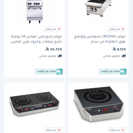
غير متوفر
غير متوفر
موقد (802HA) بشعلتين ويُوضع
موقد إندورانس مقاس 24 بوصة
فوق الطاولة من ستار
بأربع شعلات ومزود بفرن قياسي
(24S-4B) من فولكان
40,759
8,159
توصيل مجاني
توصيل مجاني
يشحن من إكويب
يشحن من إكويب
غير متوفر
غير متوفر