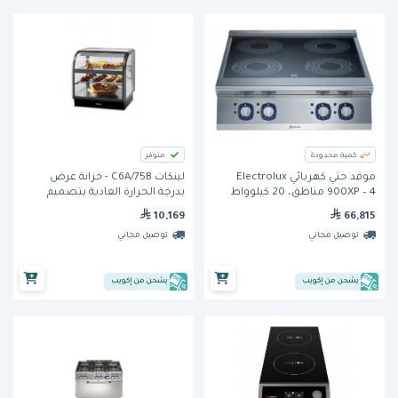
كمية محدودة
متوفر
موقد حثي كهربائي Electrolux
لينكات C6A/75B - خزانة عرض
900XP – 4 مناطق، 20 كيلوواط
بدرجة الحرارة العادية بتصميم
منحني من الجهة الأمامية وبفتحة
10,169
66,815
تقديم من الجهة الخلفية
توصيل مجاني
توصيل مجاني
يشحن من إكويب
يشحن من إكويب