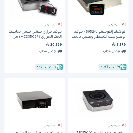
غير متوفر
غير متوفر
كوكتيك إنكوجنيتو B652-U - موقد
موقد حراري بعينين يعمل بخاصية
يوضع تحت الأسطح ويعمل بالحث
الحث الحراري (MCD3502F) من
الحراري
كوكتيك
20,629
6,579
توصيل مجاني
توصيل مجاني
يشحن من إكويب
يشحن من إكويب
غير متوفر
غير متوفر