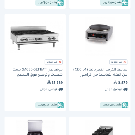
يشحن من إكويب
يشحن من إكويب
غير متوفر
غير متوفر
صانعة الكريب الكهربائية (CECIL4)
موقد غاز (MG36-SEFBAT) بست
من الفئة القياسية من كرامبوز
شعلات ويُوضع فوق السطح
بمقاس 36 بوصة من فولكان
15,289
3,879
توصيل مجاني
توصيل مجاني
يشحن من إكويب
يشحن من إكويب