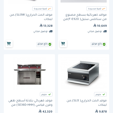
كمية محدودة
كمية محدودة
مواقد كهربائية بسطح مصنوع
موقد الحث الحراري( SLI3W)،من
من ستانلس ستيل( F-E920)من
لينكات
فاجور
13,328
10,649
توصيل مجاني
توصيل مجاني
بائع موثق
بائع موثق
متوفر
متوفر
موقد الحث الحراري( SLI3)،من
موقد كهربائي بثلاثة أسطح طهي
لينكات
وفرن قياسي (SE36D-HHH) من
ساوثبند
42,320
9,878