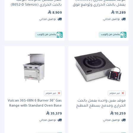
موقد مسطح تجاري (MC3500)
جهاز تسخين مأكولات البوفيه
يعمل بالحث الحراري ويُوضع فوق
بالحث الحراري (B652-D Silenzo)
السطح من كوكتيك
من كوك تِك
8,909
11,289
توصيل مجاني
توصيل مجاني
يشحن من إكويب
يشحن من إكويب
غير متوفر
غير متوفر
موقد بعين واحدة يعمل بالحث
Vulcan 36S-6BN 6 Burner 36" Gas
الحراري ومدمج بسطح المطبخ
Range with Standard Oven Base
(MCD3000) من كوكتيك
35,379
10,259
توصيل مجاني
توصيل مجاني