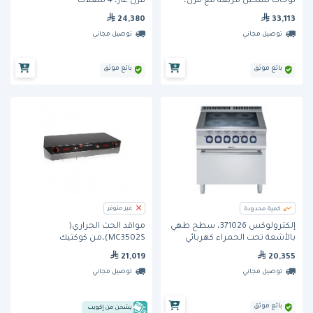
لوحات تسخين مربعة مع فرن،
فرن غاز، 4 شعلات
عرض 800 مم.
24,380
33,113
توصيل مجاني
توصيل مجاني
بائع موثق
بائع موثق
غير متوفر
كمية محدودة
إلكترولوكس 371026، سطح طهي
مواقد الحث الحراري(
بالأشعة تحت الحمراء كهربائي
MC3502S)،من كوكتيك
واحد فوق فرن كهربائي، عرض
20,355
21,019
800 مم
توصيل مجاني
توصيل مجاني
بائع موثق
يشحن من إكويب