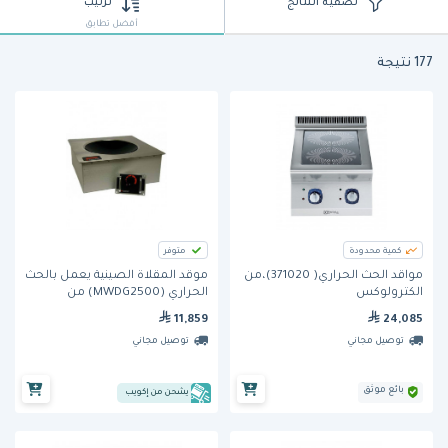
تصفية النتائج
ترتيب
أفضل تطابق
177 نتيجة
كمية محدودة
متوفر
مواقد الحث الحراري( 371020)،من
موقد المقلاة الصينية يعمل بالحث
الكترولوكس
الحراري (MWDG2500) من
كوكتيك
11,859
24,085
توصيل مجاني
توصيل مجاني
بائع موثق
يشحن من إكويب