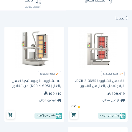
تصفية النتائج
ترتيب
أفضل تطابق
3 نتيجة
كمية محدودة
كمية محدودة
آلة عمل الشاورما DCR-2-GD5R،
آلة الشاورما الأوتوماتيكية تعمل
آلية وتعمل بالغاز من ألقادور
بالغاز (DCR-4-GD5L) من ألقادور -
الجهاز مثبت على الجهة اليسرى
109,419
109,419
توصيل مجاني
توصيل مجاني
(1)
5
يشحن من إكويب
يشحن من إكويب