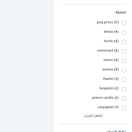
الماركة
puq press
(5)
bmax
(4)
fortic
(4)
somerset
(4)
steno
(4)
zumex
(4)
flamic
(3)
bogazici
(2)
prince castle
(2)
carpigiani
(1)
أظهر المزيد