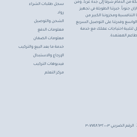
ة من الدمام شرقاً إلى جدة غرباً، ومن
سجل طلبات الشراء
ان جنوباً. خبرتنا الطويلة في تجهيز
رواد
التنافسية ومخزوننا الكبير من
الشحن والتوصيل
لواسع وقدرتنا على التوصيل السريع
مثل لتلبية احتياجات عملك مع خدمة
معلومات الدفع
اعم المعتمدة.
معلومات الضمان
خدمة ما بعد البيع والتركيب
الإرجاع والاستبدال
فيديوهات التركيب
مركز التعلم
الرقم الضريبي ٣٠٠٧٧٤٨٦٣٢٠٠٠٠٣