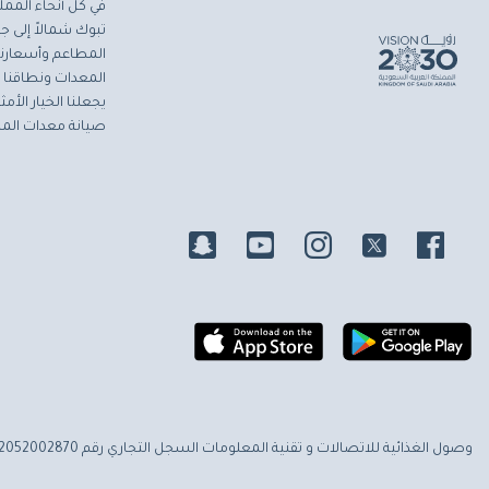
في كل أنحاء المملك
تبوك شمالاً إلى جاز
المطاعم وأسعارنا 
المعدات ونطاقنا ا
يجعلنا الخيار الأ
صيانة معدات المط
وصول الغذائية للاتصالات و تقنية المعلومات
السجل التجاري رقم 2052002870