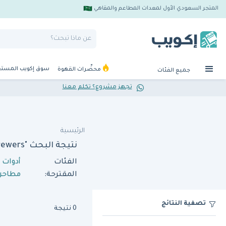
المتجر السعودي الأول لمعدات المطاعم والمقاهي
سوق إكويب المست
محضِّرات القهوة
جميع الفئات
تجهز مشروع؟ تكلم معنا
الرئيسية
نتيجة البحث "aldiwan nd1002a brewers"
الفئات
أدوات 
المقترحة:
مطاحن 
تصفية النتائج
0 نتيجة