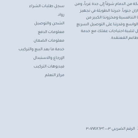
ة من الدمام شرقاً إلى جدة غرباً، ومن
سجل طلبات الشراء
ان جنوباً. خبرتنا الطويلة في تجهيز
رواد
التنافسية ومخزوننا الكبير من
الشحن والتوصيل
لواسع وقدرتنا على التوصيل السريع
مثل لتلبية احتياجات عملك مع خدمة
معلومات الدفع
اعم المعتمدة.
معلومات الضمان
خدمة ما بعد البيع والتركيب
الإرجاع والاستبدال
فيديوهات التركيب
مركز التعلم
الرقم الضريبي ٣٠٠٧٧٤٨٦٣٢٠٠٠٠٣