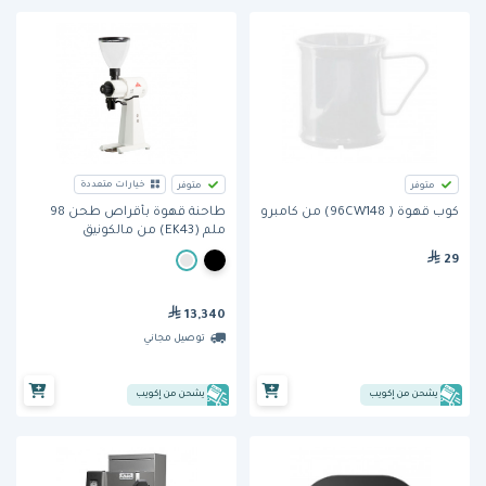
خيارات متعددة
متوفر
متوفر
كوب قهوة ( 96CW148) من كامبرو
طاحنة قهوة بأقراص طحن 98
ملم (EK43) من مالكونيق
29
13,340
توصيل مجاني
يشحن من إكويب
يشحن من إكويب