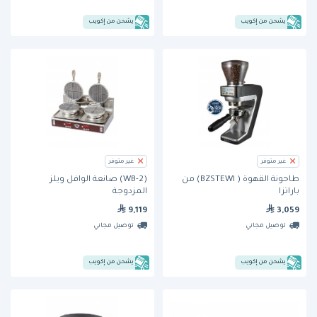
يشحن من إكويب
يشحن من إكويب
غير متوفر
غير متوفر
طاحونة القهوة ( BZSTEWI) من
(WB-2) صانعة الوافل ويلز
باراتزا
المزدوجة
9,119
3,059
توصيل مجاني
توصيل مجاني
يشحن من إكويب
يشحن من إكويب