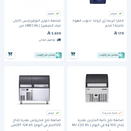
متوفر
متوفر
لافازا كريما إي أروما -حبوب قهوة
صانعة حلوى البوفِرتجِس (البان
كاملة 1 كجم
كيك الصغير) (WECIAL) من
كرامبوز
5,609
179
توصيل مجاني
يشحن من إكويب
يشحن من إكويب
كمية محدودة
متوفر
صانعة ثلج ذاتية التخزين بقدرة
صانعة ثلج مجروش بقدرة إنتاج
إنتاج 100 kg في اليوم ( NU 220 AS
120كجم في اليوم( EF 124 AS)من
OX) من سكوتسمان
سكوتسمان