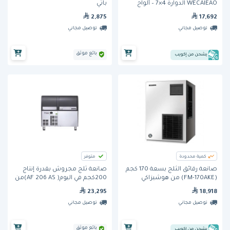
WECAIEAO الدوارة 4×7 – ألواح
باتي
مزدوجة من الحديد الزهر، 1800
2,875
17,692
واط
توصيل مجاني
توصيل مجاني
بائع موثق
يشحن من إكويب
كمية محدودة
متوفر
صانعة رقائق الثلج بسعة 170 كجم
صانعة ثلج مجروش بقدرة إنتاج
(FM-170AKE) من هوشيزاكي
200كجم في اليوم( AF 206 AS)من
سكوتسمان
23,295
18,918
توصيل مجاني
توصيل مجاني
بائع موثق
يشحن من إكويب