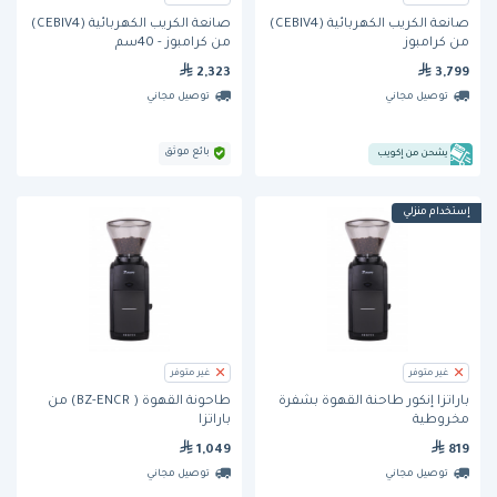
صانعة الكريب الكهربائية (CEBIV4)
صانعة الكريب الكهربائية (CEBIV4)
من كرامبوز
من كرامبوز - 40سم
2,323
3,799
توصيل مجاني
توصيل مجاني
بائع موثق
يشحن من إكويب
إستخدام منزلي
غير متوفر
غير متوفر
باراتزا إنكور طاحنة القهوة بشفرة
طاحونة القهوة ( BZ-ENCR) من
مخروطية
باراتزا
1,049
819
توصيل مجاني
توصيل مجاني