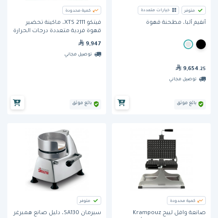
خيارات متعددة
متوفر
كمية محدودة
فيتكو 2111 XTS، ماكينة تحضير
أنفيم ألبا، مطحنة قهوة
قهوة فردية متعددة درجات الحرارة
9,947
توصيل مجاني
9,654
.25
توصيل مجاني
بائع موثق
بائع موثق
كمية محدودة
متوفر
صانعة وافل لييج Krampouz
سيرمان SA130، دليل صانع همبرغر