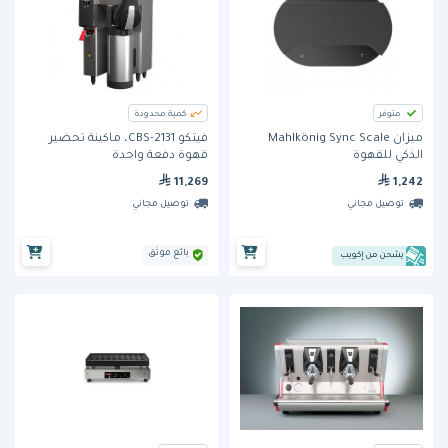
متوفر
كمية محدودة
ميزان Mahlkönig Sync Scale
فيتكو CBS-2131، ماكينة تحضير
الذكي للقهوة
قهوة دفعة واحدة
11,269
1,242
توصيل مجاني
توصيل مجاني
بائع موثق
يشحن من إكويب