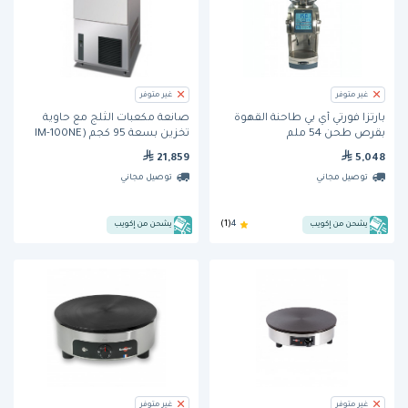
غير متوفر
غير متوفر
بارتزا فورتي أي بي طاحنة القهوة
صانعة مكعبات الثلج مع حاوية
بقرص طحن 54 ملم
تخزين بسعة 95 كجم (IM-100NE
G60) من هوشيزاكي
21,859
5,048
توصيل مجاني
توصيل مجاني
يشحن من إكويب
4
(1)
يشحن من إكويب
غير متوفر
غير متوفر