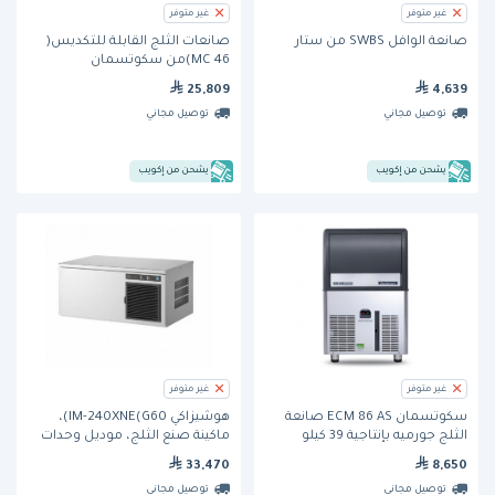
غير متوفر
غير متوفر
صانعة الوافل SWBS من ستار
صانعات الثلج القابلة للتكديس(
MC 46)من سكوتسمان
25,809
4,639
توصيل مجاني
توصيل مجاني
يشحن من إكويب
يشحن من إكويب
غير متوفر
غير متوفر
سكوتسمان ECM 86 AS صانعة
هوشيزاكي IM-240XNE(G60)،
الثلج جورميه بإنتاجية 39 كيلو
ماكينة صنع الثلج، موديل وحدات
قابلة للتكديس، بقدرة إنتاج 240
33,470
8,650
كجم/يوم.
توصيل مجاني
توصيل مجاني