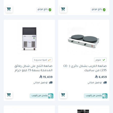
بائع موثق
بائع موثق
متوفر
كمية محدودة
صانعة الكريب بشكل دائري ( CE-
صانعة الثلج على شكل رقائق
235) من ساميك
المدمجة بسعة 73 كيلو جرام
(AF80AS) من سكوتسمان
15,439
6,459
توصيل مجاني
توصيل مجاني
يشحن من إكويب
يشحن من إكويب