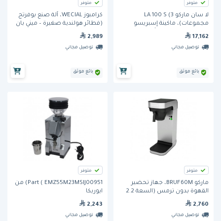
متوفر
متوفر
لا سان ماركو LA 100 S (3
كرامبوز WECIAL، آلة صنع بوفرتج
مجموعات)، ماكينة إسبريسو
(فطائر هولندية صغيرة – ميني بان
تجارية تقليدية، شبه أوتوماتيكية،
كيك)
2,989
17,162
مزودة برؤوس تحضير مقاس 58
توصيل مجاني
توصيل مجاني
مم، وغلاية بسعة 19
بائع موثق
بائع موثق
متوفر
متوفر
ماركو BRUF60M، جهاز تحضير
Part ( EMZ55M23MSIJ00951) من
القهوة بدون ترمس (السعة 2.2
ايوريكا
لتر)
2,243
2,760
توصيل مجاني
توصيل مجاني