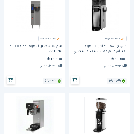
كمية محدودة
كمية محدودة
ديتينج 807 – طاحونة قهوة
ماكينة تحضير القهوة Fetco CBS-
احترافية دقيقة للاستخدام التجاري
2241 NG
13,800
13,800
توصيل مجاني
توصيل مجاني
بائع موثق
بائع موثق