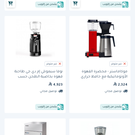
يشحن من إكويب
يشحن من إكويب
غير متوفر
غير متوفر
موكاماستر - محضّرة القهوة
نوفا سيمونلي إم دي جي طاحنة
الأوتوماتيكية مع حافظ حراري
قهوة بخاصية الطحن حسب
الطلب
4,923
2,324
توصيل مجاني
توصيل مجاني
يشحن من إكويب
يشحن من إكويب