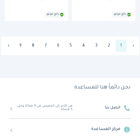
بائع موثق
بائع موثق
›
9
8
7
6
5
4
3
2
1
‹
نحن دائماً هنا للمساعدة
من الأحد إلى الخميس من 9 صباحًا وحتى
اتصل بنا
5 مساءً
مركز المساعدة