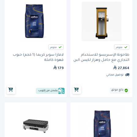
متوفر
متوفر
طاحونة الإسبريسو للاستخدام
لافازا سوبر كريما (1 كجم) حبوب
التجاري مع حامل وهزاز لكيس البن
قهوة كاملة
(KR1403) من ديتنغ
179
27,864
توصيل مجاني
بائع موثق
يشحن من إكويب