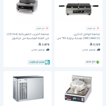
غير متوفر
غير متوفر
صانعة الوافل الدائري
صانعة الكريب الكهربائية (CECIL4)
(WECAVACO) بفتحة بزاوية 90° من
من الفئة القياسية من كرامبوز
كرامبوز
3,879
5,129
توصيل مجاني
توصيل مجاني
بائع موثق
يشحن من إكويب