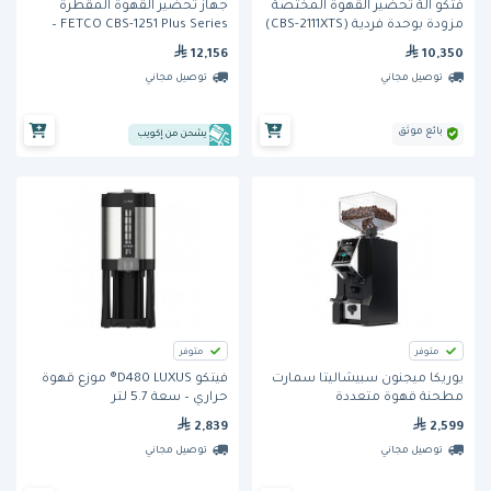
فتكو آلة تحضير القهوة المختصة
جهاز تحضير القهوة المقطرة
مزودة بوحدة فردية (CBS-2111XTS)
FETCO CBS-1251 Plus Series –
خزان 22.3 لتر، إنتاج 240 كوب/
12,156
10,350
ساعة
توصيل مجاني
توصيل مجاني
بائع موثق
يشحن من إكويب
متوفر
متوفر
يوريكا ميجنون سبيشاليتا سمارت
فيتكو D480 LUXUS® موزع قهوة
مطحنة قهوة متعددة
حراري – سعة 5.7 لتر
الاستخدامات – شفرات 55 مم
2,839
2,599
توصيل مجاني
توصيل مجاني