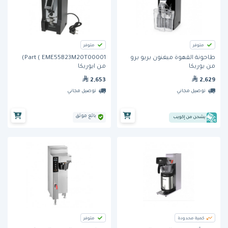
متوفر
متوفر
طاحونة القهوة ميغنون بريو برو
Part ( EME55B23M20T00001)
من يوريكا
من ايوريكا
2,653
2,629
توصيل مجاني
توصيل مجاني
بائع موثق
يشحن من إكويب
كمية محدودة
متوفر