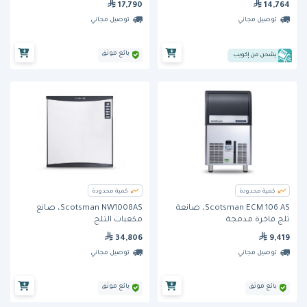
17,790
14,764
توصيل مجاني
توصيل مجاني
بائع موثق
يشحن من إكويب
كمية محدودة
كمية محدودة
Scotsman ECM 106 AS، صانعة
Scotsman NW1008AS، صانع
ثلج فاخرة مدمجة
مكعبات الثلج
34,806
9,419
توصيل مجاني
توصيل مجاني
بائع موثق
بائع موثق