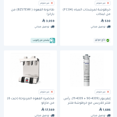
غير متوفر
غير متوفر
خرطوشة لمرشحات المياه (FC04)
طاحونة القهوة ( BZSTEWI) من
من لينكات
باراتزا
3,059
530
توصيل مجاني
توصيل مجاني
بائع موثق
يشحن من إكويب
غير متوفر
غير متوفر
إيفربيور (4339-90 + 4339-11)، رأس
محضرة القهوة المزدوجة (جيت 6)
فلتر كلاريس مع خرطوشة فلتر
من ماركو
كلاريس متوسطة
17,569
1,686
توصيل مجاني
توصيل مجاني