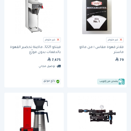
غير متوفر
غير متوفر
فلاتر قهوة مقاس ١ من ماكو
فيتكو 1221، ماكينة تحضير القهوة
ماستر
بالدفعات بدون موزّع
7,475
79
توصيل مجاني
بائع موثق
يشحن من إكويب