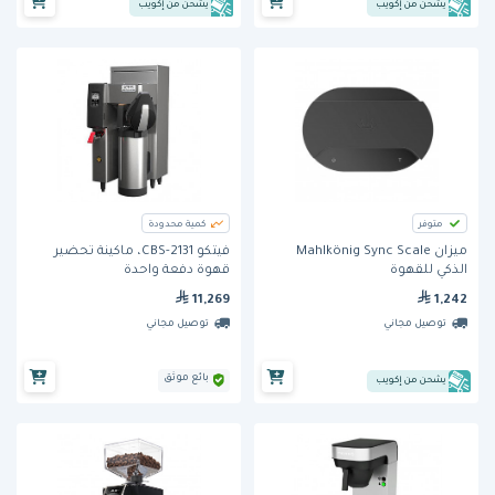
يشحن من إكويب
يشحن من إكويب
متوفر
كمية محدودة
ميزان Mahlkönig Sync Scale
فيتكو CBS-2131، ماكينة تحضير
الذكي للقهوة
قهوة دفعة واحدة
11,269
1,242
توصيل مجاني
توصيل مجاني
بائع موثق
يشحن من إكويب