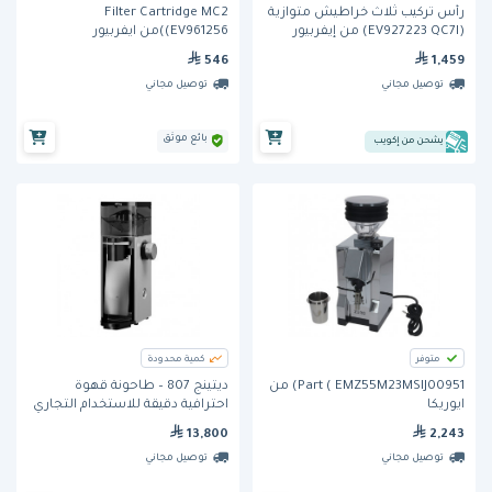
رأس تركيب ثلاث خراطيش متوازية
Filter Cartridge MC2
(EV927223 QC7I) من إيفربيور
(EV961256)من ايفربيور
546
1,459
توصيل مجاني
توصيل مجاني
بائع موثق
يشحن من إكويب
متوفر
كمية محدودة
Part ( EMZ55M23MSIJ00951) من
ديتينج 807 – طاحونة قهوة
ايوريكا
احترافية دقيقة للاستخدام التجاري
13,800
2,243
توصيل مجاني
توصيل مجاني