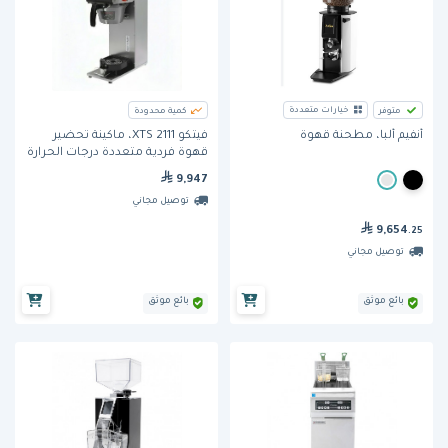
خيارات متعددة
متوفر
كمية محدودة
فيتكو 2111 XTS، ماكينة تحضير
أنفيم ألبا، مطحنة قهوة
قهوة فردية متعددة درجات الحرارة
9,947
توصيل مجاني
9,654
.25
توصيل مجاني
بائع موثق
بائع موثق