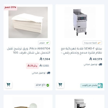
20% خصم
كمية محدودة
متوفر
بيتكو SE14D-F قلاية كهربائية مع
Pitco A6667104، ورق ترشيح ثقيل
نظام فلترة مدمج وتحكم رقمي –
التحمل على شكل ظرف، 100
سعة 23 لتر
قطعة لكل صندوق، 10 × 20.5
1,104
40,179
بوصة
توصيل مجاني
1,380
وفّر
276
توصيل مجاني
بائع موثق
يشحن من إكويب