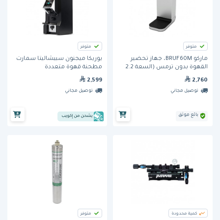
متوفر
متوفر
ماركو BRUF60M، جهاز تحضير
يوريكا ميجنون سبيشاليتا سمارت
القهوة بدون ترمس (السعة 2.2
مطحنة قهوة متعددة
لتر)
الاستخدامات – شفرات 55 مم
2,599
2,760
توصيل مجاني
توصيل مجاني
بائع موثق
يشحن من إكويب
كمية محدودة
متوفر