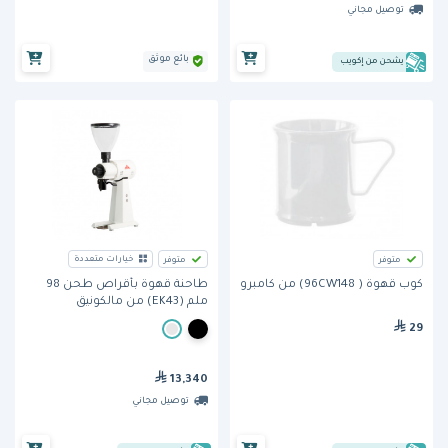
توصيل مجاني
بائع موثق
يشحن من إكويب
خيارات متعددة
متوفر
متوفر
كوب قهوة ( 96CW148) من كامبرو
طاحنة قهوة بأقراص طحن 98
ملم (EK43) من مالكونيق
29
13,340
توصيل مجاني