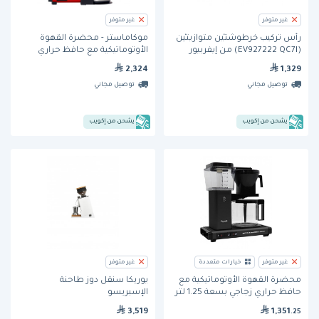
غير متوفر
غير متوفر
رأس تركيب خرطوشتَيْن متوازيتَيْن
موكاماستر - محضّرة القهوة
(EV927222 QC7I) من إيفربيور
الأوتوماتيكية مع حافظ حراري
2,324
1,329
توصيل مجاني
توصيل مجاني
يشحن من إكويب
يشحن من إكويب
غير متوفر
خيارات متعددة
غير متوفر
محضّرة القهوة الأوتوماتيكية مع
يوريكا سنقل دوز طاحنة
حافظ حراري زجاجي بسعة 1.25 لتر
الإسبريسو
(KB) من موكا ماستر
3,519
1,351
.25