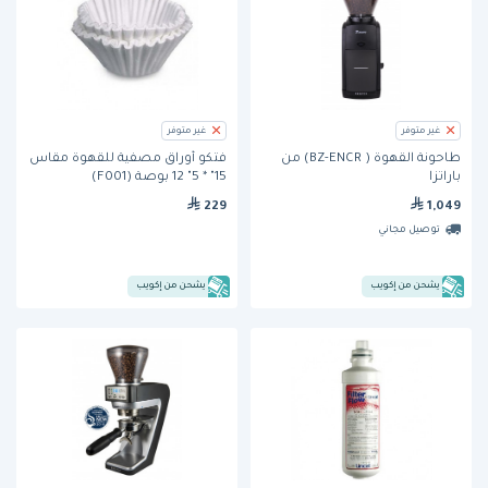
غير متوفر
غير متوفر
طاحونة القهوة ( BZ-ENCR) من
فتكو أوراق مصفية للقهوة مقاس
باراتزا
15" * 5" 12 بوصة (F001)
229
1,049
توصيل مجاني
يشحن من إكويب
يشحن من إكويب