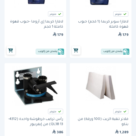
متوفر
متوفر
لافازا سوبر كريما (1 كجم) حبوب
لافازا كريما إي أروما -حبوب قهوة
قهوة كاملة
كاملة 1 كجم
179
179
يشحن من إكويب
يشحن من إكويب
متوفر
متوفر
فلاتر تنقية الزيت (100 ورقة) من
رأس تركيب خرطوشة واحدة (4312-
بتكو
13 QL3B) من إيفربيور
386
1,289