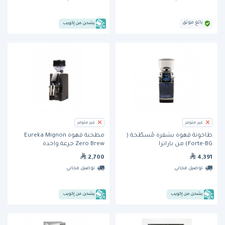
بائع موثق
يشحن من إكويب
غير متوفر
غير متوفر
طاحونة قهوة بشفرة مُسطّحة (
مطحنة قهوة Eureka Mignon
Forte-BG) من باراتزا
Zero Brew جرعة واحدة
2,700
4,391
توصيل مجاني
توصيل مجاني
يشحن من إكويب
يشحن من إكويب