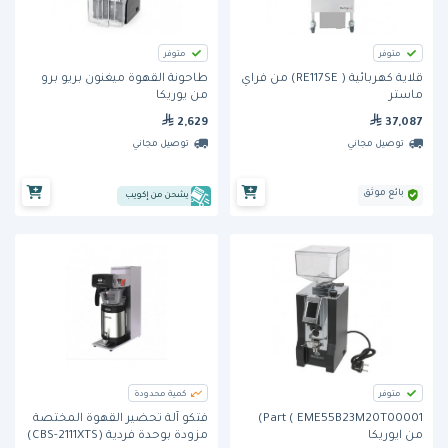
متوفر
متوفر
قلاية كهربائية ( RE117SE) من فراي
طاحونة القهوة ميغنون بريو برو
ماستر
من يوريكا
2,629
37,087
توصيل مجاني
توصيل مجاني
بائع موثق
يشحن من إكويب
متوفر
كمية محدودة
Part ( EME55B23M20T00001)
فتكو آلة تحضير القهوة المختصة
من ايوريكا
مزودة بوحدة فردية (CBS-2111XTS)