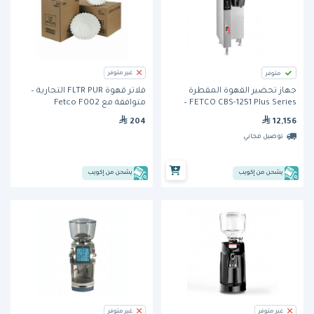
غير متوفر
متوفر
جهاز تحضير القهوة المقطرة
فلاتر قهوة FLTR PUR التجارية –
FETCO CBS-1251 Plus Series –
متوافقة مع Fetco F002
خزان 22.3 لتر، إنتاج 240 كوب/
12,156
204
ساعة
توصيل مجاني
يشحن من إكويب
يشحن من إكويب
غير متوفر
غير متوفر