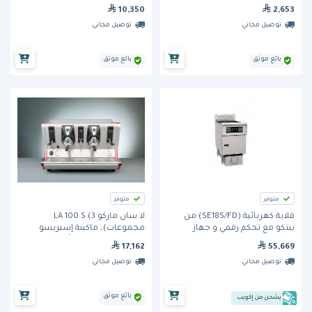
10,350
2,653
توصيل مجاني
توصيل مجاني
بائع موثق
بائع موثق
متوفر
متوفر
قلاية كهربائية (SE18S/FD) من
لا سان ماركو LA 100 S (3
بيتكو مع تحكم رقمي و جهاز
مجموعات)، ماكينة إسبريسو
تنظيف الزيت
تجارية تقليدية، شبه أوتوماتيكية،
17,162
55,669
مزودة برؤوس تحضير مقاس 58
توصيل مجاني
توصيل مجاني
مم، وغلاية بسعة 19
بائع موثق
يشحن من إكويب