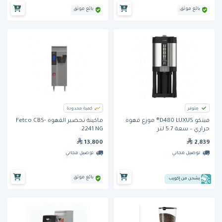
بائع موثق
بائع موثق
متوفر
كمية محدودة
فيتكو D480 LUXUS® موزع قهوة
ماكينة تحضير القهوة Fetco CBS-
حراري – سعة 5.7 لتر
2241 NG
13,800
2,839
توصيل مجاني
توصيل مجاني
بائع موثق
يشحن من إكويب