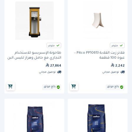
متوفر
متوفر
فلاتر زيت القلاية Pitco PP10613 –
طاحونة الإسبريسو للاستخدام
عبوة 100 قطعة
التجاري مع حامل وهزاز لكيس البن
(KR1403) من ديتنغ
27,864
2,242
توصيل مجاني
توصيل مجاني
بائع موثق
بائع موثق