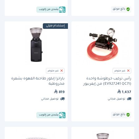
بائع موثق
يشحن من إكويب
إستخدام منزلي
غير متوفر
غير متوفر
رأس تركيب خرطوشة واحدة
باراتزا إنكور طاحنة القهوة بشفرة
(EV927241 QC7I) من إيفربيور
مخروطية
819
1,437
توصيل مجاني
توصيل مجاني
بائع موثق
يشحن من إكويب