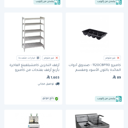
يشحن من إكويب
يشحن من إكويب
غير متوفر
غير متوفر
خيارات متعددة
كامبرو 1120CBP110 - صندوق أدوات
أرفف التخزين كامشيلفينغ الفاخرة
المائدة باللون الأسود ومقسم
بأربع أرفف بفتحات من كامبرو
لأربعة أقسام
1,603
89
توصيل مجاني
بائع موثق
يشحن من إكويب