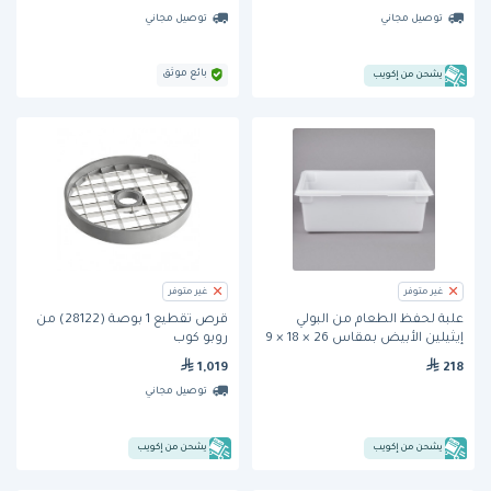
توصيل مجاني
توصيل مجاني
بائع موثق
يشحن من إكويب
غير متوفر
غير متوفر
علبة لحفظ الطعام من البولي
قرص تقطيع 1 بوصة (28122) من
إيثيلين الأبيض بمقاس 26 × 18 × 9
روبو كوب
بوصة (FG350000WHT) من
1,019
218
ربرميد
توصيل مجاني
يشحن من إكويب
يشحن من إكويب