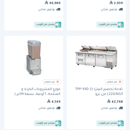
46,969
2,939
توصيل مجاني
توصيل مجاني
يشحن من إكويب
يشحن من إكويب
غير متوفر
غير متوفر
ثلاجة تحضير البيتزا (TPP-93D-2
موزع المشروبات الباردة و
220/60/1) من ترو
المثلجة، 1 أوعية، بسعة 19لتر (
D156-4) من كراثكو
4,149
42,768
توصيل مجاني
توصيل مجاني
يشحن من إكويب
يشحن من إكويب