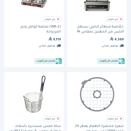
غير متوفر
غير متوفر
حمَّاصة شطائر البانيني بسطح
(WB-2) صانعة الوافل ويلز
أملس من الجهتين بمقاس 14
المزدوجة
بوصة (GECID4CO) من كرامبوز
9,119
4,369
توصيل مجاني
توصيل مجاني
يشحن من إكويب
يشحن من إكويب
غير متوفر
غير متوفر
شفرة محضرة الطعام بقطر 20
سلة غَمس مستديرة بأسلاك