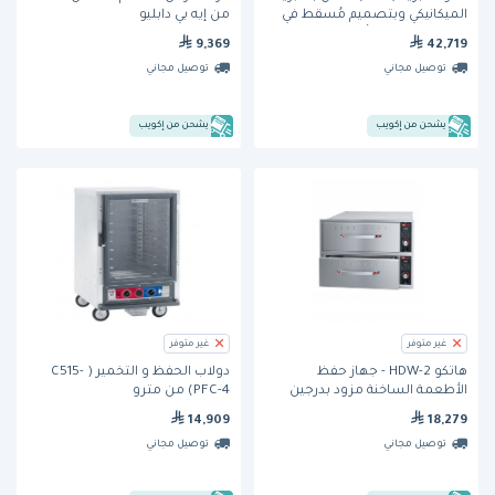
الميكانيكي وبتصميم مُسقط في
من إيه بي دابليو
السطح وتسع 4 أوعية من ويلز
9,369
42,719
توصيل مجاني
توصيل مجاني
يشحن من إكويب
يشحن من إكويب
غير متوفر
غير متوفر
هاتكو HDW-2 - جهاز حفظ
دولاب الحفظ و التخمير ( C515-
الأطعمة الساخنة مزود بدرجين
PFC-4) من مترو
14,909
18,279
توصيل مجاني
توصيل مجاني