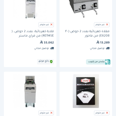
غير متوفر
غير متوفر
مقلاة كهربائية بعدد 2 حوض (F-
قلاية كهربائية، بعدد 2 حوض، (
E6208) من فاجور
RE114SE) من فراي ماستر
33,062
13,289
توصيل مجاني
توصيل مجاني
بائع موثق
يشحن من إكويب
غير متوفر
غير متوفر