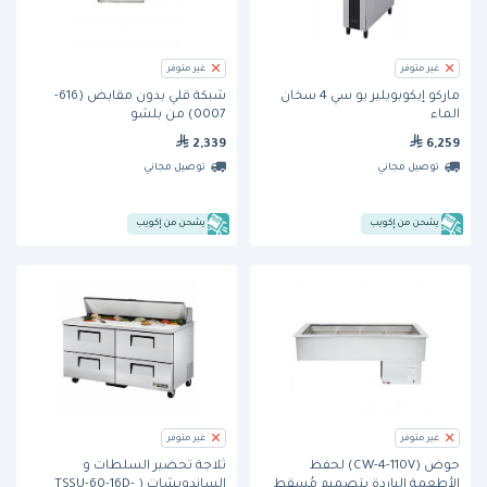
غير متوفر
غير متوفر
ماركو إيكوبويلير يو سي 4 سخان
شبكة قلي بدون مقابض (616-
الماء
0007) من بلشو
2,339
6,259
توصيل مجاني
توصيل مجاني
يشحن من إكويب
يشحن من إكويب
غير متوفر
غير متوفر
حوض (CW-4-110V) لحفظ
ثلاجة تحضير السلطات و
الأطعمة الباردة بتصميم مُسقط
الساندويشات ( TSSU-60-16D-