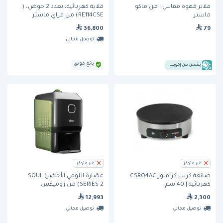
فلاتر قهوة مقاس ١ من ماكو
قلاية كهربائية، بعدد 2 حوض، (
ماستر
RE114CSE) من فراي ماستر
36,800
79
توصيل مجاني
بائع موثق
يشحن من إكويب
غير متوفر
غير متوفر
صانعة كريب كرامبوز CSRO4AC
عصّارة اللومي الأخضر( SOUL
كهربائية | 40 سم
SERIES 2) من زوميكس
12,993
2,300
توصيل مجاني
توصيل مجاني