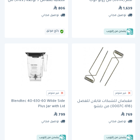
ملم (28114) من روبو كوب
مطلية بمقاس 9 بوصة (B122) من
آريكينج
806
1,639
توصيل مجاني
توصيل مجاني
بائع موثق
يشحن من إكويب
غير متوفر
غير متوفر
مقبضان للشبكات قابلان للفصل
Blendtec 40-630-60 Wilde Side
(616-0007C) من بلشو
Plus Jar with Lid
799
769
توصيل مجاني
توصيل مجاني
يشحن من إكويب
يشحن من إكويب