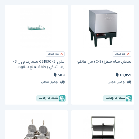
غير متوفر
غير متوفر
سخان مياه معزز (C-9) من هاتكو
مترو GS1830K3 سمارت وول 3 -
رف شبكي بحافة لمنع سقوط
المنتجات
509
10,859
توصيل مجاني
توصيل مجاني
يشحن من إكويب
يشحن من إكويب