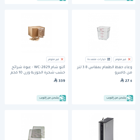
غير متوفر
خيارات متعددة
غير متوفر
وعاء حفظ الطعام بمقاس 3.8 لتر
ألتو شام WC-2829 - عبوة شرائح
من كامبرو
خشب شجرة الجوزية وزن 10 كجم
339
27
.6
يشحن من إكويب
يشحن من إكويب