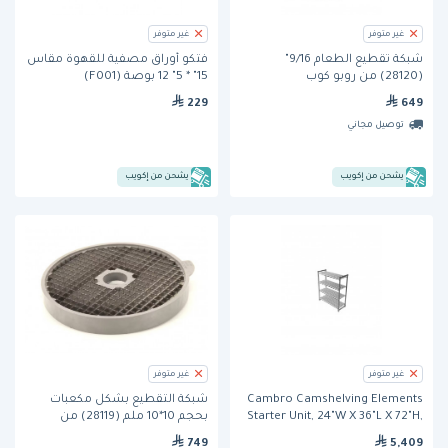
غير متوفر
غير متوفر
شبكة تقطيع الطعام 9/16"
فتكو أوراق مصفية للقهوة مقاس
(28120) من روبو كوب
15" * 5" 12 بوصة (F001)
229
649
توصيل مجاني
يشحن من إكويب
يشحن من إكويب
غير متوفر
غير متوفر
Cambro Camshelving Elements
شبكة التقطيع بشكل مكعبات
Starter Unit, 24"W X 36"L X 72"H,
بحجم 10*10 ملم (28119) من
With
روبوكوب
749
5,409