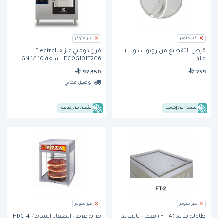
غير متوفر
غير متوفر
قرص التقطيع من روبوت كوب ١
فرن كومبي غاز Electrolux
ملم
ECOG101T2G6 – سعة 10 GN 1/1
92,350
239
توصيل مجاني
يشحن من إكويب
يشحن من إكويب
غير متوفر
غير متوفر
طاولة تبريد (FT-4) تعمل بالتبريد
خزانة عرض الطعام الساخن HDC-4