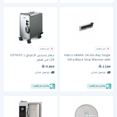
غير متوفر
غير متوفر
Hatco GRAIHL-24 Glo-Ray Single
جهاز تسخين الأطباق (USTH/57-
Infra-Black Strip Warmer with
28) من هبفر
Lights 24"
11,869
2,589
توصيل مجاني
توصيل مجاني
يشحن من إكويب
يشحن من إكويب