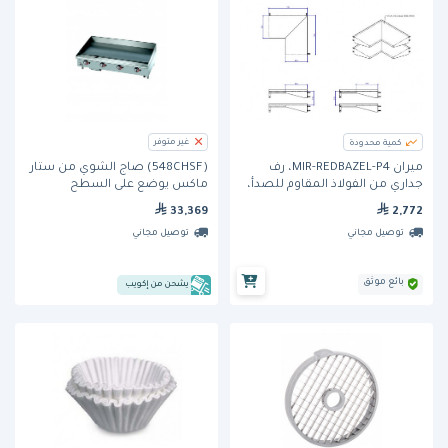
غير متوفر
كمية محدودة
ميران MIR-REDBAZEL-P4، رف
(548CHSF) صاج الشوي من ستار
جداري من الفولاذ المقاوم للصدأ،
ماكس يوضع على السطح
بطبقتين، على شكل حرف L
2,772
33,369
توصيل مجاني
توصيل مجاني
بائع موثق
يشحن من إكويب