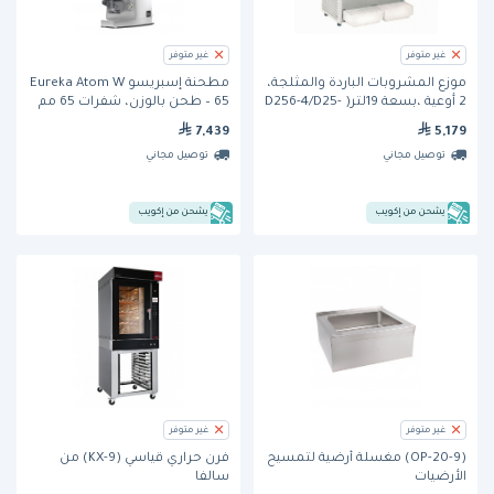
غير متوفر
غير متوفر
موزع المشروبات الباردة والمثلجة،
مطحنة إسبريسو Eureka Atom W
2 أوعية ،بسعة 19لتر( D256-4/D25-
65 – طحن بالوزن، شفرات 65 مم
4)من كراثكو
7,439
5,179
توصيل مجاني
توصيل مجاني
يشحن من إكويب
يشحن من إكويب
غير متوفر
غير متوفر
(9-OP-20) مغسلة أرضية لتمسيح
فرن حراري قياسي (KX-9) من
الأرضيات
سالفا