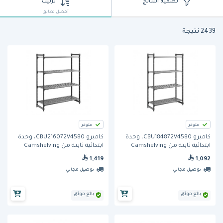
تصفية النتائج
ترتيب
أفضل تطابق
2439 نتيجة
متوفر
متوفر
كامبرو CBU184872V4580، وحدة
كامبرو CBU216072V4580، وحدة
ابتدائية ثابتة من Camshelving
ابتدائية ثابتة من Camshelving
Basics Plus مهوّاة مكوّنة من 4
Basics Plus مهوّاة مكوّنة من 4
1,419
1,092
أرفف
أرفف
توصيل مجاني
توصيل مجاني
بائع موثق
بائع موثق