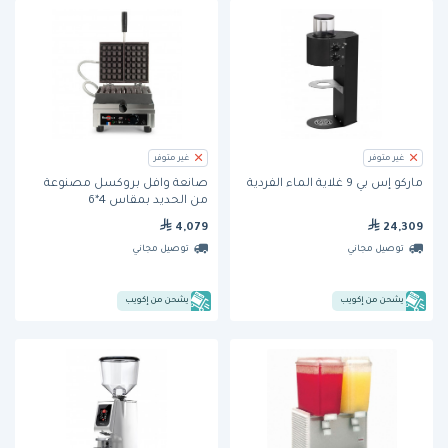
غير متوفر
غير متوفر
ماركو إس بي 9 غلاية الماء الفردية
صانعة وافل بروكسل مصنوعة
من الحديد بمقاس 4*6
(WECABCCO) من كرامبوز
4,079
24,309
توصيل مجاني
توصيل مجاني
يشحن من إكويب
يشحن من إكويب