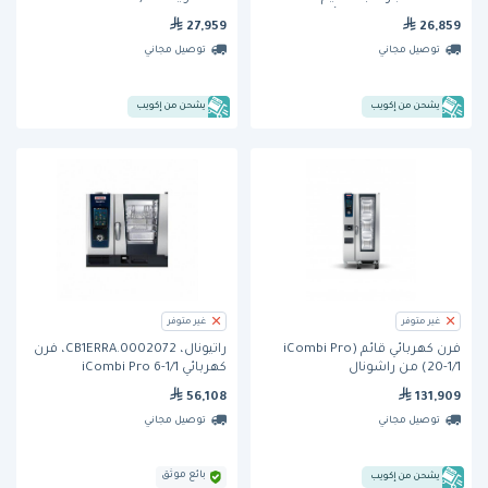
في السطح وبسعة 4 أوعية من إيه
4)من ترو
27,959
26,859
بي دبليو وايت
توصيل مجاني
توصيل مجاني
يشحن من إكويب
يشحن من إكويب
غير متوفر
غير متوفر
فرن كهربائي قائم (iCombi Pro
راتيونال، CB1ERRA.0002072، فرن
20-1/1) من راشونال
كهربائي iCombi Pro 6-1/1
56,108
131,909
توصيل مجاني
توصيل مجاني
بائع موثق
يشحن من إكويب