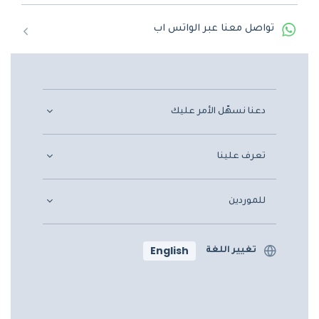
تواصل معنا عبر الواتس اب
دعنا نسهّل الأمر عليك
تعرف علينا
للموردين
English
تغيير اللغة