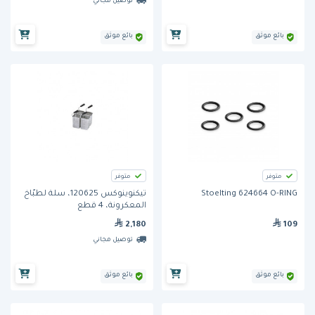
توصيل مجاني
بائع موثق
بائع موثق
متوفر
متوفر
Stoelting 624664 O-RING
تيكنوينوكس 120625، سلة لطبّاخ
المعكرونة، 4 قطع
2,180
109
توصيل مجاني
بائع موثق
بائع موثق