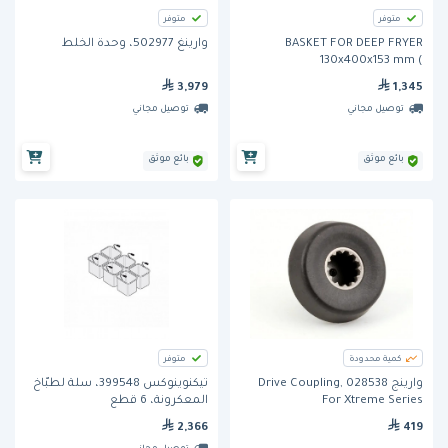
متوفر
متوفر
BASKET FOR DEEP FRYER
وارينغ 502977، وحدة الخلط
130x400x153 mm (
35520800)من بيرتوز
3,979
1,345
توصيل مجاني
توصيل مجاني
بائع موثق
بائع موثق
كمية محدودة
متوفر
وارينج 028538 Drive Coupling,
تيكنوينوكس 399548، سلة لطبّاخ
For Xtreme Series
المعكرونة، 6 قطع
2,366
419