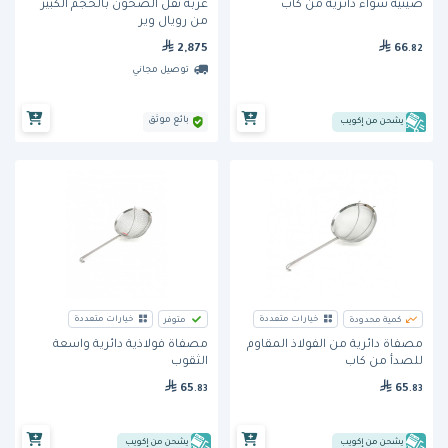
عربة نقل الصحون بالحجم الكبير
صينية شواء دائرية من كاب
من رويال وير
2,875
66
.82
توصيل مجاني
بائع موثق
يشحن من إكويب
خيارات متعددة
خيارات متعددة
كمية محدودة
متوفر
مصفاة دائرية من الفولاذ المقاوم
مصفاة فولاذية دائرية واسعة
للصدأ من كاب
الثقوب
65
65
.83
.83
يشحن من إكويب
يشحن من إكويب