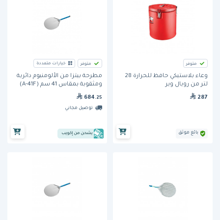
خيارات متعددة
متوفر
متوفر
وعاء بلاستيكي حافظ للحرارة 28
مطرحة بيتزا من الألومنيوم دائرية
لتر من رويال وير
ومثقوبة بمقاس 41 سم (A-41F)
من جي آي ميتال
287
684
.25
توصيل مجاني
بائع موثق
يشحن من إكويب