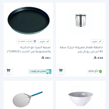
خيارات متعددة
متوفر
متوفر
حافظة طعام معزولة حراريًا سعة
صينية البيتزا بلو الدائرية
45 لتر من رويال وير
والمصنوعة من الحديد (TLN1625)
من جي آي ميتال
448
48
.3
بائع موثق
يشحن من إكويب