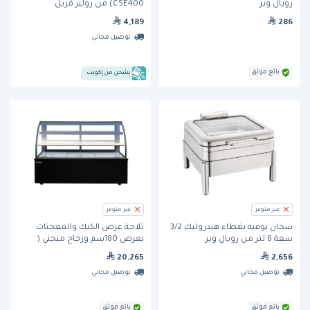
رويال وير
CSE400) من رولير قريل
4,189
286
توصيل مجاني
بائع موثق
يشحن من إكويب
غير متوفر
غير متوفر
سخان بوفيه بغطاء هيدروليك 3/2
ثلاجة عرض الكيك والمعجنات
سعة 6 لتر من رويال وير
بعرض 180سم وزجاج منحني (
BF180-RX) من برادفورد
20,265
2,656
توصيل مجاني
توصيل مجاني
بائع موثق
بائع موثق