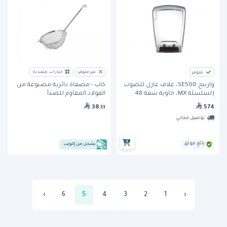
غير متوفر
خيارات متعددة
متوفر
وارينج SE500، غلاف عازل للصوت
كاب - مصفاة دائرية مصنوعة من
(لسلسلة MX، حاوية سعة 48
الفولاذ المقاوم للصدأ
أونصة)
574
38
.33
توصيل مجاني
بائع موثق
يشحن من إكويب
›
6
5
4
3
2
1
‹