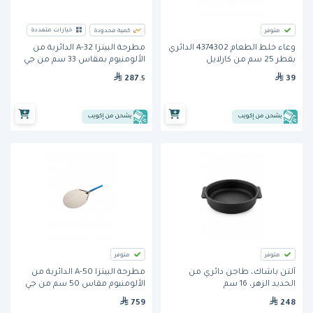
خيارات متعددة
متوفر
كمية محدودة
وعاء خلط الطعام 4374302 الدائري
مطرحة البيتزا A-32 الدائرية من
بقطر 25 سم من كارلايل
الألومنيوم بمقاس 33 سم من جي
آي ميتال
39
287
.5
يشحن من إكويب
يشحن من إكويب
متوفر
متوفر
ألتن باشاك، طاجن دائري من
مطرحة البيتزا A-50 الدائرية من
الحديد الزهر، 16 سم
الألومنيوم مقاس 50 سم من جي
آي ميتال
759
248