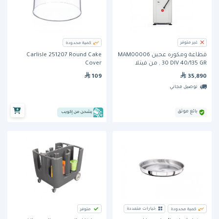
غير متوفر
كمية محدودة
Carlisle 251207 Round Cake
قطاعة ومكوره عجين MAM00006
Cover
, 30 DIV 40/135 GR من فيتلا
109
35,890
توصيل مجاني
بائع موثق
يشحن من إكويب
خيارات متعددة
كمية محدودة
متوفر