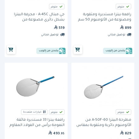
متوفر
متوفر
رافعة بيتزا مستديرة ومثقوبة
جي ميتال A-45C - مجرفة البيتزا
ومصنوعة من الألومنيوم 50 سم
بشكل دائري مصنوعة من
(A-50F) من جي ميتال
الألومنيوم بمقبض قصير مقاس
519
899
45 سم
توصيل مجاني
توصيل مجاني
يشحن من إكويب
يشحن من إكويب
خيارات متعددة
متوفر
متوفر
مطرحة البيتزا A-50F-60 من
رافعة بيتزا 33 مستديرة فائقة
الألومنيوم دائرية ومثقوبة بمقاس
النعومة برأس من الفولاذ المقاوم
50 سم من جي آي ميتال. ذراع
للصدأ (IB-32) من جي ميتال
829
493
.95
بطول 60 سم