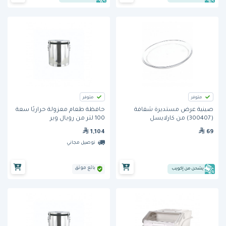
متوفر
متوفر
صينية عرض مستديرة شفافة
حافظة طعام معزولة حراريًا سعة
(300407) من كارلايسل
100 لتر من رويال وير
1,104
69
توصيل مجاني
بائع موثق
يشحن من إكويب