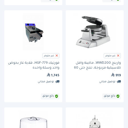
غير متوفر
غير متوفر
وارينج WWD200، ماكينة وافل
فورتيك HGF-779، قلاية غاز بحوض
كلاسيكية مزدوجة، تنتج حتى 60
واحد وسلة واحدة
وافلاً في الساعة
1,745
919
توصيل مجاني
توصيل مجاني
بائع موثق
بائع موثق