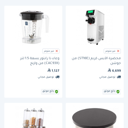
غير متوفر
غير متوفر
محضّرة الآيس كريم (ST16E) من
وعاء ذا رابتور بسعة 1.5 لتر
جوشن
(CAC93X) من وارنج
1,127
6,699
توصيل مجاني
توصيل مجاني
بائع موثق
بائع موثق