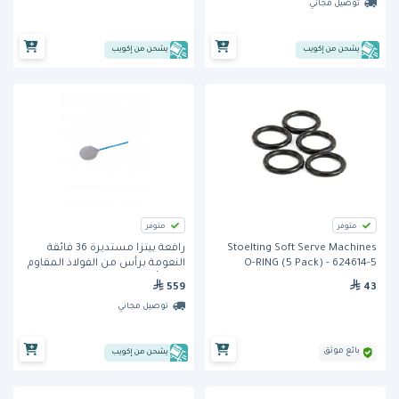
توصيل مجاني
يشحن من إكويب
يشحن من إكويب
متوفر
متوفر
Stoelting Soft Serve Machines
رافعة بيتزا مستديرة 36 فائقة
O-RING (5 Pack) - 624614-5
النعومة برأس من الفولاذ المقاوم
للصدأ ومقبض 120 سم (IB-37-
559
43
120) من جي ميتال
توصيل مجاني
بائع موثق
يشحن من إكويب