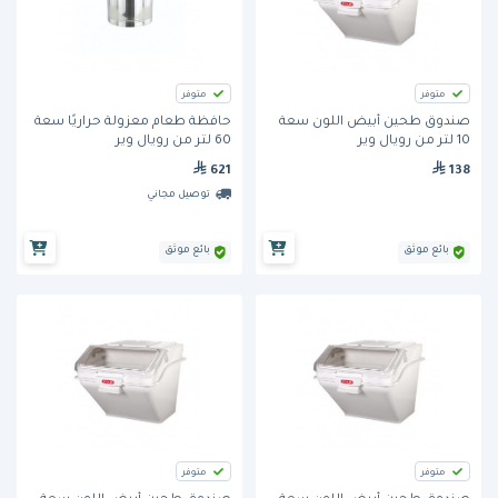
متوفر
متوفر
صندوق طحين أبيض اللون سعة
حافظة طعام معزولة حراريًا سعة
10 لتر من رويال وير
60 لتر من رويال وير
621
138
توصيل مجاني
بائع موثق
بائع موثق
متوفر
متوفر