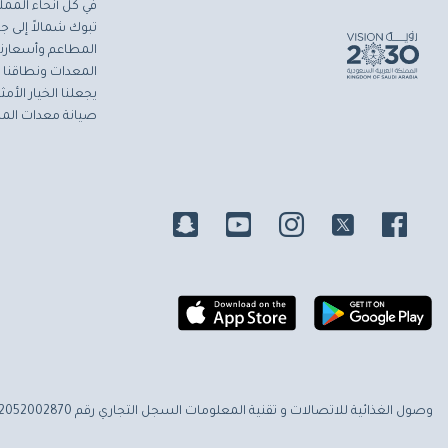
في كل أنحاء المملك
تبوك شمالاً إلى جاز
المطاعم وأسعارنا 
المعدات ونطاقنا ا
يجعلنا الخيار الأ
صيانة معدات المط
وصول الغذائية للاتصالات و تقنية المعلومات
السجل التجاري رقم 2052002870