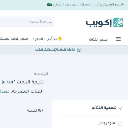
المتجر السعودي الأول لمعدات المطاعم والمقاهي
سوق إكويب المست
محضِّرات القهوة
جميع الفئات
تجهز مشروع؟ تكلم معنا
الرئيسية
نتيجة البحث "juicers sammic li 400 juicer"
الفئات المقترحة:
معدات
تصفية النتائج
187 نتيجة
متوفر
(95)