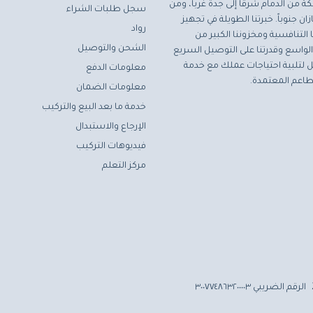
ة من الدمام شرقاً إلى جدة غرباً، ومن
سجل طلبات الشراء
ان جنوباً. خبرتنا الطويلة في تجهيز
رواد
التنافسية ومخزوننا الكبير من
الشحن والتوصيل
لواسع وقدرتنا على التوصيل السريع
مثل لتلبية احتياجات عملك مع خدمة
معلومات الدفع
اعم المعتمدة.
معلومات الضمان
خدمة ما بعد البيع والتركيب
الإرجاع والاستبدال
فيديوهات التركيب
مركز التعلم
الرقم الضريبي ٣٠٠٧٧٤٨٦٣٢٠٠٠٠٣