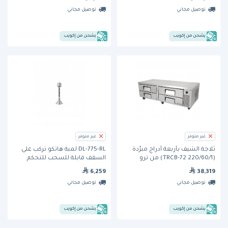
توصيل مجاني
توصيل مجاني
يشحن من إكويب
يشحن من إكويب
غير متوفر
غير متوفر
ثلاجة الشيف بأربعة أدراج مبرَّدة
DL-775-RL لمبة هاتكو تركب على
(TRCB-72 220/60/1) من ترو
السقف قابلة للسحب للتحكم
بالارتفاع
6,259
38,319
توصيل مجاني
توصيل مجاني
يشحن من إكويب
يشحن من إكويب