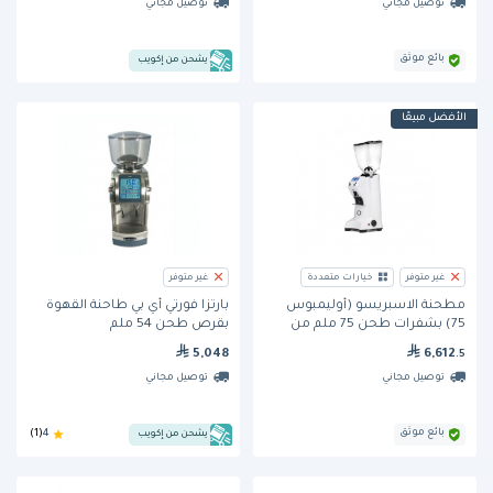
توصيل مجاني
توصيل مجاني
بائع موثق
يشحن من إكويب
الأفضل مبيعًا
غير متوفر
خيارات متعددة
غير متوفر
مطحنة الاسبريسو (أوليمبوس
بارتزا فورتي أي بي طاحنة القهوة
75) بشفرات طحن 75 ملم من
بقرص طحن 54 ملم
يوريكا
5,048
6,612
.5
توصيل مجاني
توصيل مجاني
بائع موثق
يشحن من إكويب
4
(1)