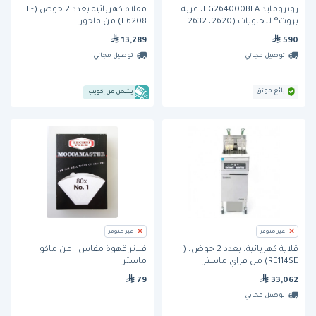
روبرومايد FG264000BLA، عربة
مقلاة كهربائية بعدد 2 حوض (F-
بروت® للحاويات (2620، 2632،
E6208) من فاجور
2643)
13,289
590
توصيل مجاني
توصيل مجاني
بائع موثق
يشحن من إكويب
غير متوفر
غير متوفر
قلاية كهربائية، بعدد 2 حوض، (
فلاتر قهوة مقاس ١ من ماكو
RE114SE) من فراي ماستر
ماستر
79
33,062
توصيل مجاني