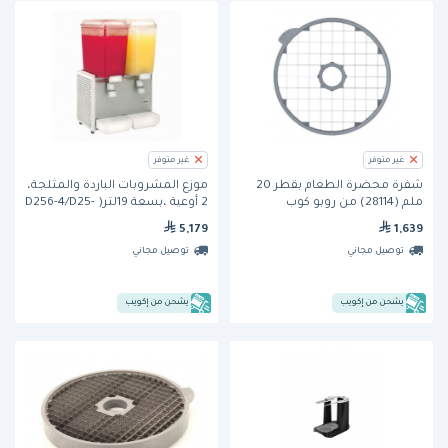
غير متوفر
غير متوفر
شفرة محضرة الطعام بقطر 20
موزع المشروبات الباردة والمثلجة،
ملم (28114) من روبو كوب
2 أوعية ،بسعة 19لتر( D256-4/D25-
4)من كراثكو
5,179
1,639
توصيل مجاني
توصيل مجاني
يشحن من إكويب
يشحن من إكويب