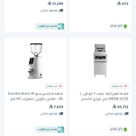
13,289
472
توصيل مجاني
بائع موثق
يشحن من إكويب
غير متوفر
غير متوفر
قلاية كهربائية، بعدد 1 حوض، (
مطحنة إسبريسو Eureka Atom W
RE114-2CSE) من فراي ماستر
65 – طحن بالوزن، شفرات 65 مم
7,439
45,712
توصيل مجاني
توصيل مجاني
بائع موثق
يشحن من إكويب