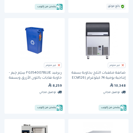
بائع موثق
يشحن من إكويب
غير متوفر
غير متوفر
صانعة مكعبات الثلج بحاوية بسعة
ربرميد FG354007BLUE سِلِم جِيم -
إنتاجية يومية 74 كيلوغرام (ECM126
حاوية نفايات باللون الأزرق وبسعة
AS) من سكوتسمان
23 جالون
8,259
10,348
توصيل مجاني
توصيل مجاني
يشحن من إكويب
يشحن من إكويب