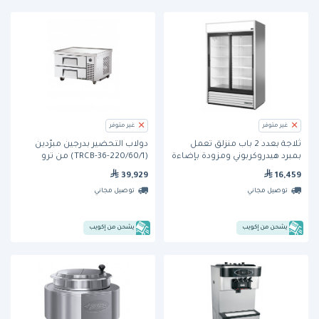
غير متوفر
غير متوفر
ثلاجة بعدد 2 باب منزلق تعمل
دولاب التحضير بدرجين مبرَّدين
بمبرد هيدروكربوني ومزودة بإضاءة
(TRCB-36-220/60/1) من ترو
ليد (GDM-45-HC-LD) من ترو
39,929
16,459
توصيل مجاني
توصيل مجاني
يشحن من إكويب
يشحن من إكويب