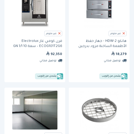
غير متوفر
غير متوفر
هاتكو HDW-2 - جهاز حفظ
فرن كومبي غاز Electrolux
الأطعمة الساخنة مزود بدرجين
ECOG101T2G6 – سعة 10 GN 1/1
92,350
18,279
توصيل مجاني
توصيل مجاني
يشحن من إكويب
يشحن من إكويب