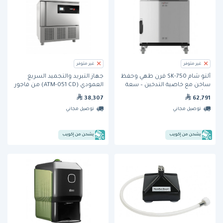
غير متوفر
غير متوفر
ألتو شام 750-SK فرن طهي وحفظ
جهاز التبريد والتجميد السريع
ساخن مع خاصية التدخين – سعة
العمودي (ATM-051 CD) من فاجور
10 أوعية GN 1/1
-5 ارفف مقاس 1/1 GN
38,307
62,791
توصيل مجاني
توصيل مجاني
يشحن من إكويب
يشحن من إكويب