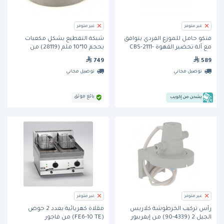
غير متوفر
غير متوفر
فتكو حامل للموزع الفردي يتوافق
شبكة التقطيع بشكل مكعبات
مع آلة تحضير القهوة CBS-2111-
بحجم 10*10 ملم (28119) من
XTS (A150 S4S-15-20-1)
روبوكوب
749
589
توصيل مجاني
توصيل مجاني
بائع موثق
يشحن من إكويب
غير متوفر
غير متوفر
رأس تركيب الخرطوشة كلاريس
مقلاة كهربائية بعدد 2 حوض
الجيل 2 (4339-90) من إيفربيور
(FE6-10 TE) من فاجور