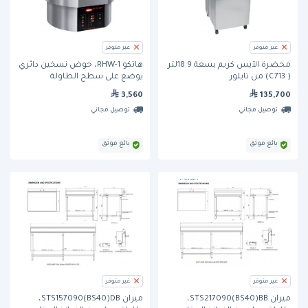
غير متوفر
غير متوفر
محضّرة الآيس كريم بسعة 18.9لتر
هاتكو RHW-1، حوض تسخين دائري
( C713) من تايلور
يوضع على سطح الطاولة
3,560
135,700
توصيل مجاني
توصيل مجاني
بائع موثق
بائع موثق
غير متوفر
غير متوفر
ميران STS217090(BS40)BB،
ميران STS157090(BS40)DB،