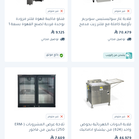
غير متوفر
غير متوفر
قلاية غاز سوليستيس سوبريم
فتكو ماكينة قهوة فلتر مزودة
بأوعية كاملة مع فلتر زيت مدمج
بوحدة فردية لصنع القهوة بسعة 1
وتحكم رقمي (SSH55C-2/FD) من
جالون قهوة مختصة (CBS-
9,125
70,479
بيتكو - 25 لتر
2131XTS)
توصيل مجاني
توصيل مجاني
بائع موثق
يشحن من إكويب
غير متوفر
غير متوفر
قلاية الدونات الكهربائية بحوض
ثلاجة عرض المشروبات (ERM-
واحد (624) من بيلشاو اداماتيك
250) ببابين من فاجور
7,609
46,979