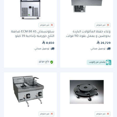
غير متوفر
غير متوفر
وعاء حفظ المأكولات الباردة
سكوتسمان ECM 86 AS صانعة
بحوضين و يعمل بقوة 110 فولت
الثلج جورميه بإنتاجية 39 كيلو
(RCP-200) من ويلز
8,650
26,729
توصيل مجاني
توصيل مجاني
بائع موثق
يشحن من إكويب
غير متوفر
غير متوفر