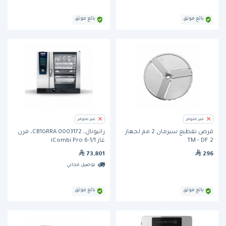
بائع موثق
بائع موثق
غير متوفر
غير متوفر
قرص تقطيع سيرمان 2 مم لجهاز
راتيونال، CB1GRRA.0003172، فرن
TM - DF 2
غاز iCombi Pro 6-1/1
73,801
296
توصيل مجاني
بائع موثق
بائع موثق