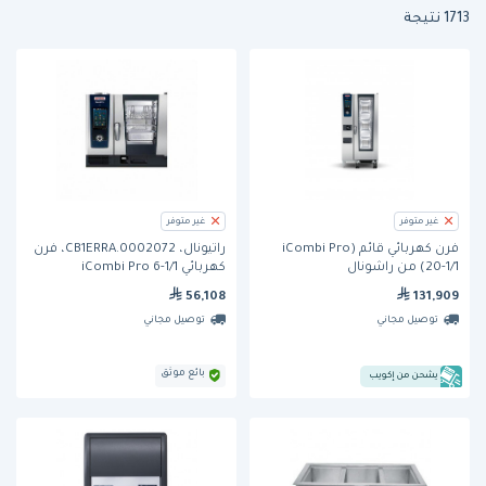
1713 نتيجة
غير متوفر
غير متوفر
فرن كهربائي قائم (iCombi Pro
راتيونال، CB1ERRA.0002072، فرن
20-1/1) من راشونال
كهربائي iCombi Pro 6-1/1
56,108
131,909
توصيل مجاني
توصيل مجاني
بائع موثق
يشحن من إكويب