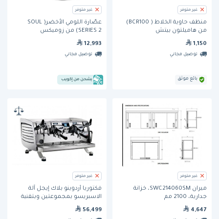
غير متوفر
غير متوفر
منظف حاوية الخلاط ( BCR100)
عصّارة اللومي الأخضر( SOUL
من هاميلتون بيتش
SERIES 2) من زوميكس
12,993
1,150
توصيل مجاني
توصيل مجاني
بائع موثق
يشحن من إكويب
غير متوفر
غير متوفر
ميران SWC214060SM، خزانة
فكتوريا أردوينو بلاك إيجل آلة
جدارية، 2100 مم
الاسبريسو بمجموعتين وبتقنية
القياس الوزني
56,499
4,647