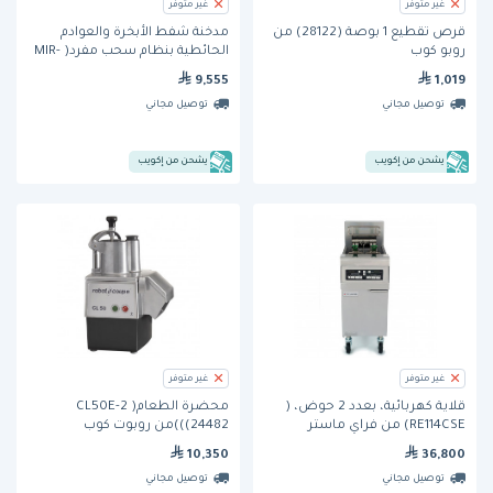
غير متوفر
غير متوفر
قرص تقطيع 1 بوصة (28122) من
مدخنة شفط الأبخرة والعوادم
روبو كوب
الحائطية بنظام سحب مفرد( MIR-
CLA-5000) من مِران
9,555
1,019
توصيل مجاني
توصيل مجاني
يشحن من إكويب
يشحن من إكويب
غير متوفر
غير متوفر
قلاية كهربائية، بعدد 2 حوض، (
محضرة الطعام( CL50E-2
RE114CSE) من فراي ماستر
(24482))من روبوت كوب
10,350
36,800
توصيل مجاني
توصيل مجاني