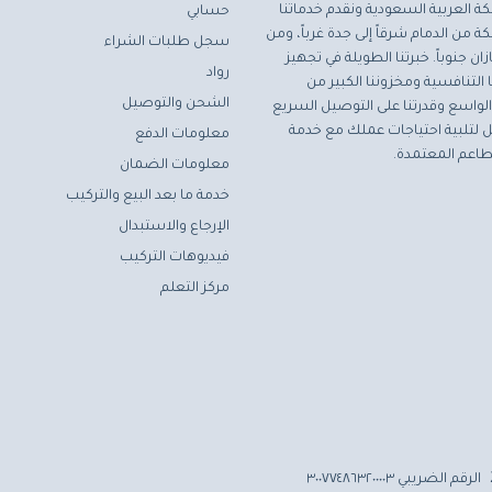
ة العربية السعودية ونقدم خدماتنا
حسابي
ة من الدمام شرقاً إلى جدة غرباً، ومن
سجل طلبات الشراء
ان جنوباً. خبرتنا الطويلة في تجهيز
رواد
التنافسية ومخزوننا الكبير من
الشحن والتوصيل
لواسع وقدرتنا على التوصيل السريع
مثل لتلبية احتياجات عملك مع خدمة
معلومات الدفع
اعم المعتمدة.
معلومات الضمان
خدمة ما بعد البيع والتركيب
الإرجاع والاستبدال
فيديوهات التركيب
مركز التعلم
الرقم الضريبي ٣٠٠٧٧٤٨٦٣٢٠٠٠٠٣