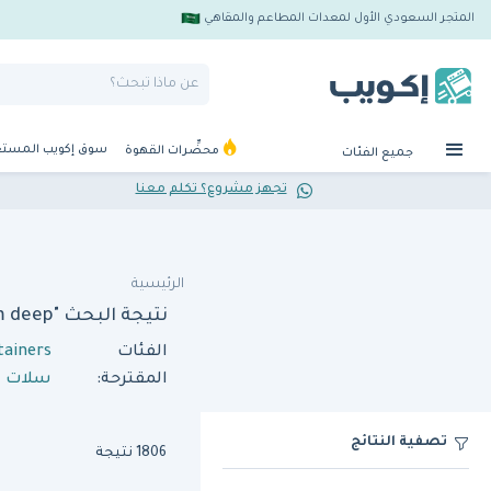
المتجر السعودي الأول لمعدات المطاعم والمقاهي
سوق إكويب المست
محضِّرات القهوة
جميع الفئات
تجهز مشروع؟ تكلم معنا
الرئيسية
نتيجة البحث "gn pan container 1 3 150 mm deep"
الفئات
tainers
المقترحة:
سلات ال
تصفية النتائج
1806 نتيجة