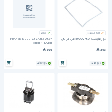
كمية محدودة
متوفر
دور قازكيت( 19002750)من فرانكي
FRANKE 19000192 CABLE ASSY
DOOR SENSOR
209
343
بائع موثق
بائع موثق