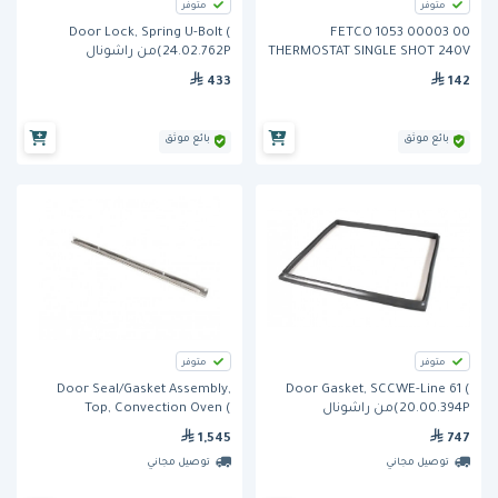
متوفر
متوفر
Door Lock, Spring U-Bolt (
FETCO 1053 00003 00
THERMOSTAT SINGLE SHOT 240V
24.02.762P)من راشونال
40A OLD P NO 53088
433
142
بائع موثق
بائع موثق
متوفر
متوفر
Door Seal/Gasket Assembly,
Door Gasket, SCCWE-Line 61 (
20.00.394P)من راشونال
Top, Convection Oven (
1197502)من ساوثبيند
1,545
747
توصيل مجاني
توصيل مجاني