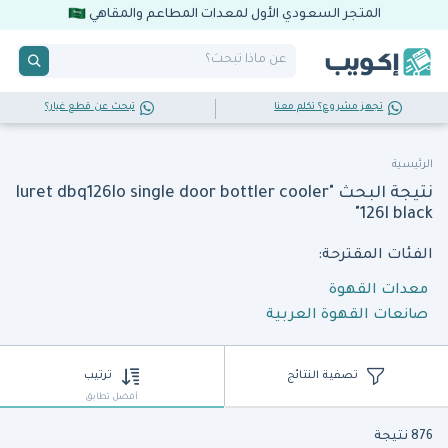
المتجر السعودي الأول لمعدات المطاعم والمقاهي
تجهز مشروع؟ تكلم معنا
تبحث عن قطع غيار؟
الرئيسية
نتيجة البحث "luret dbq126lo single door bottler cooler
126l black"
الفئات المقترحة:
معدات القهوة
صانعات القهوة العربية
تصفية النتائج
ترتيب
أفضل تطابق
876 نتيجة