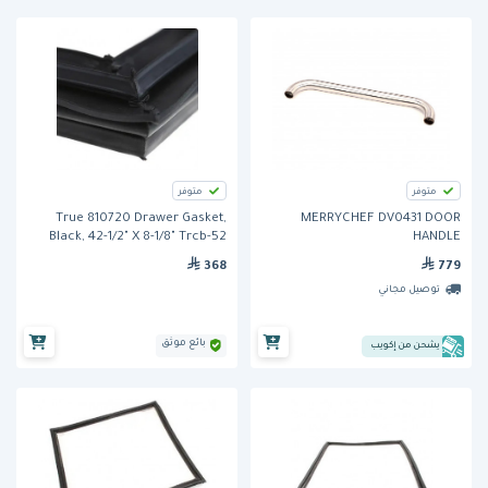
متوفر
متوفر
True 810720 Drawer Gasket,
MERRYCHEF DV0431 DOOR
Black, 42-1/2" X 8-1/8" Trcb-52
HANDLE
368
779
توصيل مجاني
بائع موثق
يشحن من إكويب