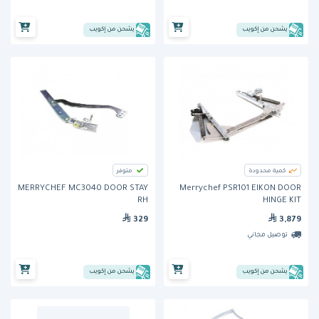
يشحن من إكويب
يشحن من إكويب
كمية محدودة
متوفر
MERRYCHEF MC3040 DOOR STAY
Merrychef PSR101 EIKON DOOR
RH
HINGE KIT
329
3,879
توصيل مجاني
يشحن من إكويب
يشحن من إكويب