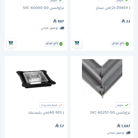
متوفر
متوفر
( 2I-Z13659)من ستار
تراولسن SVC-60060-00
887
22
توصيل مجاني
بائع موثق
بائع موثق
متوفر
كمية محدودة
تراولسن SVC-60257-00
( 40-303)من بليندتيك
57
1,687
توصيل مجاني