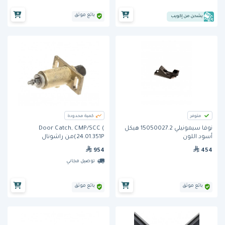
بائع موثق
يشحن من إكويب
متوفر
كمية محدودة
نوفا سيمونيلي 15050027.2 هيكل
Door Catch, CMP/SCC (
أسود اللون
24.01.351P)من راشونال
954
454
توصيل مجاني
بائع موثق
بائع موثق