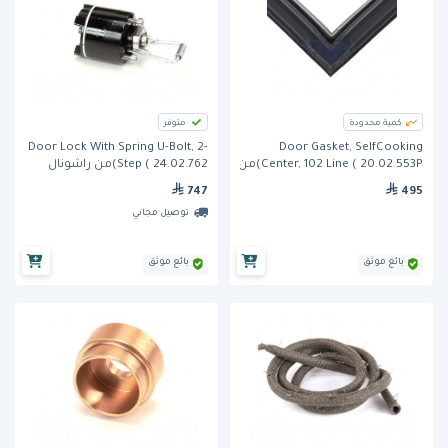
كمية محدودة
متوفر
Door Lock With Spring U-Bolt, 2-
Door Gasket, SelfCooking
Center, 102 Line ( 20.02.553P)من
Step ( 24.02.762)من راشونال
راشونال
747
495
توصيل مجاني
بائع موثق
بائع موثق