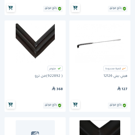
بائع موثق
بائع موثق
كمية محدودة
متوفر
هيني بيني 12126
( 922892)من ترو
368
127
بائع موثق
بائع موثق