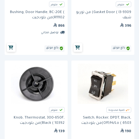
متوفر
متوفر
Gasket Door ( I3-9309) من توربو
Bushing, Door Handle, BC-20E (
شيف
R11102)من بلودجيت
866
396
توصيل مجاني
بائع موثق
بائع موثق
كمية محدودة
متوفر
Knob, Thermostat, 300-650F,
Switch, Rocker, DPDT, Black,
Off/Hi/Lo ( 6503)من بلودجيت
Black ( 10392)من بلودجيت
139
190