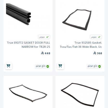
متوفر
متوفر
True 810772 GASKET DOOR FULL
True 932585 Gasket,
NARROW for TR2R-2S
Tssu/Tuc/Twt-36 Wide Black, Uc
448
368
بائع موثق
بائع موثق