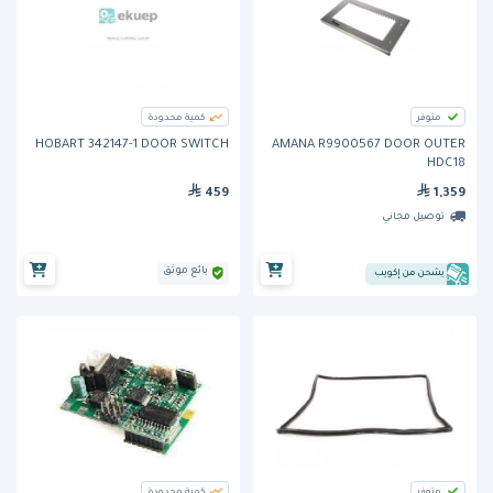
متوفر
كمية محدودة
HOBART 342147-1 DOOR SWITCH
AMANA R9900567 DOOR OUTER
HDC18
459
1,359
توصيل مجاني
بائع موثق
يشحن من إكويب
متوفر
كمية محدودة