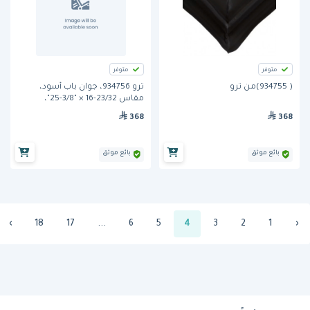
متوفر
متوفر
( 934755)من ترو
ترو 934756، جوان باب أسود،
مقاس ‎25-3/8" × ‎16-23/32"،
مناسب لموديلات TPP/TUC/TWT-
368
368
60
بائع موثق
بائع موثق
›
18
17
...
6
5
4
3
2
1
‹