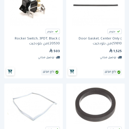
متوفر
متوفر
Rocker Switch, 3PDT, Black (
Door Gasket, Center Only (
51610)من بلودجيت
20530)من بلودجيت
503
1,525
توصيل مجاني
توصيل مجاني
بائع موثق
بائع موثق