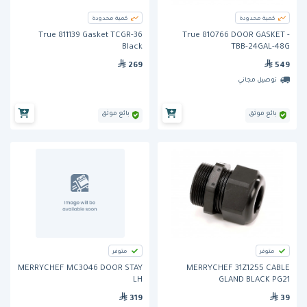
كمية محدودة
كمية محدودة
True 811139 Gasket TCGR-36
True 810766 DOOR GASKET -
Black
TBB-24GAL-48G
269
549
توصيل مجاني
بائع موثق
بائع موثق
متوفر
متوفر
MERRYCHEF MC3046 DOOR STAY
MERRYCHEF 31Z1255 CABLE
LH
GLAND BLACK PG21
319
39