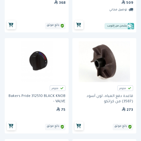
368
509
توصيل مجاني
بائع موثق
يشحن من إكويب
متوفر
متوفر
قاعدة دفع المياه، لون أسود
Bakers Pride 312510 BLACK KNOB
(3587) من كراثكو
- VALVE
75
273
بائع موثق
بائع موثق