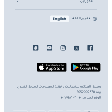
للموردين
English
تغيير اللغة
وصول الغذائية للاتصالات و تقنية المعلومات
السجل التجاري
رقم 2052002870
الرقم الضريبي ٣٠٠٧٧٤٨٦٣٢٠٠٠٠٣