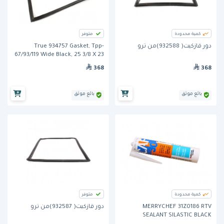
كمية محدودة
متوفر
دور قازكيت( 932588)من ترو
True 934757 Gasket, Tpp-
67/93/119 Wide Black, 25 3/8 X 23
5/8
368
368
بائع موثق
بائع موثق
كمية محدودة
متوفر
MERRYCHEF 31Z0186 RTV
دور قازكيت( 932587)من ترو
SEALANT SILASTIC BLACK