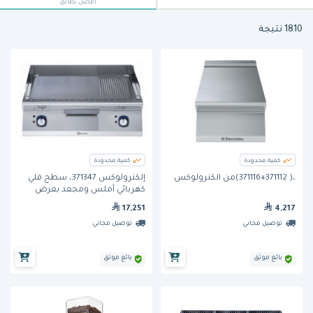
أفضل تطابق
1810 نتيجة
كمية محدودة
كمية محدودة
،( 371116+371112)من الكترولوكس
إلكترولوكس 371347، سطح قلي
كهربائي أملس ومجعد بعرض
800 مم مع قاعدة مفتوحة 800
17,251
4,217
مم وباب للقاعدة المفتوحة
توصيل مجاني
توصيل مجاني
بائع موثق
بائع موثق