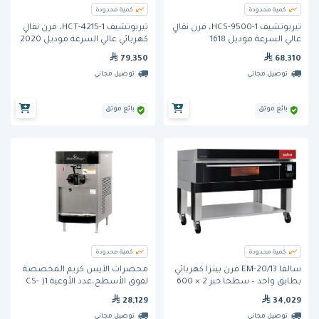
كمية محدودة
كمية محدودة
تيربوتشيف HCS-9500-1، فرن نقالٍ
تيربوتشيف HCT-4215-1، فرن نقالٍ
عالي السرعة موديل 1618
كهربائي عالي السرعة موديل 2020
79,350
68,310
توصيل مجاني
توصيل مجاني
بائع موثق
بائع موثق
كمية محدودة
كمية محدودة
سالفا EM-20/13 فرن بيتزا كهربائي
محضّرات الآيس كريم المخصصة
بطابق واحد – سطحا خبز 2 × 600
لفوق الأسطح،عدد الأوعية 1( CS-
× 400 مم
4)من إليكتروفريز(110 فولت )
28,129
34,029
توصيل مجاني
توصيل مجاني