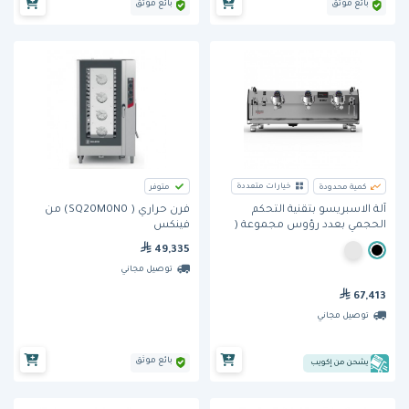
بائع موثق
بائع موثق
خيارات متعددة
كمية محدودة
متوفر
فرن حراري ( SQ20M0N0) من
آلة الاسبريسو بتقنية التحكم
فينكس
الحجمي بعدد رؤوس مجموعة (
Black Eagle Maverick Core 3
49,335
groups) من فيكتوريا أردوينو
توصيل مجاني
67,413
توصيل مجاني
بائع موثق
يشحن من إكويب