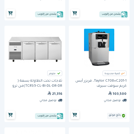
يشحن من إكويب
يشحن من إكويب
كمية محدودة
متوفر
Taylor C708+C201-1، فريزر آيس
ثلاجات تحت الطاولة بسعة (
كريم سوفت سيرف
TCR1/3-CL-BI-DL-DR-DR)من ترو
21,316
103,500
توصيل مجاني
توصيل مجاني
بائع موثق
يشحن من إكويب