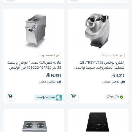
كمية محدودة
كمية محدودة
إلكترو لوكس TRSY1V61G، آلة
قلاية كهربائية بعدد 1 حوض وسعة
تقطيع الخضروات، سرعة واحدة،
22 لتر (D9222-10FRE) من أوليس
500 واط
16,959
9,315
توصيل مجاني
توصيل مجاني
بائع موثق
يشحن من إكويب