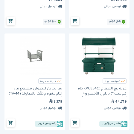
1,684
18,686
للخدمة الشاقة.
توصيل مجاني
توصيل مجاني
بائع موثق
بائع موثق
كمية محدودة
كمية محدودة
عربة بيع الطعام (KVC854C كام
رف تخزين للصواني مصنوع من
كيوسك®) باللون الأخضر و4
الألومنيوم ويُثبَّت بالطاولة (TA-44)
أحواض لأوعية الطعام ومظلَّة من
أدفانس تابكو
2,179
44,719
كامبرو
توصيل مجاني
توصيل مجاني
يشحن من إكويب
يشحن من إكويب