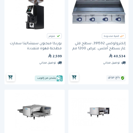
كمية محدودة
متوفر
إلكترولوكس 391592، سطح قلي
يوريكا ميجنون سبيشاليتا سمارت
غاز بسطح أملس، عرض 1200 مم
مطحنة قهوة متعددة
الاستخدامات – شفرات 55 مم
2,599
40,534
توصيل مجاني
توصيل مجاني
بائع موثق
يشحن من إكويب