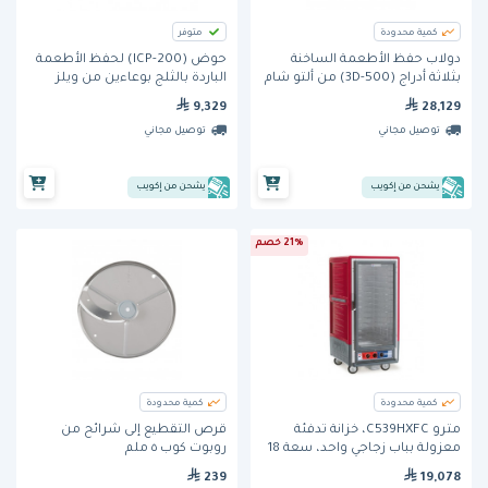
كمية محدودة
متوفر
دولاب حفظ الأطعمة الساخنة
حوض (ICP-200) لحفظ الأطعمة
بثلاثة أدراج (500-3D) من ألتو شام
الباردة بالثلج بوعاءين من ويلز
9,329
28,129
توصيل مجاني
توصيل مجاني
يشحن من إكويب
يشحن من إكويب
21% خصم
كمية محدودة
كمية محدودة
مترو C539HXFC، خزانة تدفئة
قرص التقطيع إلى شرائح من
معزولة بباب زجاجي واحد، سعة 18
روبوت كوب ٥ ملم
صينية
239
19,078