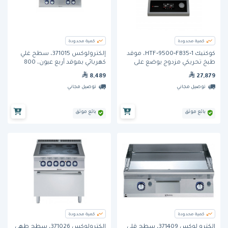
كمية محدودة
كمية محدودة
كوكتيك HTF‐9500‐FB35‐1، موقد
إلكترولوكس 371015، سطح غلي
طبخ تحريكي مزدوج يوضع على
كهربائي بموقد أربع عيون، 800
سطح الطاولة
مم، يوضع على سطح العمل
8,489
27,879
توصيل مجاني
توصيل مجاني
بائع موثق
بائع موثق
كمية محدودة
كمية محدودة
إلكترو لوكس 371409، سطح قلي
إلكترولوكس 371026، سطح طهي