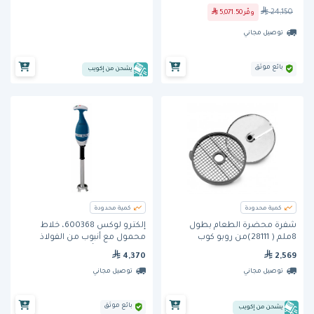
24,150
وفّر
5,071.50
توصيل مجاني
بائع موثق
يشحن من إكويب
كمية محدودة
كمية محدودة
شفرة محضرة الطعام بطول
إلكترو لوكس 600368، خلاط
8ملم ( 28111)من روبو كوب
محمول مع أنبوب من الفولاذ
المقاوم للصدأ، 453 ملم
4,370
2,569
توصيل مجاني
توصيل مجاني
بائع موثق
يشحن من إكويب