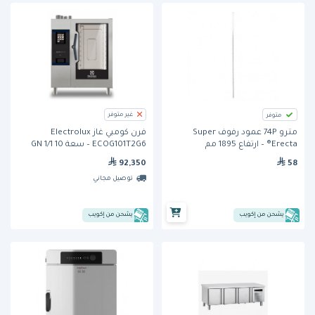
غير متوفر
متوفر
مترو 74P عمود رفوف Super
فرن كومبي غاز Electrolux
Erecta® – ارتفاع 1895 مم
ECOG101T2G6 – سعة 10 GN 1/1
58
92,350
توصيل مجاني
يشحن من إكويب
يشحن من إكويب