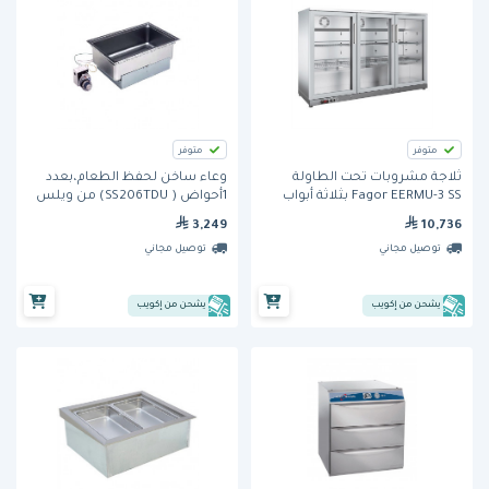
متوفر
متوفر
ثلاجة مشروبات تحت الطاولة
وعاء ساخن لحفظ الطعام،بعدد
Fagor EERMU-3 SS بثلاثة أبواب
1أحواض ( SS206TDU) من ويلس
من الستانلس ستيل – سعة 327
3,249
10,736
لتر
توصيل مجاني
توصيل مجاني
يشحن من إكويب
يشحن من إكويب