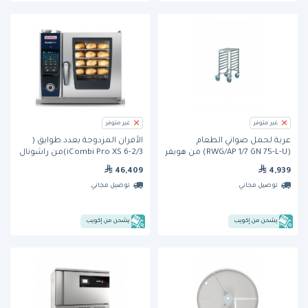
غير متوفر
غير متوفر
عربة لحمل صواني الطعام
الأفران المزدوجة بعدد طوابق (
(RWG/AP 1/7 GN 75-L-U) من هوبفر
iCombi Pro XS 6-2/3)من راشونال
46,409
4,939
توصيل مجاني
توصيل مجاني
يشحن من إكويب
يشحن من إكويب