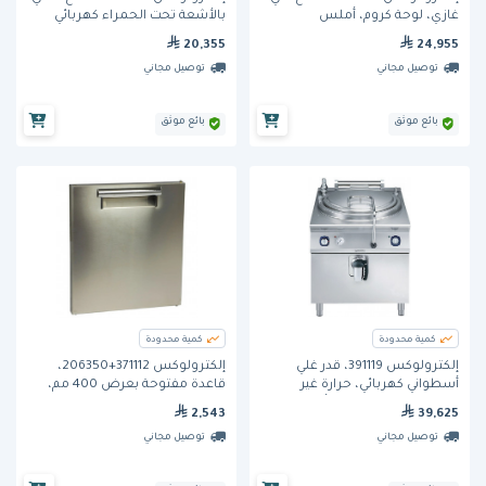
غازي، لوحة كروم، أملس
بالأشعة تحت الحمراء كهربائي
ومصقول، بعرض 800 ملم
واحد فوق فرن كهربائي، عرض
20,355
24,955
800 مم
توصيل مجاني
توصيل مجاني
بائع موثق
بائع موثق
كمية محدودة
كمية محدودة
إلكترولوكس 391119، قدر غلي
إلكترولوكس 371112+206350،
أسطواني كهربائي، حرارة غير
قاعدة مفتوحة بعرض 400 مم،
مباشرة، سعة 100 لتر، أوتوماتيكي
باب للقاعدة المفتوحة
2,543
39,625
توصيل مجاني
توصيل مجاني