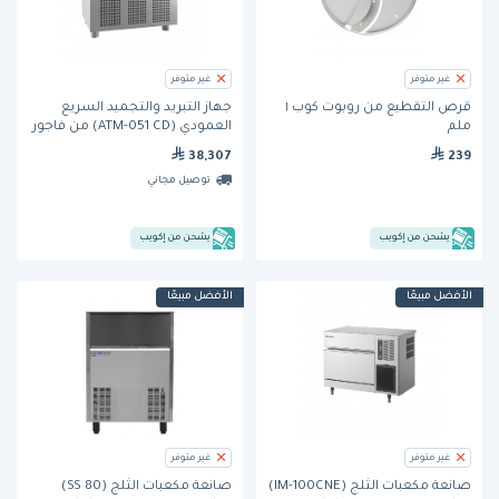
غير متوفر
غير متوفر
قرص التقطيع من روبوت كوب ١
جهاز التبريد والتجميد السريع
ملم
العمودي (ATM-051 CD) من فاجور
-5 ارفف مقاس 1/1 GN
38,307
239
توصيل مجاني
يشحن من إكويب
يشحن من إكويب
الأفضل مبيعًا
الأفضل مبيعًا
غير متوفر
غير متوفر
صانعة مكعبات الثلج (IM-100CNE)
صانعة مكعبات الثلج (SS 80)