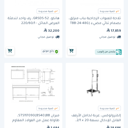
كمية محدودة
كمية محدودة
ثلاجة للعبوات الزجاجية بباب منزلق،
هاتكو، GRSDS-52، رف واحد لتدفئة
بصمام ثنائي مضيء (TBB-24-48G
العرض المائل - 220/60/1
220/60/1) من ترو
32,200
17,859
توصيل مجاني
توصيل مجاني
بائع موثق
يشحن من إكويب
كمية محدودة
كمية محدودة
إلكترولوكس، عربة لحامل الأرفف
ميران STS117090(BS40)BB،
القابل للإدخال بسعة 20 × 2/1،
طاولة عمل من الفولاذ المقاوم
مصنوعة من الستانلس ستيل
للصدأ، 1100 مم