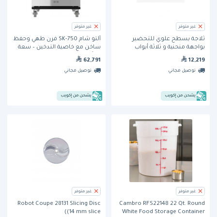
غير متوفر
غير متوفر
ثلاجة بسطح علوي للتحضير
ألتو شام 750-SK فرن طهي وحفظ
بواجهة منحنية و ثلاثة أبواب
ساخن مع خاصية التدخين – سعة
(CMFP-180-BP) من فاجور
10 أوعية GN 1/1
62,791
12,219
توصيل مجاني
توصيل مجاني
يشحن من إكويب
يشحن من إكويب
غير متوفر
غير متوفر
Robot Coupe 28131 Slicing Disc
Cambro RFS22148 22 Qt. Round
(14 mm slice)
White Food Storage Container