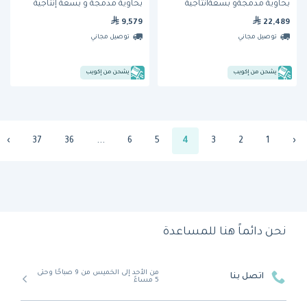
بحاوية مدمجةو بسعةانتاجية
بحاوية مدمجة و بسعة إنتاجية
يومية 95 كجم من هوشيزاكي
يومية 75 كجم من آيس تيك
9,579
22,489
توصيل مجاني
توصيل مجاني
يشحن من إكويب
يشحن من إكويب
›
37
36
...
6
5
4
3
2
1
‹
نحن دائماً هنا للمساعدة
من الأحد إلى الخميس من 9 صباحًا وحتى
اتصل بنا
5 مساءً