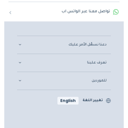
تواصل معنا عبر الواتس اب
دعنا نسهّل الأمر عليك
تعرف علينا
للموردين
English
تغيير اللغة