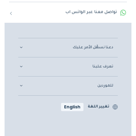
تواصل معنا عبر الواتس اب
دعنا نسهّل الأمر عليك
تعرف علينا
للموردين
English
تغيير اللغة