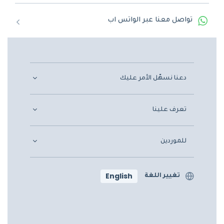
تواصل معنا عبر الواتس اب
دعنا نسهّل الأمر عليك
تعرف علينا
للموردين
English
تغيير اللغة