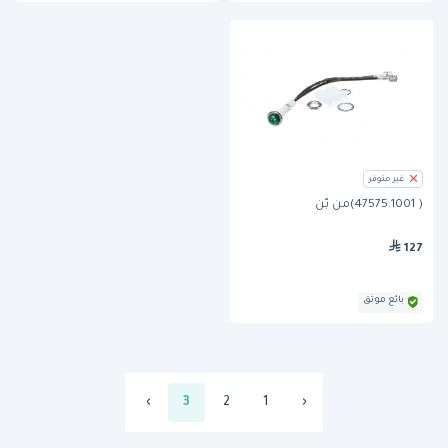
غير متوفر
( 47575.1001)من بّن
127
بائع موثق
›
3
2
1
‹