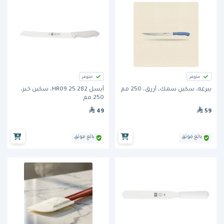
متوفر
متوفر
بيرغه، سكين سمك، أزرق، 250 مم
آيسل 282.HR09.25، سكين خبز،
250 مم
49
59
بائع موثق
بائع موثق