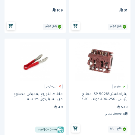
109
31
بائع موثق
بائع موثق
غير متوفر
متوفر
بيتزاماستر SP-50283، مفتاح
ملقاط التوزيع بمقبض مصنوع
رئيسي، 250–400 فولت، 10–16
من السيليكون ٢٣٠ سم
أمبير، لون بني، للطرازات PM 7XX–
529
49
9XX
توصيل مجاني
بائع موثق
يشحن من إكويب