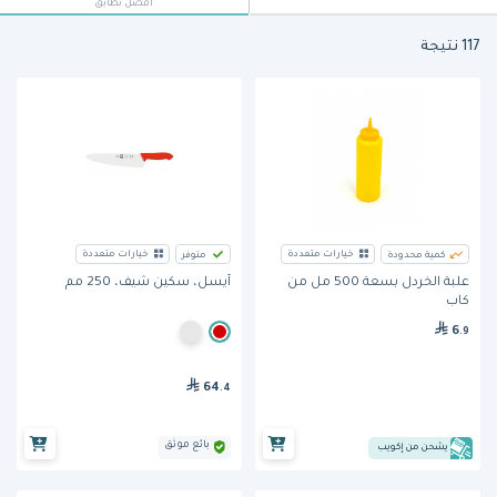
أفضل تطابق
117 نتيجة
خيارات متعددة
خيارات متعددة
كمية محدودة
متوفر
علبة الخردل بسعة 500 مل من
آيسل، سكين شيف، 250 مم
كاب
6
.9
64
.4
بائع موثق
يشحن من إكويب