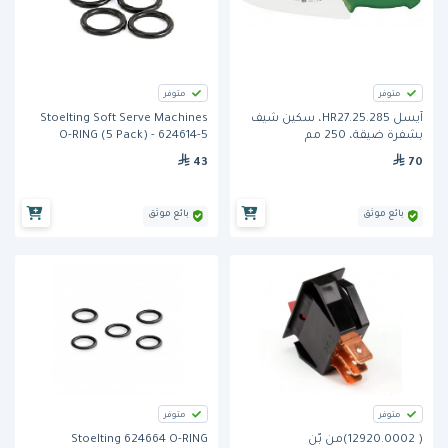
متوفر
متوفر
آيسل 285.HR27.25، سكين شيف
Stoelting Soft Serve Machines
بشفرة ضيقة، 250 مم
O-RING (5 Pack) - 624614-5
43
70
بائع موثق
بائع موثق
متوفر
متوفر
( 12920.0002)من بّن
Stoelting 624664 O-RING