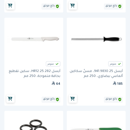
بائع موثق
بائع موثق
متوفر
متوفر
آيسل 941.9830.25، مسنّ سكاكين
آيسل 282.HR12.25، سكين تقطيع
ألماسي بيضاوي، 250 مم
بحافة متموجة، 250 مم
64
185
بائع موثق
بائع موثق