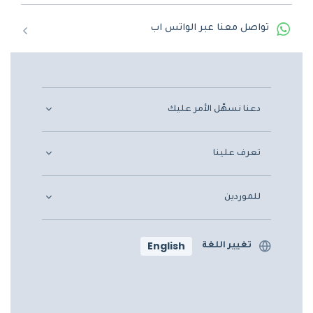
تواصل معنا عبر الواتس اب
دعنا نسهّل الأمر عليك
تعرف علينا
للموردين
English
تغيير اللغة